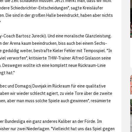
er die Zeit schaukeln müssen. Jetzt merkt man, dass wir nicht
dere Schiedsrichter-Entscheidungen", sagte Kreisläufer
. Die sind in der großen Halle beeindruckt, haben aber nichts
"
wy-Coach Bartosz Jurecki). Und eine moralische Glanzleistung.
 der Arena kaum beeindrucken, biss auch bei einem Sechs-
 geduldig weiter, bestrafte Kieler Fehler mit Tempospiel. "In
iel verworfen", kritisierte THW-Trainer Alfred Gislason seine
. Deswegen wollte ich eine komplett neue Rückraum-Linie
gt hat."
abec und Domagoj Duvnjak im Rückraum für eine qualitative
ben wir wieder schlecht agiert, zu viele Tore über die zweite
nen, aber man muss solche Spiele auch gewinnen", resümierte
r Bundesliga ein ganz anderes Kaliber an der Förde. Im
isher nur zwei Niederlagen. "Vielleicht hat uns das Spiel gegen