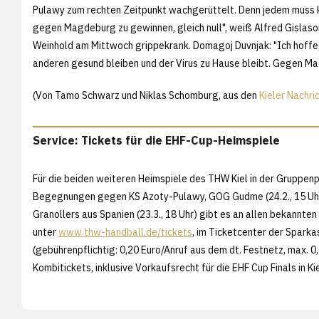
Pulawy zum rechten Zeitpunkt wachgerüttelt. Denn jedem muss kl
gegen Magdeburg zu gewinnen, gleich null", weiß Alfred Gislas
Weinhold am Mittwoch grippekrank. Domagoj Duvnjak: "Ich hoffe
anderen gesund bleiben und der Virus zu Hause bleibt. Gegen M
(Von Tamo Schwarz und Niklas Schomburg, aus den
Kieler Nachri
Service: Tickets für die EHF-Cup-Heimspiele
Für die beiden weiteren Heimspiele des THW Kiel in der Gruppenp
Begegnungen gegen KS Azoty-Pulawy, GOG Gudme (24.2., 15 Uhr
Granollers aus Spanien (23.3., 18 Uhr) gibt es an allen bekannte
unter
www.thw-handball.de/tickets
,
im Ticketcenter der Sparka
(gebührenpflichtig: 0,20 Euro/Anruf aus dem dt. Festnetz, max. 0
Kombitickets, inklusive Vorkaufsrecht für die EHF Cup Finals in Kiel