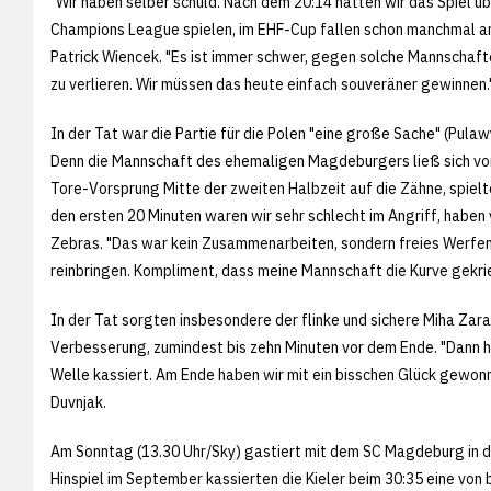
"Wir haben selber schuld. Nach dem 20:14 hätten wir das Spiel üb
Champions League spielen, im EHF-Cup fallen schon manchmal an
Patrick Wiencek. "Es ist immer schwer, gegen solche Mannschaften
zu verlieren. Wir müssen das heute einfach souveräner gewinnen.
In der Tat war die Partie für die Polen "eine große Sache" (Pula
Denn die Mannschaft des ehemaligen Magdeburgers ließ sich von
Tore-Vorsprung Mitte der zweiten Halbzeit auf die Zähne, spielte
den ersten 20 Minuten waren wir sehr schlecht im Angriff, haben v
Zebras. "Das war kein Zusammenarbeiten, sondern freies Werfen
reinbringen. Kompliment, dass meine Mannschaft die Kurve gekrie
In der Tat sorgten insbesondere der flinke und sichere Miha Zar
Verbesserung, zumindest bis zehn Minuten vor dem Ende. "Dann ha
Welle kassiert. Am Ende haben wir mit ein bisschen Glück gewon
Duvnjak.
Am Sonntag (13.30 Uhr/Sky) gastiert mit dem SC Magdeburg in de
Hinspiel im September kassierten die Kieler beim 30:35 eine von b