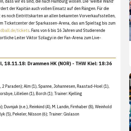
en, dass wir es sind, die nach Hamburg wollen. Die 'weiße Wand'
dert der Kapitän auch vollen Einsatz auf den Rängen. Für die
ibt es noch Eintrittskarten an allen bekannten Vorverkaufsstellen,
d im Ticketcenter der Sparkassen-Arena, das am Spieltag bis zum
ball.de/tickets
. Fans von 6 bis 16 Jahren und Studierende
rtliche Leiter Viktor Szilagyi in der Fan-Arena zum Live-
iel, 18.11.18: Drammen HK (NOR) - THW Kiel: 18:36
37., 2 Paraden); Alm (1), Spanne, Johannesen, Raastad-Hoel (1),
sbye, Lillelien (1), Borch (1); Trainer: Kjelling
; Duvnjak (n.e.), Reinkind (4), M. Landin, Firnhaber (8), Weinhold
lyk (5), Pekeler, Nilsson (6); Trainer: Gislason