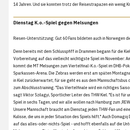
14 Jahren. Und sie konnten trotz der Reisestrapazen ein wenig 
Dienstag K.o.-Spiel gegen Melsungen
Riesen-Unterstützung: Gut 60 Fans bildeten auch in Norwegen d
Denn bereits mit dem Schlusspfiff in Drammen begann für die Kiel
Vorbereitung auf das vielleicht wichtigste Spiel im November: 
kommt die MT Melsungen zum Viertelfinal-K.o.-Spiel im DHB-Poka
Sparkassen-Arena. Die Zebras werden erst am späten Montagn
in Kiel zurückerwartet, für sie geht es aus dem Mannschaftsbus di
zum Abschlusstraining. "Das Viertelfinale wird ein richtiges Saiso
sagt Viktor Szilagyi, Sportlicher Leiter des THW Kiel. "Es ist für u
Spiel in sechs Tagen, und wir alle wollen nach Hamburg zum ,REWE
Unsere Mannschaft braucht am Dienstag jeden THW-Fan und eine
Kulisse, die uns in jeder Situation des Spiels hilft." Auch Domagoj 
auf das alles-oder-nichts-Spiel - und hofft ebenfalls auf die U