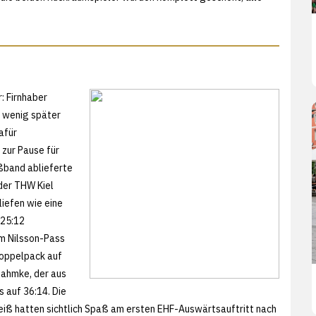
: Firnhaber
r wenig später
afür
 zur Pause für
ßband ablieferte
 der THW Kiel
liefen wie eine
 25:12
em Nilsson-Pass
Doppelpack auf
 Dahmke, der aus
 auf 36:14. Die
Weiß hatten sichtlich Spaß am ersten EHF-Auswärtsauftritt nach