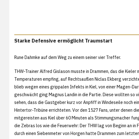
Starke Defensive ermöglicht Traumstart
Rune Dahmke auf dem Weg zu einem seiner vier Treffer.
THW-Trainer Alfred Gislason musste in Drammen, das die Kieler m
Temperaturen empfing, auf Rechtsaußen Niclas Ekberg verzicht
blieb wegen eines grippalen Infekts in Kiel, von einer Magen-D
geschwächt ging Magnus Landin in die Partie. Diese wollten so v
sehen, dass die Gastgeber kurz vor Anpfiff in Windeseile noch ei
Hintertor-Tribüne errichteten. Vor den 1527 Fans, unter denen di
mitgereisten aus Kiel über 60 Minuten als Stimmungsmacher fung
die Zebras los wie die Feuerwehr: Der THW lag von Beginn an in F
durch einen Siebenmeter von Horgen hatte Drammen zum letzten