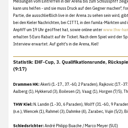
Melsungen vom Eintreffen in der Arena bis zum Schlusspfiff zeig
kann uns helfen - und sie muss Druck auf den Gegner machen", for
Partie, die ausschließlich live in der Arena zu sehen sein wird, g
bei den Kieler Nachrichten, bei CITTI, in den famila-Märkten un
Anpfiff um 19 Uhr geöffnet hat, sowie online unter
www.thw-hand
erhalten 5 Euro Rabatt auf ihr Ticket. Nach dem Spiel wird der Spo
Interview erwartet. Auf geht's in die Arena, Kiel!
Statistik: EHF-Cup, 3. Qualifikationsrunde, Rücksp
(9:17)
Drammen HK:
Akerli (1.-17., 37.-60, 2 Paraden), Rajkovic (17.-
Aalberg (1), Hykkerud (3), Boilesen (2), Vaag (1), Horgen (7/5), Thor
THW Kiel:
N. Landin (1.-30., 6 Paraden), Wolff (31.-60., 9 Paraden)
(n.e.), Wiencek (1), Rahmel (3), Dahmke (4), Zarabec, Vujin (5/2), Bi
Schiedsrichter:
André Philipp Buache / Marco Meyer (SUI)