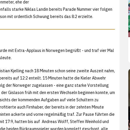
enmeter, ehe der
enfalls starke Niklas Landin bereits Parade Nummer vier folgen
on mit ordentlich Schwung bereits das 8:2 erzielte.
urde mit Extra-Applaus in Norwegen begrüßt - und traf vier Mal
sleute.
istian Kjelling nach 18 Minuten schon seine zweite Auszeit nahm,
ereits auf 12:2 enteilt. 15 Minuten hatte die Kieler Abwehr
folg der Norweger zugelassen - eine ganz starke Vorstellung
n der Gislason früh mit den ersten Wechseln beginnen konnte, um
esichts der kommenden Aufgaben auf viele Schultern zu
rofitierte auch Firnhaber, der bereits in der zehnten Minute
hinten ackerte und vorne regelmäßig traf. Zur Pause führten die
it 17:9, hatten bis auf Andreas Wolff, Steffen Weinhold und
die beiden Rückraumspieler wurden komplett geschont, alle