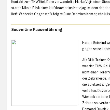
Kontakt zum THW Kiel. Dann verwandelte Marko Vujin einen Sieb
starke Nikola Bilyk einen Hüftkracher ins Netz jagte, dem der eb
ließ: Wienceks Gegenstoß folgte Rune Dahmkes Konter, ehe Nilss
Souveräne Pausenführung
Harald Reinkind w
gegen seine Land
Als DHK-Trainer Kr
war der THW Kiel b
nicht einen Torer
der Zebraherde, i
die Spielzeit ang
verteilen. Davon p
Wiencek ablöste, 
Zebras souverän m
Domagoj Duvnjak, 