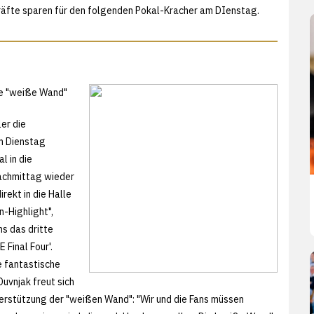
Kräfte sparen für den folgenden Pokal-Kracher am DIenstag.
ie "weiße Wand"
er die
Am Dienstag
l in die
achmittag wieder
rekt in die Halle
n-Highlight",
ns das dritte
 Final Four'.
 fantastische
Duvnjak freut sich
nterstützung der "weißen Wand": "Wir und die Fans müssen