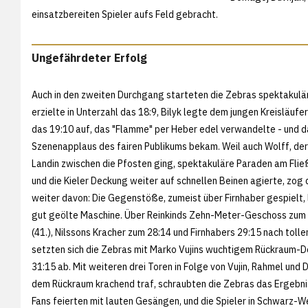
einsatzbereiten Spieler aufs Feld gebracht.
Ungefährdeter Erfolg
Auch in den zweiten Durchgang starteten die Zebras spektakulär
erzielte in Unterzahl das 18:9, Bilyk legte dem jungen Kreisläufe
das 19:10 auf, das "Flamme" per Heber edel verwandelte - und d
Szenenapplaus des fairen Publikums bekam. Weil auch Wolff, der
Landin zwischen die Pfosten ging, spektakuläre Paraden am Flie
und die Kieler Deckung weiter auf schnellen Beinen agierte, zog
weiter davon: Die Gegenstöße, zumeist über Firnhaber gespielt, 
gut geölte Maschine. Über Reinkinds Zehn-Meter-Geschoss zum
(41.), Nilssons Kracher zum 28:14 und Firnhabers 29:15 nach toll
setzten sich die Zebras mit Marko Vujins wuchtigem Rückraum-
31:15 ab. Mit weiteren drei Toren in Folge von Vujin, Rahmel und
dem Rückraum krachend traf, schraubten die Zebras das Ergebnis
Fans feierten mit lauten Gesängen, und die Spieler in Schwarz-