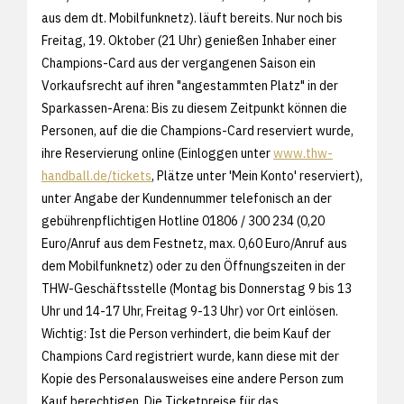
aus dem dt. Mobilfunknetz). läuft bereits. Nur noch bis
Freitag, 19. Oktober (21 Uhr) genießen Inhaber einer
Champions-Card aus der vergangenen Saison ein
Vorkaufsrecht auf ihren "angestammten Platz" in der
Sparkassen-Arena: Bis zu diesem Zeitpunkt können die
Personen, auf die die Champions-Card reserviert wurde,
ihre Reservierung online (Einloggen unter
www.thw-
handball.de/tickets
, Plätze unter 'Mein Konto' reserviert),
unter Angabe der Kundennummer telefonisch an der
gebührenpflichtigen Hotline 01806 / 300 234 (0,20
Euro/Anruf aus dem Festnetz, max. 0,60 Euro/Anruf aus
dem Mobilfunknetz) oder zu den Öffnungszeiten in der
THW-Geschäftsstelle (Montag bis Donnerstag 9 bis 13
Uhr und 14-17 Uhr, Freitag 9-13 Uhr) vor Ort einlösen.
Wichtig: Ist die Person verhindert, die beim Kauf der
Champions Card registriert wurde, kann diese mit der
Kopie des Personalausweises eine andere Person zum
Kauf berechtigen. Die Ticketpreise für das