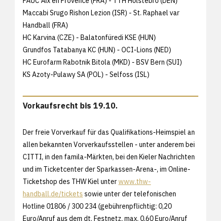
PAUC Aix en Provence (FRA) - TTH Holstebro (DEN)
Maccabi Srugo Rishon Lezion (ISR) - St. Raphael var
Handball (FRA)
HC Karvina (CZE) - Balatonfüredi KSE (HUN)
Grundfos Tatabanya KC (HUN) - OCI-Lions (NED)
HC Eurofarm Rabotnik Bitola (MKD) - BSV Bern (SUI)
KS Azoty-Pulawy SA (POL) - Selfoss (ISL)
Vorkaufsrecht bis 19.10.
Der freie Vorverkauf für das Qualifikations-Heimspiel an
allen bekannten Vorverkaufsstellen - unter anderem bei
CITTI, in den famila-Märkten, bei den Kieler Nachrichten
und im Ticketcenter der Sparkassen-Arena-, im Online-
Ticketshop des THW Kiel unter
www.thw-
handball.de/tickets
sowie unter der telefonischen
Hotline 01806 / 300 234 (gebührenpflichtig: 0,20
Euro/Anruf aus dem dt. Festnetz, max. 0,60 Euro/Anruf