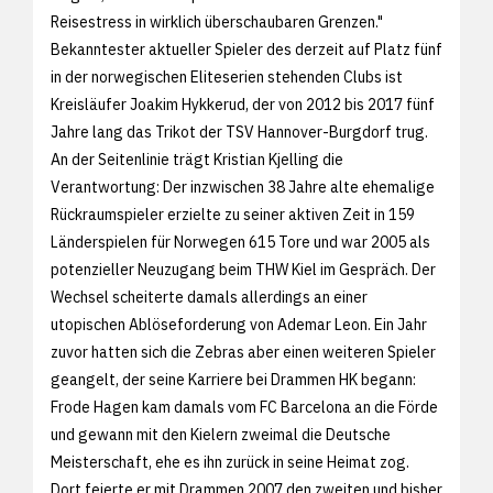
Reisestress in wirklich überschaubaren Grenzen."
Bekanntester aktueller Spieler des derzeit auf Platz fünf
in der norwegischen Eliteserien stehenden Clubs ist
Kreisläufer Joakim Hykkerud, der von 2012 bis 2017 fünf
Jahre lang das Trikot der TSV Hannover-Burgdorf trug.
An der Seitenlinie trägt Kristian Kjelling die
Verantwortung: Der inzwischen 38 Jahre alte ehemalige
Rückraumspieler erzielte zu seiner aktiven Zeit in 159
Länderspielen für Norwegen 615 Tore und war 2005 als
potenzieller Neuzugang beim THW Kiel im Gespräch. Der
Wechsel scheiterte damals allerdings an einer
utopischen Ablöseforderung von Ademar Leon. Ein Jahr
zuvor hatten sich die Zebras aber einen weiteren Spieler
geangelt, der seine Karriere bei Drammen HK begann:
Frode Hagen kam damals vom FC Barcelona an die Förde
und gewann mit den Kielern zweimal die Deutsche
Meisterschaft, ehe es ihn zurück in seine Heimat zog.
Dort feierte er mit Drammen 2007 den zweiten und bisher