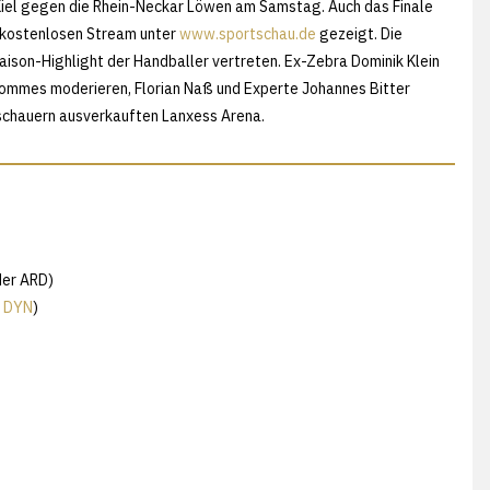
Kiel gegen die Rhein-Neckar Löwen am Samstag. Auch das Finale
m kostenlosen Stream unter
www.sportschau.de
gezeigt. Die
ison-Highlight der Handballer vertreten. Ex-Zebra Dominik Klein
mmes moderieren, Florian Naß und Experte Johannes Bitter
uschauern ausverkauften Lanxess Arena.
der ARD)
i
DYN
)