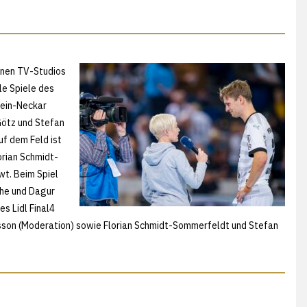
enen TV-Studios
le Spiele des
hein-Neckar
Götz und Stefan
uf dem Feld ist
orian Schmidt-
t. Beim Spiel
he und Dagur
s Lidl Final4
dsson (Moderation) sowie Florian Schmidt-Sommerfeldt und Stefan