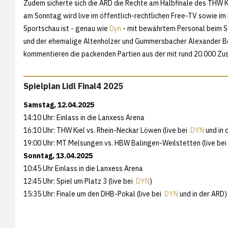
Zudem sicherte sich die ARD die Rechte am Halbfinale des THW 
am Sonntag wird live im öffentlich-rechtlichen Free-TV sowie i
Sportschau ist - genau wie
Dyn
- mit bewährtem Personal beim Sa
und der ehemalige Altenholzer und Gummersbacher Alexander Bo
kommentieren die packenden Partien aus der mit rund 20.000 Z
Spielplan Lidl Final4 2025
Samstag, 12.04.2025
14:10 Uhr: Einlass in die Lanxess Arena
16:10 Uhr: THW Kiel vs. Rhein-Neckar Löwen (live bei
DYN
und in 
19:00 Uhr: MT Melsungen vs. HBW Balingen-Weilstetten (live be
Sonntag, 13.04.2025
10:45 Uhr Einlass in die Lanxess Arena
12:45 Uhr: Spiel um Platz 3 (live bei
DYN
)
15:35 Uhr: Finale um den DHB-Pokal (live bei
DYN
und in der ARD)