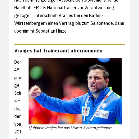
Handball-EM als Nationaltrainer zur Verantwortung
gezogen, unterschrieb Vranjes bei den Baden-
Württembergern einen Vertrag bis zum Saisonende, dann
übernimmt Sebastian Hinze.
Vranjes hat Traineramt übernommen
Der
48-
jähri
ge
Sch
we
de,
der
von
Ljubomir Vranjes hat das Löwen-System geändert
201