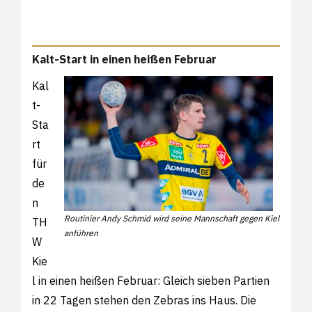
Kalt-Start in einen heißen Februar
Kal
t-
Sta
rt
für
de
n
Routinier Andy Schmid wird seine Mannschaft gegen Kiel
TH
anführen
W
Kie
l in einen heißen Februar: Gleich sieben Partien
in 22 Tagen stehen den Zebras ins Haus. Die