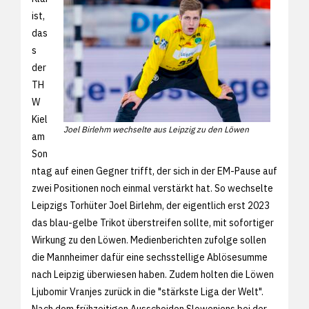
ist,
das
s
der
TH
W
Kiel
Joel Birlehm wechselte aus Leipzig zu den Löwen
am
Son
ntag auf einen Gegner trifft, der sich in der EM-Pause auf
zwei Positionen noch einmal verstärkt hat. So wechselte
Leipzigs Torhüter Joel Birlehm, der eigentlich erst 2023
das blau-gelbe Trikot überstreifen sollte, mit sofortiger
Wirkung zu den Löwen. Medienberichten zufolge sollen
die Mannheimer dafür eine sechsstellige Ablösesumme
nach Leipzig überwiesen haben. Zudem holten die Löwen
Ljubomir Vranjes zurück in die "stärkste Liga der Welt".
Nach dem frühzeitigen Ausscheiden Sloweniens bei der