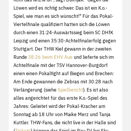
Löwen wird es richtig schwer. Das ist ein K.o.-
Spiel, wie man es sich wünscht!" Für das Pokal-
Viertelfinale qualifiziert hatten sich die Löwen
durch einen 31:24-Auswärtssieg beim SC DHfK
Leipzig und einen 35:30-Achtelfinalerfolg gegen
Stuttgart. Der THW Kiel gewann in der zweiten
Runde
38:26 beim EHV Aue
und lieferte sich im
Achtelfinale mit der TSV Hannover-Burgdorf
einen einen Pokalfight auf Biegen und Brechen:
Am Ende gewannen die Zebras mit 30:28 nach
Verlängerung (siehe
Spielbericht
). Es ist also
alles angerichtet für das erste K.o.-Spiel des
Jahres: Geleitet wird der Pokal-Kracher am
Sonntag ab 18 Uhr von Maike Merz und Tanja
Kuttler. THW-Fans, die nicht live in der Halle sind
(
Tickets
) können das Spiel im Pay-TV bei Sky