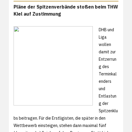
Pläne der Spitzenverbände stoßen beim THW
Kiel auf Zustimmung
DHB und
Liga
wollen
damit zur
Entzerrun
g des
Terminkal
enders
und
Entlastun
g der
Spitzenklu
bs beitragen. Für die Erstligisten, die später in den
Wettbewerb einsteigen, stehen dann maximal fünf