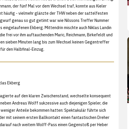
hmann, der fünf Mal vor dem Wechsel traf, konnte aus Kieler
ht häufig - vielmehr glänzte der THW neben der sattelfesten
lagwurf genau so gut getimt war wie Nilssons Treffer Nummer
is eingelaufenen Ekberg. Mittendrin mischte auch Niklas Landin
 die frei vor ihm auftauchenden Maric, Reichmann, Birkefeldt und
rten sieben Minuten lang bis zum Wechsel keinen Gegentreffer
 für den Halbfinal-Einzug.
iclas Ekberg
eagierte auf den klaren Zwischenstand, wechselte konsequent
 neben Andreas Wolff sukzessive auch diejenigen Spieler, die
ga weniger Anteile bekommen hatten: Spektakulär führte sich
der mit seinem ersten Ballkontakt einen fantastischen Dreher
z darauf nach weitem Wolff-Pass einen Gegenstoß per Heber