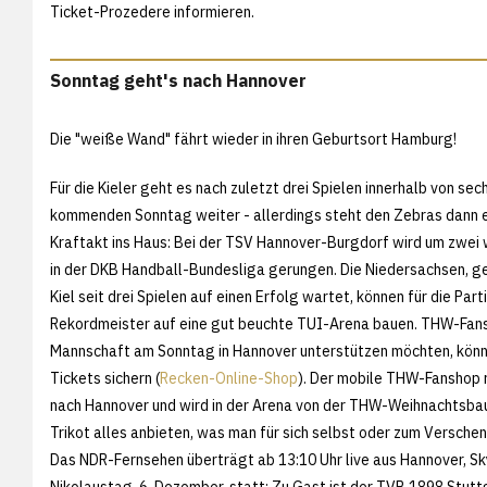
Ticket-Prozedere informieren.
Sonntag geht's nach Hannover
Die "weiße Wand" fährt wieder in ihren Geburtsort Hamburg!
Für die Kieler geht es nach zuletzt drei Spielen innerhalb von se
kommenden Sonntag weiter - allerdings steht den Zebras dann e
Kraftakt ins Haus: Bei der TSV Hannover-Burgdorf wird um zwei 
in der DKB Handball-Bundesliga gerungen. Die Niedersachsen, 
Kiel seit drei Spielen auf einen Erfolg wartet, können für die Par
Rekordmeister auf eine gut beuchte TUI-Arena bauen. THW-Fans,
Mannschaft am Sonntag in Hannover unterstützen möchten, könn
Tickets sichern (
Recken-Online-Shop
). Der mobile THW-Fanshop r
nach Hannover und wird in der Arena von der THW-Weihnachtsba
Trikot alles anbieten, was man für sich selbst oder zum Versche
Das NDR-Fernsehen überträgt ab 13:10 Uhr live aus Hannover, Sk
Nikolaustag, 6. Dezember, statt: Zu Gast ist der TVB 1898 Stuttga