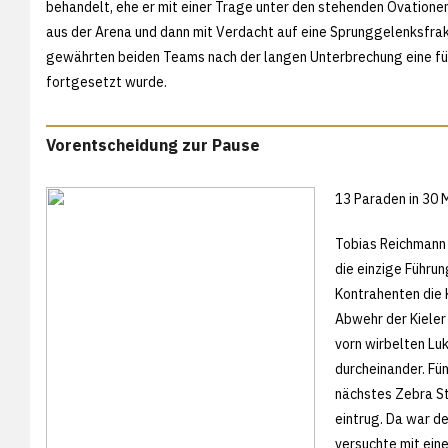
behandelt, ehe er mit einer Trage unter den stehenden Ovationen
aus der Arena und dann mit Verdacht auf eine Sprunggelenksfraktu
gewährten beiden Teams nach der langen Unterbrechung eine f
fortgesetzt wurde.
Vorentscheidung zur Pause
13 Paraden in 30 M
Tobias Reichmann e
die einzige Führun
Kontrahenten die 
Abwehr der Kieler 
vorn wirbelten Lu
durcheinander. Fün
nächstes Zebra St
eintrug. Da war de
versuchte mit ein