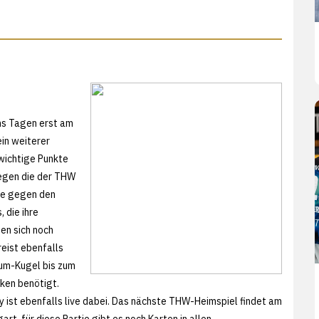
chs Tagen erst am
in weiterer
wichtige Punkte
gegen die der THW
tie gegen den
 die ihre
en sich noch
eist ebenfalls
um-Kugel bis zum
nken benötigt.
y ist ebenfalls live dabei. Das nächste THW-Heimspiel findet am
rt, für diese Partie gibt es noch Karten in allen