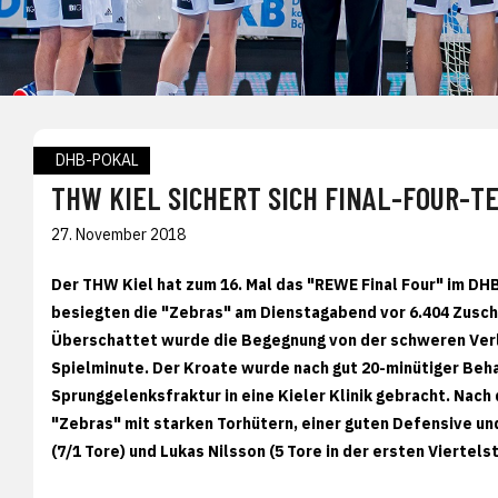
DHB-POKAL
THW KIEL SICHERT SICH FINAL-FOUR-T
27. November 2018
Der THW Kiel hat zum 16. Mal das "REWE Final Four" im DH
besiegten die "Zebras" am Dienstagabend vor 6.404 Zuscha
Überschattet wurde die Begegnung von der schweren Verl
Spielminute. Der Kroate wurde nach gut 20-minütiger Beha
Sprunggelenksfraktur in eine Kieler Klinik gebracht. Na
"Zebras" mit starken Torhütern, einer guten Defensive 
(7/1 Tore) und Lukas Nilsson (5 Tore in der ersten Viertel