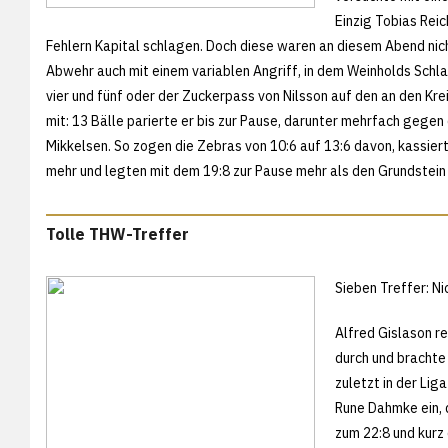
Einzig Tobias Reic
Fehlern Kapital schlagen. Doch diese waren an diesem Abend nic
Abwehr auch mit einem variablen Angriff, in dem Weinholds Sch
vier und fünf oder der Zuckerpass von Nilsson auf den an den Kre
mit: 13 Bälle parierte er bis zur Pause, darunter mehrfach gegen
Mikkelsen. So zogen die Zebras von 10:6 auf 13:6 davon, kassie
mehr und legten mit dem 19:8 zur Pause mehr als den Grundstein
Tolle THW-Treffer
Sieben Treffer: N
Alfred Gislason r
durch und brachte
zuletzt in der Li
Rune Dahmke ein, 
zum 22:8 und kur