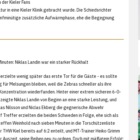
 der Kieler Fans
r in eine Kieler Klinik gebracht wurde. Die Schiedsrichter
ünfminütige zusätzliche Aufwärmphase, ehe die Begegnung
inuten: Niklas Landin war ein starker Rückhalt
rzielte wenig später das erste Tor für die Gäste - es sollte
g für Melsungen bleiben, weil die Zebras schneller als ihre
Konzentration wiederfanden. Hinter einer extrem sicheren 6-0-
zeigte Niklas Landin von Beginn an eine starke Leistung, und
kas Nilsson und Niclas Ekberg die gegnerische Abwehr
f Treffer erzielten die beiden Schweden in Folge, ehe sich als
effen Weinhold nach sieben Minuten in die Torschützenliste
r THW Kiel bereits auf 6:2 enteilt, und MT-Trainer Heiko Grimm
er Auszeit, seine Reihen neu zu ordnen. Doch mit mäßigem Erfolg: