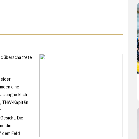
ic überschattete
beider
unden eine
ic unglücklich
t, THW-Kapitän
r
Gesicht. Die
nd die
f dem Feld