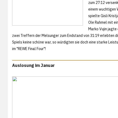
zum 27:12 versenk
einem wuchtigen W
spielte Gisli Kris
Ole Rahmel mit ei
Marko Vujin jagte
zwei Treffern der Melsunger zum Endstand von 31:19 erlebten die
Spiels keine schöne war, so würdigten sie doch eine starke Leis
im "REWE Final Four"!
Auslosung im Januar