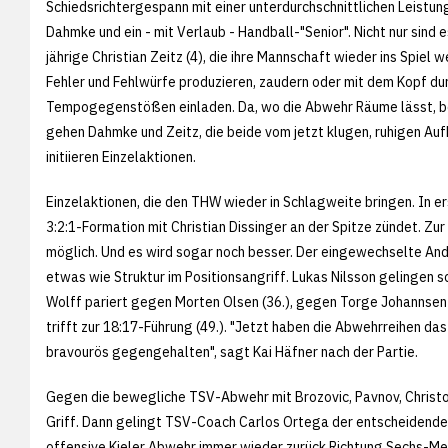
Schiedsrichtergespann mit einer unterdurchschnittlichen Leistun
Dahmke und ein - mit Verlaub - Handball-"Senior". Nicht nur sind 
jährige Christian Zeitz (4), die ihre Mannschaft wieder ins Spiel
Fehler und Fehlwürfe produzieren, zaudern oder mit dem Kopf du
Tempogegenstößen einladen. Da, wo die Abwehr Räume lässt, bei
gehen Dahmke und Zeitz, die beide vom jetzt klugen, ruhigen Aufb
initiieren Einzelaktionen.
Einzelaktionen, die den THW wieder in Schlagweite bringen. In ers
3:2:1-Formation mit Christian Dissinger an der Spitze zündet. Zur
möglich. Und es wird sogar noch besser. Der eingewechselte Andr
etwas wie Struktur im Positionsangriff. Lukas Nilsson gelingen 
Wolff pariert gegen Morten Olsen (36.), gegen Torge Johannsen (3
trifft zur 18:17-Führung (49.). "Jetzt haben die Abwehrreihen das 
bravourös gegengehalten", sagt Kai Häfner nach der Partie.
Gegen die bewegliche TSV-Abwehr mit Brozovic, Pavnov, Christop
Griff. Dann gelingt TSV-Coach Carlos Ortega der entscheidende S
offensive Kieler Abwehr immer wieder zurück Richtung Sechs-Mete