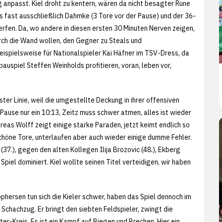
g anpasst. Kiel droht zu kentern, wären da nicht besagter Rune
es fast ausschließlich Dahmke (3 Tore vor der Pause) und der 36-
 werfen. Da, wo andere in diesen ersten 30 Minuten Nerven zeigen,
rch die Wand wollen, den Gegner zu Steals und
spielsweise für Nationalspieler Kai Häfner im TSV-Dress, da
auspiel Steffen Weinholds profitieren, voran, leben vor,
ter Linie, weil die umgestellte Deckung in ihrer offensiven
 Pause nur ein 10:13, Zeitz muss schwer atmen, alles ist wieder
eas Wolff zeigt einige starke Paraden, jetzt keimt endlich so
schöne Tore, unterlaufen aber auch wieder einige dumme Fehler.
7.), gegen den alten Kollegen Ilija Brozovic (48.), Ekberg
Spiel dominiert. Kiel wollte seinen Titel verteidigen, wir haben
hersen tun sich die Kieler schwer, haben das Spiel dennoch im
chachzug. Er bringt den siebten Feldspieler, zwingt die
r-Kreis. Es ist ein Kampf auf Biegen und Brechen. Hier ein