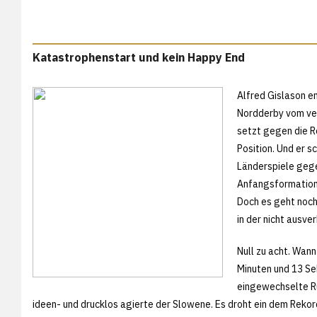
Katastrophenstart und kein Happy End
Alfred Gislason en
Nordderby vom ve
setzt gegen die R
Position. Und er s
Länderspiele gege
Anfangsformation 
Doch es geht noch
in der nicht ausve
Null zu acht. Wann
Minuten und 13 Sek
eingewechselte Ru
ideen- und drucklos agierte der Slowene. Es droht ein dem Reko