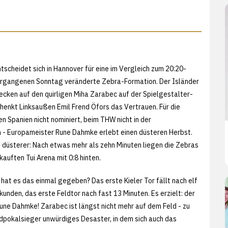
tscheidet sich in Hannover für eine im Vergleich zum 20:20-
rgangenen Sonntag veränderte Zebra-Formation. Der Isländer
ecken auf den quirligen Miha Zarabec auf der Spielgestalter-
chenkt Linksaußen Emil Frend Öfors das Vertrauen. Für die
n Spanien nicht nominiert, beim THW nicht in der
- Europameister Rune Dahmke erlebt einen düsteren Herbst.
 düsterer: Nach etwas mehr als zehn Minuten liegen die Zebras
rkauften Tui Arena mit 0:8 hinten.
 hat es das einmal gegeben? Das erste Kieler Tor fällt nach elf
unden, das erste Feldtor nach fast 13 Minuten. Es erzielt: der
ne Dahmke! Zarabec ist längst nicht mehr auf dem Feld - zu
rdpokalsieger unwürdiges Desaster, in dem sich auch das