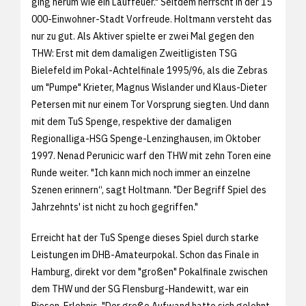
ging herum wie ein Lauffeuer." Seitdem herrscht in der 15
000-Einwohner-Stadt Vorfreude. Holtmann versteht das
nur zu gut. Als Aktiver spielte er zwei Mal gegen den
THW: Erst mit dem damaligen Zweitligisten TSG
Bielefeld im Pokal-Achtelfinale 1995/96, als die Zebras
um "Pumpe" Krieter, Magnus Wislander und Klaus-Dieter
Petersen mit nur einem Tor Vorsprung siegten. Und dann
mit dem TuS Spenge, respektive der damaligen
Regionalliga-HSG Spenge-Lenzinghausen, im Oktober
1997. Nenad Perunicic warf den THW mit zehn Toren eine
Runde weiter. "Ich kann mich noch immer an einzelne
Szenen erinnern“, sagt Holtmann. "Der Begriff Spiel des
Jahrzehnts' ist nicht zu hoch gegriffen."
Erreicht hat der TuS Spenge dieses Spiel durch starke
Leistungen im DHB-Amateurpokal. Schon das Finale in
Hamburg, direkt vor dem "großen" Pokalfinale zwischen
dem THW und der SG Flensburg-Handewitt, war ein
Riesen-Erlebnis. "Der große Aufwand hatte sich gelohnt,