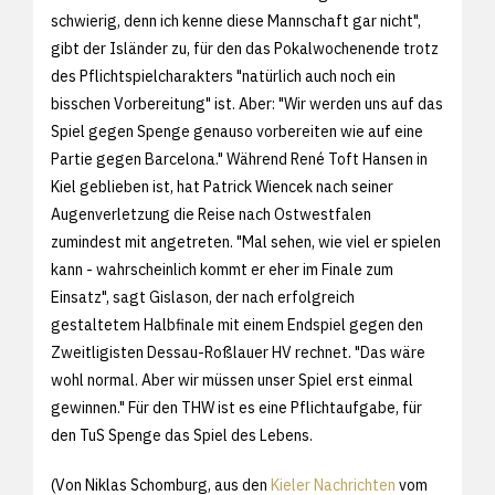
schwierig, denn ich kenne diese Mannschaft gar nicht",
gibt der Isländer zu, für den das Pokalwochenende trotz
des Pflichtspielcharakters "natürlich auch noch ein
bisschen Vorbereitung" ist. Aber: "Wir werden uns auf das
Spiel gegen Spenge genauso vorbereiten wie auf eine
Partie gegen Barcelona." Während René Toft Hansen in
Kiel geblieben ist, hat Patrick Wiencek nach seiner
Augenverletzung die Reise nach Ostwestfalen
zumindest mit angetreten. "Mal sehen, wie viel er spielen
kann - wahrscheinlich kommt er eher im Finale zum
Einsatz", sagt Gislason, der nach erfolgreich
gestaltetem Halbfinale mit einem Endspiel gegen den
Zweitligisten Dessau-Roßlauer HV rechnet. "Das wäre
wohl normal. Aber wir müssen unser Spiel erst einmal
gewinnen." Für den THW ist es eine Pflichtaufgabe, für
den TuS Spenge das Spiel des Lebens.
(Von Niklas Schomburg, aus den
Kieler Nachrichten
vom