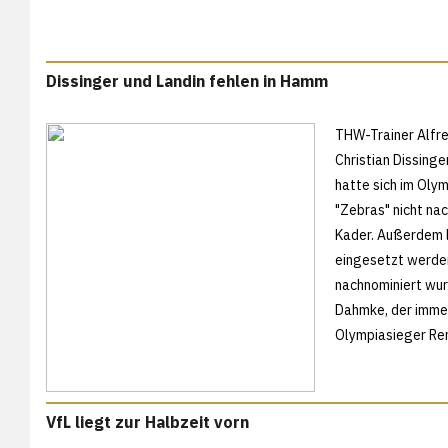
Dissinger und Landin fehlen in Hamm
THW-Trainer Alfre
Christian Dissinge
hatte sich im Oly
"Zebras" nicht na
Kader. Außerdem li
eingesetzt werden
nachnominiert wur
Dahmke, der imme
Olympiasieger Re
VfL liegt zur Halbzeit vorn