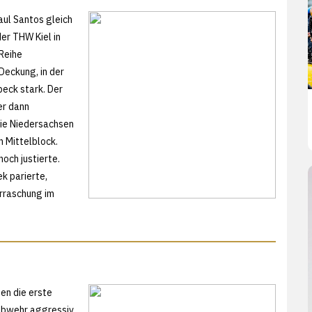
aul Santos gleich
der THW Kiel in
 Reihe
eckung, in der
beck stark. Der
er dann
die Niedersachsen
n Mittelblock.
och justierte.
k parierte,
rraschung im
en die erste
 Abwehr aggressiv