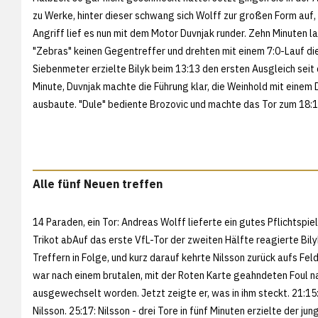
zu Werke, hinter dieser schwang sich Wolff zur großen Form auf,
Angriff lief es nun mit dem Motor Duvnjak runder. Zehn Minuten l
"Zebras" keinen Gegentreffer und drehten mit einem 7:0-Lauf die
Siebenmeter erzielte Bilyk beim 13:13 den ersten Ausgleich seit
Minute, Duvnjak machte die Führung klar, die Weinhold mit einem
ausbaute. "Dule" bediente Brozovic und machte das Tor zum 18:13
Alle fünf Neuen treffen
14 Paraden, ein Tor: Andreas Wolff lieferte ein gutes Pflichtspi
Trikot abAuf das erste VfL-Tor der zweiten Hälfte reagierte Bily
Treffern in Folge, und kurz darauf kehrte Nilsson zurück aufs Fe
war nach einem brutalen, mit der Roten Karte geahndeten Foul n
ausgewechselt worden. Jetzt zeigte er, was in ihm steckt. 21:15:
Nilsson. 25:17: Nilsson - drei Tore in fünf Minuten erzielte der jun