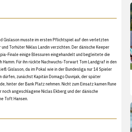
d Gislason musste im ersten Pflichtspiel auf den verletzten
r und Torhüter Niklas Landin verzichten. Der dänische Keeper
mpia-Finale einige Blessuren eingehandelt und begleitete die
ch Hamm. Für ihn rückte Nachwuchs-Torwart Tom Landgraf in den
eß Gislason, da im Pokal wie in der Bundesliga nur 14 Spieler
 dürfen, zunächst Kapitän Domago Duvnjak, der später
de, hinter der Bank Platz nehmen. Nicht zum Einsatz kamen Rune
r noch angeschlagene Niclas Ekberg und der dänische
ne Toft Hansen.