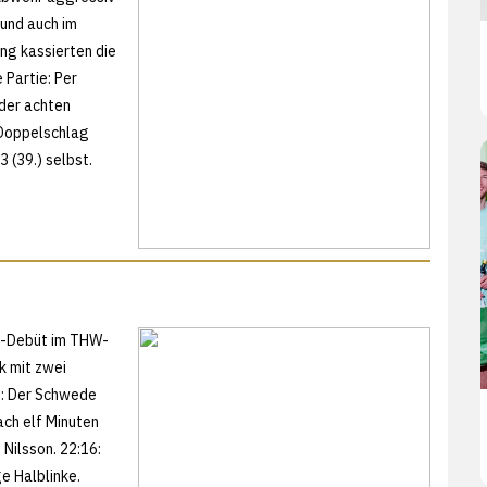
 und auch im
ang kassierten die
 Partie: Per
 der achten
 Doppelschlag
 (39.) selbst.
el-Debüt im THW-
k mit zwei
ld: Der Schwede
ach elf Minuten
 Nilsson. 22:16:
ge Halblinke.