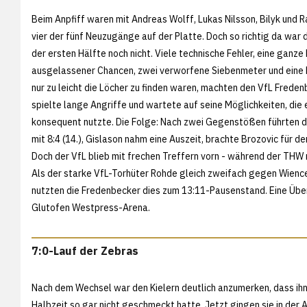
Beim Anpfiff waren mit Andreas Wolff, Lukas Nilsson, Bilyk und R
vier der fünf Neuzugänge auf der Platte. Doch so richtig da war 
der ersten Hälfte noch nicht. Viele technische Fehler, eine ganze
ausgelassener Chancen, zwei verworfene Siebenmeter und eine D
nur zu leicht die Löcher zu finden waren, machten den VfL Freden
spielte lange Angriffe und wartete auf seine Möglichkeiten, die 
konsequent nutzte. Die Folge: Nach zwei Gegenstößen führten 
mit 8:4 (14.), Gislason nahm eine Auszeit, brachte Brozovic für de
Doch der VfL blieb mit frechen Treffern vorn - während der THW n
Als der starke VfL-Torhüter Rohde gleich zweifach gegen Wience
nutzten die Fredenbecker dies zum 13:11-Pausenstand. Eine Übe
Glutofen Westpress-Arena.
7:0-Lauf der Zebras
Nach dem Wechsel war den Kielern deutlich anzumerken, dass ihn
Halbzeit so gar nicht geschmeckt hatte. Jetzt gingen sie in der