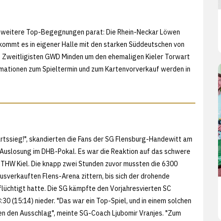
l weitere Top-Begegnungen parat: Die Rhein-Neckar Löwen
mmt es in eigener Halle mit den starken Süddeutschen von
n Zweitligisten GWD Minden um den ehemaligen Kieler Torwart
rmationen zum Spieltermin und zum Kartenvorverkauf werden in
rtssieg!", skandierten die Fans der SG Flensburg-Handewitt am
Auslosung im DHB-Pokal. Es war die Reaktion auf das schwere
m THW Kiel. Die knapp zwei Stunden zuvor mussten die 6300
usverkauften Flens-Arena zittern, bis sich der drohende
lüchtigt hatte. Die SG kämpfte den Vorjahresvierten SC
0 (15:14) nieder. "Das war ein Top-Spiel, und in einem solchen
en den Ausschlag", meinte SG-Coach Ljubomir Vranjes. "Zum