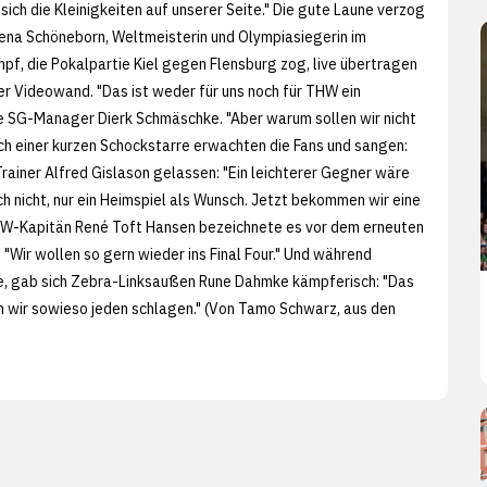
ich die Kleinigkeiten auf unserer Seite." Die gute Laune verzog
n Lena Schöneborn, Weltmeisterin und Olympiasiegerin im
f, die Pokalpartie Kiel gegen Flensburg zog, live übertragen
er Videowand. "Das ist weder für uns noch für THW ein
e SG-Manager Dierk Schmäschke. "Aber warum sollen wir nicht
 einer kurzen Schockstarre erwachten die Fans und sangen:
ainer Alfred Gislason gelassen: "Ein leichterer Gegner wäre
 nicht, nur ein Heimspiel als Wunsch. Jetzt bekommen wir eine
 THW-Kapitän René Toft Hansen bezeichnete es vor dem erneuten
: "Wir wollen so gern wieder ins Final Four." Und während
te, gab sich Zebra-Linksaußen Rune Dahmke kämpferisch: "Das
en wir sowieso jeden schlagen." (Von Tamo Schwarz, aus den