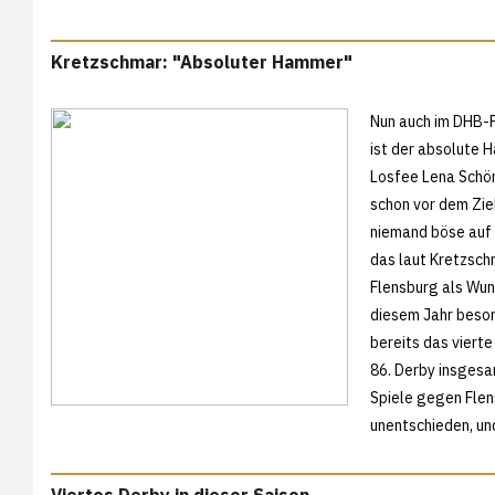
Kretzschmar: "Absoluter Hammer"
Nun auch im DHB-
ist der absolute 
Losfee Lena Schö
schon vor dem Zie
niemand böse auf 
das laut Kretzsch
Flensburg als Wuns
diesem Jahr beson
bereits das vierte
86. Derby insgesa
Spiele gegen Flen
unentschieden, un
Viertes Derby in dieser Saison