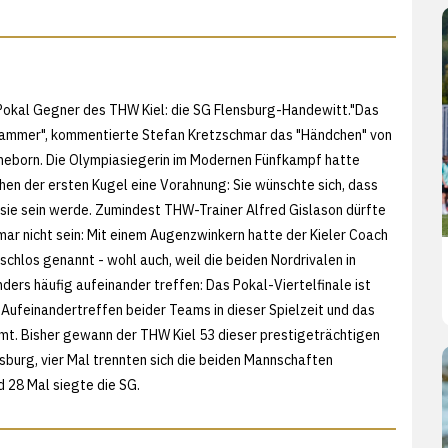
Pokal Gegner des THW Kiel: die SG Flensburg-Handewitt."Das
Hammer", kommentierte Stefan Kretzschmar das "Händchen" von
neborn. Die Olympiasiegerin im Modernen Fünfkampf hatte
hen der ersten Kugel eine Vorahnung: Sie wünschte sich, dass
sie sein werde. Zumindest THW-Trainer Alfred Gislason dürfte
mar nicht sein: Mit einem Augenzwinkern hatte der Kieler Coach
chlos genannt - wohl auch, weil die beiden Nordrivalen in
ders häufig aufeinander treffen: Das Pokal-Viertelfinale ist
 Aufeinandertreffen beider Teams in dieser Spielzeit und das
mt. Bisher gewann der THW Kiel 53 dieser prestigeträchtigen
sburg, vier Mal trennten sich die beiden Mannschaften
d 28 Mal siegte die SG.