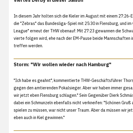
In diesem Jahr holten sich die Kieler im August mit einem
27:26-E
die "Zebras" das Bundesliga-Spiel mit
25:30 in Flensburg, und i
League" erneut der THW obenauf: Mit
27:23 gewannen die Schwa
vierte folgen wird, ehe nach der EM-Pause beide Mannschaften i
treffen werden.
Storm: "Wir wollen wieder nach Hamburg"
"Ich habe es geahnt", kommentierte THW-Geschäftsführer Thorste
gegen den amtierenden Pokalsieger. Aber wir haben immer gesa
wir jetzt eben Flensburg schlagen." Sein Gegenüber Dierk Schmä
dabei ein Schmunzeln ebenfalls nicht verkneifen: "Schönen Gruß an
spielen zu müssen, war nicht unser Traum. Aber da müssen wir je
eben auch in Kiel gewinnen."