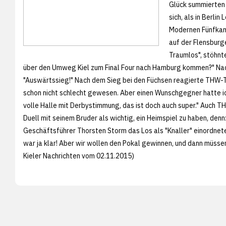
Glück summierten s
sich, als in Berli
Modernen Fünfkamp
auf der Flensburg
Traumlos", stöhnt
über den Umweg Kiel zum Final Four nach Hamburg kommen?" Nach
"Auswärtssieg!" Nach dem Sieg bei den Füchsen reagierte THW-Tr
schon nicht schlecht gewesen. Aber einen Wunschgegner hatte ich
volle Halle mit Derbystimmung, das ist doch auch super." Auch
Duell mit seinem Bruder als wichtig, ein Heimspiel zu haben, denn
Geschäftsführer Thorsten Storm das Los als "Knaller" einordne
war ja klar! Aber wir wollen den Pokal gewinnen, und dann müss
Kieler Nachrichten vom 02.11.2015)