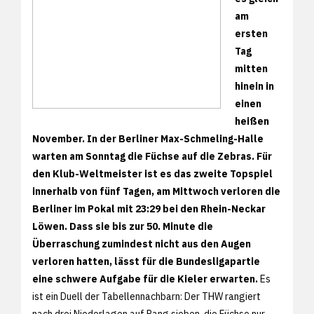
am
ersten
Tag
mitten
hinein in
einen
heißen
November. In der Berliner Max-Schmeling-Halle
warten am Sonntag die Füchse auf die Zebras. Für
den Klub-Weltmeister ist es das zweite Topspiel
innerhalb von fünf Tagen, am Mittwoch verloren die
Berliner im Pokal mit 23:29 bei den Rhein-Neckar
Löwen. Dass sie bis zur 50. Minute die
Überraschung zumindest nicht aus den Augen
verloren hatten, lässt für die Bundesligapartie
eine schwere Aufgabe für die Kieler erwarten.
Es
ist ein Duell der Tabellennachbarn: Der THW rangiert
nach drei Niederlagen auf Rang sieben, die Füchse nur