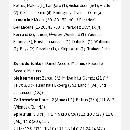
Petrus, Makuc (1), Langaro (1), Richardson (5/1), Frade
(2), Cikusa i Jelicic (4), Rodriguez; Trainer: Ortega
THW Kiel:
Mrkva (20.-43., 50.-60., 3 Paraden),
Bellahcene (1.-20., 43.-50., 1 Parade); Duvnjak (4),
Reinkind (3), Landin, Øverby, Weinhold (1), Wiencek,
Ekberg (3), Faust, Johansson (1), Dahmke (1), Wallinius
(1), Bilyk (2), Pekeler (1), á Skipagötu (1); Trainer: Jicha
Schiedsrichter:
Daniel Accoto Martins / Roberto
Accoto Martins
Siebenmeter:
Barca: 3/2 (Mrkva hält Gomez (21.)) /
THW: 3/0 (Nielsen hält Ekberg (25.), Landin (34.) und
Johansson (42.))
Zeitstrafen:
Barca: 2 (Arino (17.), Petrus (26.)) / THW: 2
(Wiencek (8., 44.))
Spielfilm:
3:0 (4.), 4:1, 4:5 (10.), 5:6 (11.), 10:7 (23.), 11:8
(24.), 14:8 (30.), 15:9;
2. Hz.: 17:9 (33.), .18:10 (33.), 18:14 (37.), 24:14 (47.),