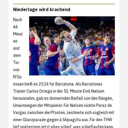
Niederlage wird krachend
Nach
44
Minut
en
und
dem
Tor
von
N'Gu
essan hieß es 23:14 für Barcelona. Als Barcelonas
Trainer Carlos Ortega in der 51. Minute Emil Nielsen
herausnahm, gab es donnernden Beifall von den Rängen,
Umarmungen der Mitspieler. Für Nielsen rückte Perez de
Vargas zwischen die Pfosten, zeichnete sich sogleich mit
einer Glanzparade gegen á Skipagötu aus. Für den THW
lief spätestens jetzt alles schief, was schieflaufen kann.