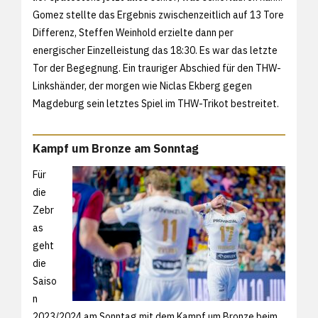
Gomez stellte das Ergebnis zwischenzeitlich auf 13 Tore
Differenz, Steffen Weinhold erzielte dann per
energischer Einzelleistung das 18:30. Es war das letzte
Tor der Begegnung. Ein trauriger Abschied für den THW-
Linkshänder, der morgen wie Niclas Ekberg gegen
Magdeburg sein letztes Spiel im THW-Trikot bestreitet.
Kampf um Bronze am Sonntag
Für
die
Zebr
as
geht
die
Saiso
n
2023/2024 am Sonntag mit dem Kampf um Bronze beim