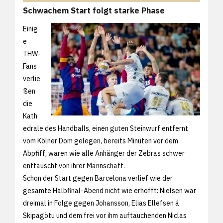
Schwachem Start folgt starke Phase
Einig
e
THW-
Fans
verlie
ßen
die
Kath
edrale des Handballs, einen guten Steinwurf entfernt
vom Kölner Dom gelegen, bereits Minuten vor dem
Abpfiff, waren wie alle Anhänger der Zebras schwer
enttäuscht von ihrer Mannschaft.
Schon der Start gegen Barcelona verlief wie der
gesamte Halbfinal-Abend nicht wie erhofft: Nielsen war
dreimal in Folge gegen Johansson, Elias Ellefsen á
Skipagötu und dem frei vor ihm auftauchenden Niclas