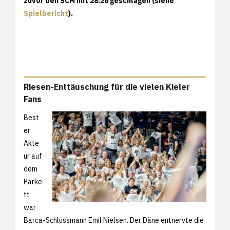
zuvor den SCM mit 28:26 geschlagen (siehe
Spielbericht
).
Riesen-Enttäuschung für die vielen Kieler
Fans
Best
er
Akte
ur auf
dem
Parke
tt
war
Barca-Schlussmann Emil Nielsen. Der Däne entnervte die