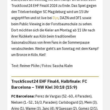
TruckScout24 EHF Final4 2024 zu Ende. Das Spiel gegen
den Titelverteidiger SC Magdeburg wird um 15 Uhr
angepfiffen und ist live bei
Dyn
, DAZN und DF1 sowie
beim Public Viewing in der Forstbaumschule zu sehen.
Dort möchten sich die Kieler am Montag ab 11 Uhr nach
ihrer Rückkehr aus Köln beim traditionellen
Saisonabschluss von ihren Fans in die Sommerpause
verabschieden. Weiter geht’s am Sonntag mit dem Kampf
um Bronze in Köln, Kiel!
Text: Reimer Plöhn / Fotos: Sascha Klahn
TruckScout24 EHF Final4, Halbfinale: FC
Barcelona – THW Kiel 30:18 (15:9)
FC Barcelona:
Perez de Vargas (52.-60., 4 Paraden),
Nielsen (1.-52., 16/3, Paraden); Carlsbogard (2), Mem (3),
Arino (1), Wanne (3), Janc (4), N’Guessan (2), Gomez (2/1),