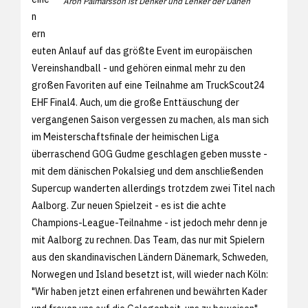
Aron Palmarsson ist Denker und Lenker der Dänen
n
ern
euten Anlauf auf das größte Event im europäischen
Vereinshandball - und gehören einmal mehr zu den
großen Favoriten auf eine Teilnahme am TruckScout24
EHF Final4. Auch, um die große Enttäuschung der
vergangenen Saison vergessen zu machen, als man sich
im Meisterschaftsfinale der heimischen Liga
überraschend GOG Gudme geschlagen geben musste -
mit dem dänischen Pokalsieg und dem anschließenden
Supercup wanderten allerdings trotzdem zwei Titel nach
Aalborg. Zur neuen Spielzeit - es ist die achte
Champions-League-Teilnahme - ist jedoch mehr denn je
mit Aalborg zu rechnen. Das Team, das nur mit Spielern
aus den skandinavischen Ländern Dänemark, Schweden,
Norwegen und Island besetzt ist, will wieder nach Köln:
"Wir haben jetzt einen erfahrenen und bewährten Kader