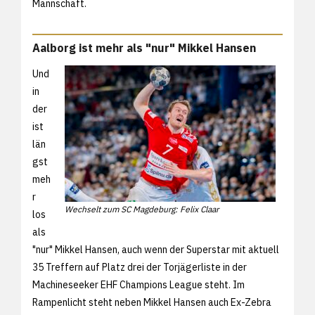
Mannschaft.
Aalborg ist mehr als "nur" Mikkel Hansen
Und
in
der
ist
län
gst
meh
r
Wechselt zum SC Magdeburg: Felix Claar
los
als
"nur" Mikkel Hansen, auch wenn der Superstar mit aktuell
35 Treffern auf Platz drei der Torjägerliste in der
Machineseeker EHF Champions League steht. Im
Rampenlicht steht neben Mikkel Hansen auch Ex-Zebra