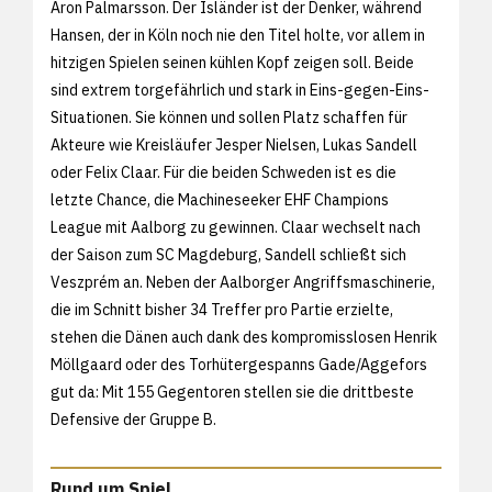
Aron Palmarsson. Der Isländer ist der Denker, während
Hansen, der in Köln noch nie den Titel holte, vor allem in
hitzigen Spielen seinen kühlen Kopf zeigen soll. Beide
sind extrem torgefährlich und stark in Eins-gegen-Eins-
Situationen. Sie können und sollen Platz schaffen für
Akteure wie Kreisläufer Jesper Nielsen, Lukas Sandell
oder Felix Claar. Für die beiden Schweden ist es die
letzte Chance, die Machineseeker EHF Champions
League mit Aalborg zu gewinnen. Claar wechselt nach
der Saison zum SC Magdeburg, Sandell schließt sich
Veszprém an. Neben der Aalborger Angriffsmaschinerie,
die im Schnitt bisher 34 Treffer pro Partie erzielte,
stehen die Dänen auch dank des kompromisslosen Henrik
Möllgaard oder des Torhütergespanns Gade/Aggefors
gut da: Mit 155 Gegentoren stellen sie die drittbeste
Defensive der Gruppe B.
Rund um Spiel