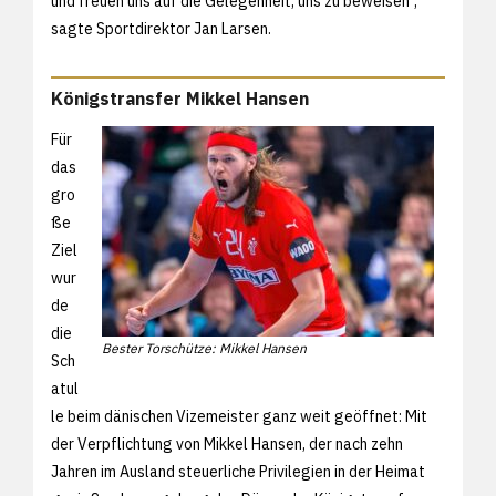
und freuen uns auf die Gelegenheit, uns zu beweisen",
sagte Sportdirektor Jan Larsen.
Königstransfer Mikkel Hansen
Für
das
gro
ße
Ziel
wur
de
die
Bester Torschütze: Mikkel Hansen
Sch
atul
le beim dänischen Vizemeister ganz weit geöffnet: Mit
der Verpflichtung von Mikkel Hansen, der nach zehn
Jahren im Ausland steuerliche Privilegien in der Heimat