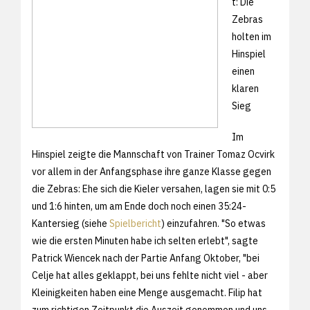
t: Die
Zebras
holten im
Hinspiel
einen
klaren
Sieg
Im
Hinspiel zeigte die Mannschaft von Trainer Tomaz Ocvirk
vor allem in der Anfangsphase ihre ganze Klasse gegen
die Zebras: Ehe sich die Kieler versahen, lagen sie mit 0:5
und 1:6 hinten, um am Ende doch noch einen 35:24-
Kantersieg (siehe
Spielbericht
) einzufahren. "So etwas
wie die ersten Minuten habe ich selten erlebt", sagte
Patrick Wiencek nach der Partie Anfang Oktober, "bei
Celje hat alles geklappt, bei uns fehlte nicht viel - aber
Kleinigkeiten haben eine Menge ausgemacht. Filip hat
zum richtigen Zeitpunkt die Auszeit genommen und uns