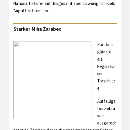
Nationaltorhüter auf. Insgesamt aber zu wenig, um Kiels
Angriff zu bremsen.
Starker Miha Zarabec
Zarabec
glänzte
als
Regisseur
und
Torschütz
e
Auffälligs
tes Zebra
war
ausgerech