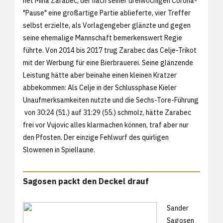
net Miha Zarabec, der nach seiner dreiwöchigen Corona-
"Pause" eine großartige Partie ablieferte, vier Treffer
selbst erzielte, als Vorlagengeber glänzte und gegen
seine ehemalige Mannschaft bemerkenswert Regie
führte. Von 2014 bis 2017 trug Zarabec das Celje-Trikot
mit der Werbung für eine Bierbrauerei. Seine glänzende
Leistung hätte aber beinahe einen kleinen Kratzer
abbekommen: Als Celje in der Schlussphase Kieler
Unaufmerksamkeiten nutzte und die Sechs-Tore-Führung
von 30:24 (51.) auf 31:29 (55.) schmolz, hätte Zarabec
frei vor Vujovic alles klarmachen können, traf aber nur
den Pfosten. Der einzige Fehlwurf des quirligen
Slowenen in Spiellaune.
Sagosen packt den Deckel drauf
Sander
Sagosen