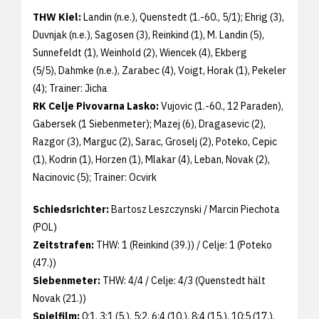
THW Kiel:
Landin (n.e.), Quenstedt (1.-60., 5/1); Ehrig (3),
Duvnjak (n.e.), Sagosen (3), Reinkind (1), M. Landin (5),
Sunnefeldt (1), Weinhold (2), Wiencek (4), Ekberg
(5/5), Dahmke (n.e.), Zarabec (4), Voigt, Horak (1), Pekeler
(4); Trainer: Jicha
RK Celje Pivovarna Lasko:
Vujovic (1.-60., 12 Paraden),
Gabersek (1 Siebenmeter); Mazej (6), Dragasevic (2),
Razgor (3), Marguc (2), Sarac, Groselj (2), Poteko, Cepic
(1), Kodrin (1), Horzen (1), Mlakar (4), Leban, Novak (2),
Nacinovic (5); Trainer: Ocvirk
Schiedsrichter:
Bartosz Leszczynski / Marcin Piechota
(POL)
Zeitstrafen:
THW: 1 (Reinkind (39.)) / Celje: 1 (Poteko
(47.))
Siebenmeter:
THW: 4/4 / Celje: 4/3 (Quenstedt hält
Novak (21.))
Spielfilm:
0:1, 3:1 (5.), 5:2, 6:4 (10.), 8:4 (15.), 10:5 (17.),