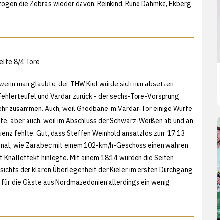
0 zogen die Zebras wieder davon: Reinkind, Rune Dahmke, Ekberg
elte 8/4 Tore
wenn man glaubte, der THW Kiel würde sich nun absetzen
Fehlerteufel und Vardar zurück - der sechs-Tore-Vorsprung
hr zusammen. Auch, weil Ghedbane im Vardar-Tor einige Würfe
te, aber auch, weil im Abschluss der Schwarz-Weißen ab und an
uenz fehlte. Gut, dass Steffen Weinhold ansatzlos zum 17:13
enal, wie Zarabec mit einem 102-km/h-Geschoss einen wahren
t Knalleffekt hinlegte. Mit einem 18:14 wurden die Seiten
ichts der klaren Überlegenheit der Kieler im ersten Durchgang
 für die Gäste aus Nordmazedonien allerdings ein wenig