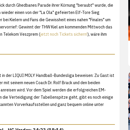
k durch Ghedbanes Parade ihrer Körnung "beraubt" wurde, die
wieder einen von der "La Ola" gefeierten Elf-Tore Sieg
r bei Kielern und Fans die Gewissheit eines nahen "Finales" um
hervorrief: Gewinnt der THW Kiel am kommenden Mittwoch das
en Telekom Veszprem (
jetzt noch Tickets sichern!
), wäre ihm
 in der LIQUI MOLY Handball-Bundesliga beweisen: Zu Gast ist
r mit seinem neuen Coach Dr. Rolf Brack und den beiden
 anreisen wird. Vor dem Spiel werden die erfolgreichen EM-
m die Verteidigung der Tabellenspitze geht, gibt es noch einige
kannten Vorverkaufsstellen und ganz bequem online unter
l - HC Vardar: 34:23 (18:14)