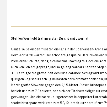
Steffen Weinhold traf im ersten Durchgang zweimal
Ganze 36 Sekunden mussten die Fans in der Sparkassen-Arena au
Heim-Tor 2020 warten: Der schön freigespielte Harald Reinkind 
Premieren-Schütze, der gleich nochmal nachlegte. Doch die An
auch von Fehlern geprägt, und so gelang Vardars Kapitän Stojan
3:3. Es folgte die große Zeit des Miha Zarabec: Schlagwurf um 
quirligen Regisseurs schlug im Kasten der Nordmazedonier ein, un
Meter große Slowene gegen den 2,15-Meter-Riesen Kristopans
behielt und zum 7:3 feuerte, sah sich der Titelverteidiger zur ers
gezwungen. Und die hatte - ausgerechnet in doppelter Unterzahl
starke Kristopans verkürzte zum 5:8, Kalarash kurz darauf zum 7: