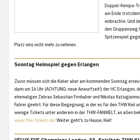
Doppel-Kempa-Tric
am Ende trotzdem 
einbrachte. Und de
den Gruppensieg 
Spitzenspiel geg
Platz eins nicht mehr zu nehmen.
Sonntag Heimspiel gegen Erlangen
Zuvor müssen sich die Kieler aber am kommenden Sonntag erneut
dann um 16 Uhr (ACHTUNG: neue Anwurfzeit!) der HC Erlangen, de
ehemaligen Zebras Sebastian Firnhaber und Nikolas Katsigiannis
Fahrer geehrt. Für diese Begegnung, in der es für den THW Kiel u
wenige Tickets unter anderem in der THW-FANWELT, an allen be
www.thw-tickets.de!
Weiter geht's zu Hause, Kiel!
VELUX EHF Champions League, 11. Spieltag: THW Kie