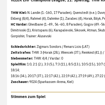
THW Kiel:
N. Landin (1.-160., 17 Paraden), Quenstedt (n.e.); Duvnja
Ekberg (8/4), Rahmel (4), Dahmke (1), Zarabec (4), Horak, Bilyk, Pe
HC Vardar:
Ghedbane (1.-49., 56.-60., 8 Paraden), Gogov (49.-56.
Dimitrioski (1), Kristopans (6), Karapalevski, Sikosek, Atman, Skube
Gorpishin; Trainer: Alusevski
Schiedsrichter:
Zigmars Sondors / Renars Licis (LAT)
Zeitstrafen:
THW: 3 (Horak (28.), Wiencek (37.), Reinkind (41.)) /
Siebenmeter:
THW: 4/4 / Vardar: 0
Spielfilm:
1:0, 2:1 (2.), 3:3 (5.), 7:3 (11.), 8:5 (13.), 10:5 (15.), 10:7
18:14;
18:16 (34.), 20:17 (37.), 22:17 (42.), 22:19 (42.), 27:19 (49.), 27:22 
Zuschauer:
9024 (Sparkassen-Arena, Kiel)
Stimmen zum Spiel