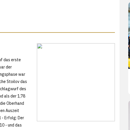
f das erste
war der
fangsphase war
che Stoilov das
Schlagwurf des
d als der 1,78
 die Oberhand
ten Auszeit
 - Erfolg: Der
10 - und das