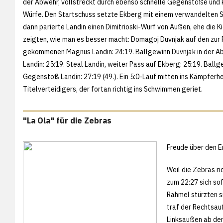
der Abwehr, vollstreckt durch ebenso schnelle Gegenstöße und
Würfe. Den Startschuss setzte Ekberg mit einem verwandelten 
dann parierte Landin einen Dimitrioski-Wurf von Außen, ehe die Ki
zeigten, wie man es besser macht: Domagoj Duvnjak auf den zur
gekommenen Magnus Landin: 24:19. Ballgewinn Duvnjak in der A
Landin: 25:19. Steal Landin, weiter Pass auf Ekberg: 25:19. Ballg
Gegenstoß Landin: 27:19 (49.). Ein 5:0-Lauf mitten ins Kämpferh
Titelverteidigers, der fortan richtig ins Schwimmen geriet.
"La Ola" für die Zebras
Freude über den E
Weil die Zebras ri
zum 22:27 sich so
Rahmel stürzten si
traf der Rechtsau
Linksaußen ab der 