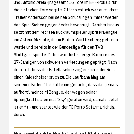
und Antonio Areia (insgesamt 56 Tore im EHF-Pokal) für
die einfachen Tore sorgte. Offensichtlich war auch, dass
Trainer Andersson bei seinen Schützlingen immer wieder
das Spiel Sieben gegen Sechs bevorzugt. Darüber hinaus
setzt mit dem rechten Rückraumspieler Djibril M’Bengue
ein Akteur Akzente, der in Baden-Württemberg geboren
wurde und bereits in der Bundesliga für den TVB
Stuttgart spielte. Dabei war die bisherige Karriere des
27-Jährigen von schweren Verletzungen geprägt: Nach
dem Teilabriss der Patellasehne zog er sich in der Reha
einen Kniescheibenbruch zu. Die Laufbahn hing am
seidenen Faden. "Ich hätte nie gedacht, dass das jemals
aufhört", meinte M’Bengue, der wegen seiner
Sprungkraft schon mal "Sky" gerufen wird, damals. Jetzt
ist er fit - und startet wie der FC Porto Sofarma richtig
durch.
Nur zwei Punkte Rückstand auf Platz zwei