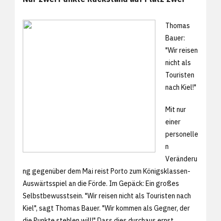
Thomas
Bauer:
"Wir reisen
nicht als
Touristen
nach Kiel!"
Mit nur
einer
personelle
n
Veränderu
ng gegenüber dem Mai reist Porto zum Königsklassen-
Auswärtsspiel an die Förde. Im Gepäck: Ein großes
Selbstbewusstsein. "Wir reisen nicht als Touristen nach
Kiel", sagt Thomas Bauer. "Wir kommen als Gegner, der
die Punkte stehlen will!" Dass dies durchaus ernst