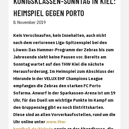
KÖNIGSKLASSEN-SONNTAG IN KIEL:
HEIMSPIEL GEGEN PORTO
8. November 2019
Kein Verschnaufen, kein Innehalten, auch nicht
nach dem verlorenen Liga-Spitzenspiel bei den
Löwen: Das Hammer-Programm der Zebras bis zum
Jahresende sieht keine Pausen vor. Bereits am
Sonntag wartet auf den THW Kiel die nächste
Herausforderung. Im Heimspiel zum Abschluss der
Hinrunde in der VELUX EHF Champions League
empfangen die Zebras den starken FC Porto
Sofarma. Anwurf in der Sparkassen-Arena ist um 19
Uhr, für das Duell um wichtige Punkte im Kampf um
den Gruppensieg gibt es noch Eintrittskarten.
Diese sind an allen Vorverkaufsstellen, rund um die
Uhr online unter
www.thw-
handball.de/tickets
sowie an der Abendkasse, die