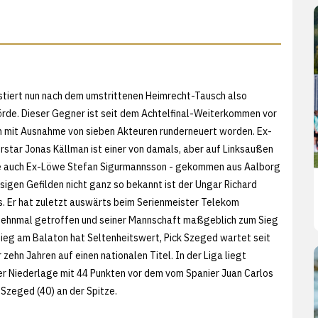
tiert nun nach dem umstrittenen Heimrecht-Tausch also
örde. Dieser Gegner ist seit dem Achtelfinal-Weiterkommen vor
 mit Ausnahme von sieben Akteuren runderneuert worden. Ex-
star Jonas Källman ist einer von damals, aber auf Linksaußen
le auch Ex-Löwe Stefan Sigurmannsson - gekommen aus Aalborg
iesigen Gefilden nicht ganz so bekannt ist der Ungar Richard
s. Er hat zuletzt auswärts beim Serienmeister Telekom
zehnmal getroffen und seiner Mannschaft maßgeblich zum Sieg
 Sieg am Balaton hat Seltenheitswert, Pick Szeged wartet seit
zehn Jahren auf einen nationalen Titel. In der Liga liegt
r Niederlage mit 44 Punkten vor dem vom Spanier Juan Carlos
 Szeged (40) an der Spitze.