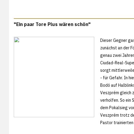
"Ein paar Tore Plus wären schön"
Dieser Gegner gas
zunächst an der F
genau zwei Jahren
Ciudad-Real-Super
sorgt mittlerwei
- für Gefahr. In h
Bodó auf Halblink
Veszprém gleich 
verholfen. So ein
dem Pokalsieg vor 
Veszprém trotz de
Pastor trainierten