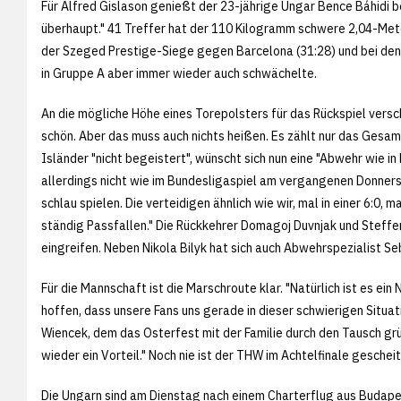
Für Alfred Gislason genießt der 23-jährige Ungar Bence Báhidi
überhaupt." 41 Treffer hat der 110 Kilogramm schwere 2,04-Mete
der Szeged Prestige-Siege gegen Barcelona (31:28) und bei den 
in Gruppe A aber immer wieder auch schwächelte.
An die mögliche Höhe eines Torepolsters für das Rückspiel vers
schön. Aber das muss auch nichts heißen. Es zählt nur das Gesa
Isländer "nicht begeistert", wünscht sich nun eine "Abwehr wie in
allerdings nicht wie im Bundesligaspiel am vergangenen Donners
schlau spielen. Die verteidigen ähnlich wie wir, mal in einer 6:0, 
ständig Passfallen." Die Rückkehrer Domagoj Duvnjak und Steffe
eingreifen. Neben Nikola Bilyk hat sich auch Abwehrspezialist S
Für die Mannschaft ist die Marschroute klar. "Natürlich ist es ei
hoffen, dass unsere Fans uns gerade in dieser schwierigen Situat
Wiencek, dem das Osterfest mit der Familie durch den Tausch gr
wieder ein Vorteil." Noch nie ist der THW im Achtelfinale gescheit
Die Ungarn sind am Dienstag nach einem Charterflug aus Budape