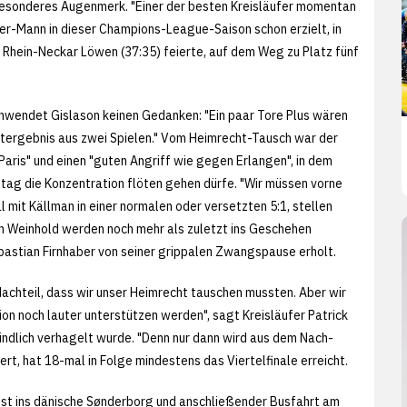
 besonderes Augenmerk. "Einer der besten Kreisläufer momentan
r-Mann in dieser Champions-League-Saison schon erzielt, in
Rhein-Neckar Löwen (37:35) feierte, auf dem Weg zu Platz fünf
chwendet Gislason keinen Gedanken: "Ein paar Tore Plus wären
mtergebnis aus zwei Spielen." Vom Heimrecht-Tausch war der
 Paris" und einen "guten Angriff wie gegen Erlangen", in dem
tag die Konzentration flöten gehen dürfe. "Wir müssen vorne
mal mit Källman in einer normalen oder versetzten 5:1, stellen
n Weinhold werden noch mehr als zuletzt ins Geschehen
ebastian Firnhaber von seiner grippalen Zwangspause erholt.
n Nachteil, dass wir unser Heimrecht tauschen mussten. Aber wir
ion noch lauter unterstützen werden", sagt Kreisläufer Patrick
ündlich verhagelt wurde. "Denn nur dann wird aus dem Nach-
ert, hat 18-mal in Folge mindestens das Viertelfinale erreicht.
st ins dänische Sønderborg und anschließender Busfahrt am