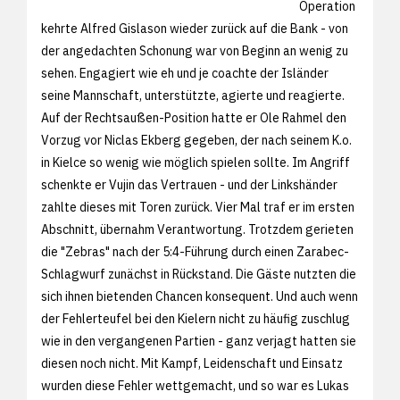
Operation
kehrte Alfred Gislason wieder zurück auf die Bank - von
der angedachten Schonung war von Beginn an wenig zu
sehen. Engagiert wie eh und je coachte der Isländer
seine Mannschaft, unterstützte, agierte und reagierte.
Auf der Rechtsaußen-Position hatte er Ole Rahmel den
Vorzug vor Niclas Ekberg gegeben, der nach seinem K.o.
in Kielce so wenig wie möglich spielen sollte. Im Angriff
schenkte er Vujin das Vertrauen - und der Linkshänder
zahlte dieses mit Toren zurück. Vier Mal traf er im ersten
Abschnitt, übernahm Verantwortung. Trotzdem gerieten
die "Zebras" nach der 5:4-Führung durch einen Zarabec-
Schlagwurf zunächst in Rückstand. Die Gäste nutzten die
sich ihnen bietenden Chancen konsequent. Und auch wenn
der Fehlerteufel bei den Kielern nicht zu häufig zuschlug
wie in den vergangenen Partien - ganz verjagt hatten sie
diesen noch nicht. Mit Kampf, Leidenschaft und Einsatz
wurden diese Fehler wettgemacht, und so war es Lukas