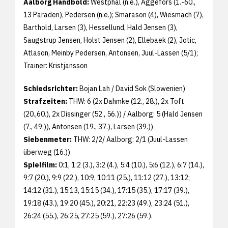
Aalborg Handbold:
Westphal (n.e.), Aggefors (1.-60.,
13 Paraden), Pedersen (n.e.); Smarason (4), Wiesmach (7),
Barthold, Larsen (3), Hessellund, Hald Jensen (3),
Saugstrup Jensen, Holst Jensen (2), Ellebaek (2), Jotic,
Atlason, Meinby Pedersen, Antonsen, Juul-Lassen (5/1);
Trainer: Kristjansson
Schiedsrichter:
Bojan Lah / David Sok (Slowenien)
Strafzeiten:
THW: 6 (2x Dahmke (12., 28.), 2x Toft
(20.,60.), 2x Dissinger (52., 56.)) / Aalborg: 5 (Hald Jensen
(7., 49.)), Antonsen (19., 37.), Larsen (39.))
Siebenmeter:
THW: 2/2/ Aalborg: 2/1 (Juul-Lassen
überweg (16.))
Spielfilm:
0:1, 1:2 (3.), 3:2 (4.), 5:4 (10.), 5:6 (12.), 6:7 (14.),
9:7 (20.), 9:9 (22.), 10:9, 10:11 (25.), 11:12 (27.), 13:12;
14:12 (31.), 15:13, 15:15 (34.), 17:15 (35.), 17:17 (39.),
19:18 (43.), 19:20 (45.), 20:21, 22:23 (49.), 23:24 (51.),
26:24 (55.), 26:25, 27:25 (59.), 27:26 (59.).