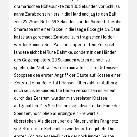
dramatischen Höhepunkte zu: 100 Sekunden vor Schluss
nahm Zarabec sein Herz in die Hand und jagte den Ball
zum 27:25 ins Netz, 69 Sekunden vor der Sirene tat es ihm
Smarason mit einer Fackel in die lange Ecke gleich. Dann
hätte ausgerechnet Zarabec' zum tragischen Helden
werden können: Sein Pass bei angedrohtem Zeitspiel
landete nicht bei Rune Dahmke, sondern in den Händen
des Gegenspielers. 28 Sekunden waren da noch zu
spielen, die "Zebras" warfen nun alles in ihre Defensive.
Stoppten den ersten Angriff der Gäste auf Kosten einer
Zeitstrafe für Rene Toft Hansen. Überzahl für Aalborg,
noch sechs Sekunden. Die Dänen versuchten es erneut
durch das Zentrum, wurden mit vereinten Kräften
aufgehalten. Das Schiffshorn signalisierte das Ende der
Spielzeit, noch blieb allerdings ein Freiwurf zu
überstehen. Als dieser über die Mauer und ins Fangnetz
segelte, durfte Kiel endlich wieder befreit jubeln: Die
ersten Königsklassen-Punkte der noch jungen Saison