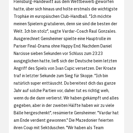
Flensburg-Handewitt aus dem Wettbewerb geworfen
hatte, über sich hinaus und holte erstmals die wichtigste
Trophäe im europäischen Club-Handball. "Ich möchte
meinen Spielern gratulieren, denn sie sind die besten der
Welt. Ich bin stolz", sagte Vardar-Coach Raul Gonzales.
Ausgerechnet Gensheimer spielte eine Hauptrolle im
Pariser Final-Drama ohne Happy End. Nachdem Daniel
Narcisse sieben Sekunden vor Schluss zum 23:23
ausgeglichen hatte, ließ sich der Deutsche beim letzten
Angriff des Spiels von Ivan Cupic versetzen. Der Kroate
traf in letzter Sekunde zum Sieg für Skopje. "Ich bin
natürlich super enttäuscht. Du bereitest dich das ganze
Jahr auf solche Partien vor, daher tut es richtig weh,
wenn du die dann verlierst. Wir haben gekämpft und alles
gegeben, aber in der zweiten Hälfte haben wir zu viele
Bälle hergeschenkt", resümierte Gensheimer. "Vardar hat
am Ende verdient gewonnen." Die Mazedonier feierten
ihren Coup mit Sektduschen. "Wir haben als Team