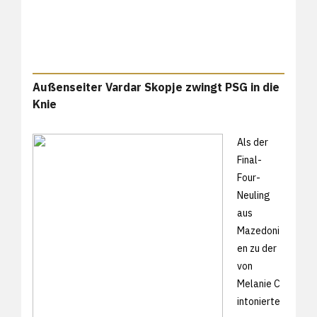
Außenseiter Vardar Skopje zwingt PSG in die
Knie
Als der
Final-
Four-
Neuling
aus
Mazedoni
en zu der
von
Melanie C
intonierte