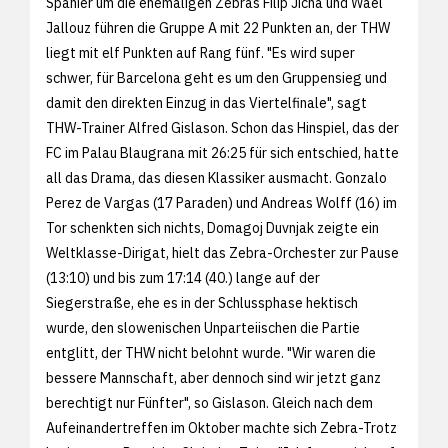
Spanier um die ehemaligen Zebras Filip Jicha und Wael
Jallouz führen die Gruppe A mit 22 Punkten an, der THW
liegt mit elf Punkten auf Rang fünf. "Es wird super
schwer, für Barcelona geht es um den Gruppensieg und
damit den direkten Einzug in das Viertelfinale", sagt
THW-Trainer Alfred Gislason. Schon das Hinspiel, das der
FC im Palau Blaugrana mit 26:25 für sich entschied, hatte
all das Drama, das diesen Klassiker ausmacht. Gonzalo
Perez de Vargas (17 Paraden) und Andreas Wolff (16) im
Tor schenkten sich nichts, Domagoj Duvnjak zeigte ein
Weltklasse-Dirigat, hielt das Zebra-Orchester zur Pause
(13:10) und bis zum 17:14 (40.) lange auf der
Siegerstraße, ehe es in der Schlussphase hektisch
wurde, den slowenischen Unparteiischen die Partie
entglitt, der THW nicht belohnt wurde. "Wir waren die
bessere Mannschaft, aber dennoch sind wir jetzt ganz
berechtigt nur Fünfter", so Gislason. Gleich nach dem
Aufeinandertreffen im Oktober machte sich Zebra-Trotz