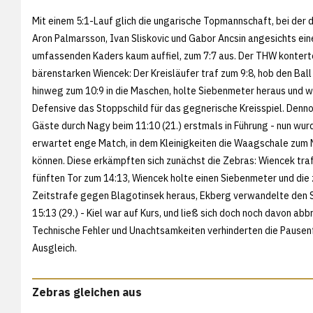
Mit einem 5:1-Lauf glich die ungarische Topmannschaft, bei der 
Aron Palmarsson, Ivan Sliskovic und Gabor Ancsin angesichts ein
umfassenden Kaders kaum auffiel, zum 7:7 aus. Der THW kontert
bärenstarken Wiencek: Der Kreisläufer traf zum 9:8, hob den Ball 
hinweg zum 10:9 in die Maschen, holte Siebenmeter heraus und wa
Defensive das Stoppschild für das gegnerische Kreisspiel. Denn
Gäste durch Nagy beim 11:10 (21.) erstmals in Führung - nun wur
erwartet enge Match, in dem Kleinigkeiten die Waagschale zum 
können. Diese erkämpften sich zunächst die Zebras: Wiencek tra
fünften Tor zum 14:13, Wiencek holte einen Siebenmeter und die
Zeitstrafe gegen Blagotinsek heraus, Ekberg verwandelte den 
15:13 (29.) - Kiel war auf Kurs, und ließ sich doch noch davon abb
Technische Fehler und Unachtsamkeiten verhinderten die Pausenfü
Ausgleich.
Zebras gleichen aus