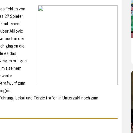
das Fehlen von
es 27 Spieler
e mit einem
über Alilovic
r auch in der
och gingen die
de es das
Neigen bringen
f mit seinem
 zweite
Strafwurf zum
ringen:
hrung, Lekai und Terzic trafen in Unterzahl noch zum