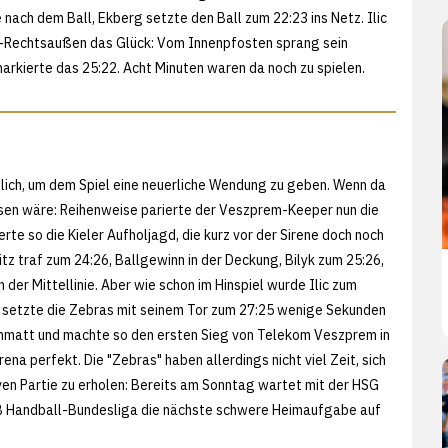
ach dem Ball, Ekberg setzte den Ball zum 22:23 ins Netz. Ilic
-Rechtsaußen das Glück: Vom Innenpfosten sprang sein
markierte das 25:22. Acht Minuten waren da noch zu spielen.
lich, um dem Spiel eine neuerliche Wendung zu geben. Wenn da
sen wäre: Reihenweise parierte der Veszprem-Keeper nun die
rte so die Kieler Aufholjagd, die kurz vor der Sirene doch noch
tz traf zum 24:26, Ballgewinn in der Deckung, Bilyk zum 25:26,
der Mittellinie. Aber wie schon im Hinspiel wurde Ilic zum
r setzte die Zebras mit seinem Tor zum 27:25 wenige Sekunden
hmatt und machte so den ersten Sieg von Telekom Veszprem in
na perfekt. Die "Zebras" haben allerdings nicht viel Zeit, sich
iven Partie zu erholen: Bereits am Sonntag wartet mit der HSG
KB Handball-Bundesliga die nächste schwere Heimaufgabe auf