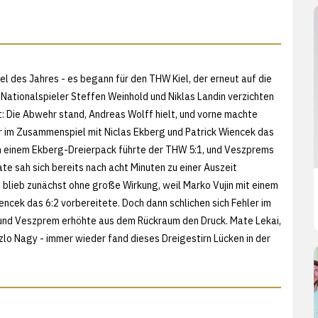
el des Jahres - es begann für den THW Kiel, der erneut auf die
 Nationalspieler Steffen Weinhold und Niklas Landin verzichten
: Die Abwehr stand, Andreas Wolff hielt, und vorne machte
er im Zusammenspiel mit Niclas Ekberg und Patrick Wiencek das
ch einem Ekberg-Dreierpack führte der THW 5:1, und Veszprems
te sah sich bereits nach acht Minuten zu einer Auszeit
blieb zunächst ohne große Wirkung, weil Marko Vujin mit einem
ncek das 6:2 vorbereitete. Doch dann schlichen sich Fehler im
, und Veszprem erhöhte aus dem Rückraum den Druck. Mate Lekai,
zlo Nagy - immer wieder fand dieses Dreigestirn Lücken in der