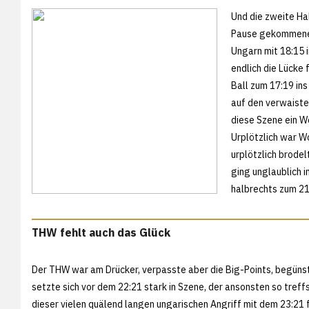
Und die zweite Ha
Pause gekommenen 
Ungarn mit 18:15 i
endlich die Lücke 
Ball zum 17:19 ins
auf den verwaiste
diese Szene ein We
Urplötzlich war Wo
urplötzlich brodel
ging unglaublich i
halbrechts zum 21
THW fehlt auch das Glück
Der THW war am Drücker, verpasste aber die Big-Points, begünsti
setzte sich vor dem 22:21 stark in Szene, der ansonsten so tref
dieser vielen quälend langen ungarischen Angriff mit dem 23:21 