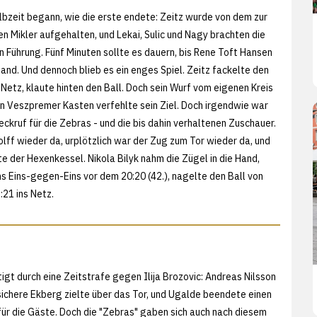
lbzeit begann, wie die erste endete: Zeitz wurde von dem zur
Mikler aufgehalten, und Lekai, Sulic und Nagy brachten die
n Führung. Fünf Minuten sollte es dauern, bis Rene Toft Hansen
fand. Und dennoch blieb es ein enges Spiel. Zeitz fackelte den
 Netz, klaute hinten den Ball. Doch sein Wurf vom eigenen Kreis
n Veszpremer Kasten verfehlte sein Ziel. Doch irgendwie war
ckruf für die Zebras - und die bis dahin verhaltenen Zuschauer.
lff wieder da, urplötzlich war der Zug zum Tor wieder da, und
te der Hexenkessel. Nikola Bilyk nahm die Zügel in die Hand,
ns Eins-gegen-Eins vor dem 20:20 (42.), nagelte den Ball von
:21 ins Netz.
gt durch eine Zeitstrafe gegen Ilija Brozovic: Andreas Nilsson
fsichere Ekberg zielte über das Tor, und Ugalde beendete einen
für die Gäste. Doch die "Zebras" gaben sich auch nach diesem