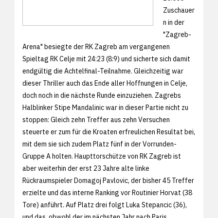
Zuschauer
n in der
"Zagreb-
Arena" besiegte der RK Zagreb am vergangenen
Spieltag RK Celje mit 24:23 (8:9) und sicherte sich damit
endgültig die Achtelfinal-Teilnahme. Gleichzeitig war
dieser Thriller auch das Ende aller Hoffnungen in Celje,
doch noch in die nächste Runde einzuziehen. Zagrebs
Halblinker Stipe Mandalinic war in dieser Partie nicht zu
stoppen: Gleich zehn Treffer aus zehn Versuchen
steuerte er zum für die Kroaten erfreulichen Resultat bei,
mit dem sie sich zudem Platz fünf in der Vorrunden-
Gruppe A holten. Haupttorschütze von RK Zagreb ist
aber weiterhin der erst 23 Jahre alte linke
Rückraumspieler Domagoj Pavlovic, der bisher 45 Treffer
erzielte und das interne Ranking vor Routinier Horvat (38
Tore) anführt. Auf Platz drei folgt Luka Stepancic (36),
und das, obwohl der im nächsten Jahr nach Paris