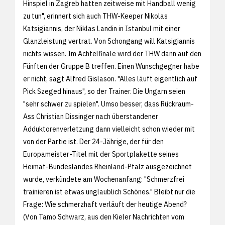
Hinspiel in Zagreb hatten zeitweise mit Handball wenig
zu tun", erinnert sich auch THW-Keeper Nikolas
Katsigiannis, der Niklas Landin in Istanbul mit einer
Glanzleistung vertrat. Von Schongang will Katsigiannis
nichts wissen. Im Achtelfinale wird der THW dann auf den
Fünften der Gruppe B treffen. Einen Wunschgegner habe
er nicht, sagt Alfred Gislason. "Alles läuft eigentlich auf
Pick Szeged hinaus", so der Trainer. Die Ungarn seien
"sehr schwer zu spielen". Umso besser, dass Rückraum-
Ass Christian Dissinger nach überstandener
Adduktorenverletzung dann vielleicht schon wieder mit
von der Partie ist. Der 24-Jährige, der für den
Europameister-Titel mit der Sportplakette seines
Heimat-Bundeslandes Rheinland-Pfalz ausgezeichnet
wurde, verkündete am Wochenanfang: "Schmerzfrei
trainieren ist etwas unglaublich Schönes." Bleibt nur die
Frage: Wie schmerzhaft verläuft der heutige Abend?
(Von Tamo Schwarz, aus den
Kieler Nachrichten vom