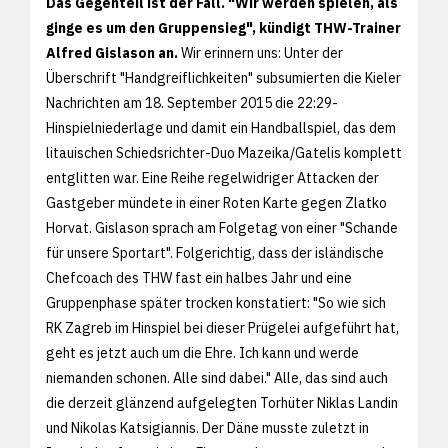
Das Gegenteil ist der Fall. "Wir werden spielen, als
ginge es um den Gruppensieg", kündigt THW-Trainer
Alfred Gislason an.
Wir erinnern uns: Unter der
Überschrift "Handgreiflichkeiten" subsumierten die Kieler
Nachrichten am 18. September 2015 die 22:29-
Hinspielniederlage und damit ein Handballspiel, das dem
litauischen Schiedsrichter-Duo Mazeika/Gatelis komplett
entglitten war. Eine Reihe regelwidriger Attacken der
Gastgeber mündete in einer Roten Karte gegen Zlatko
Horvat. Gislason sprach am Folgetag von einer "Schande
für unsere Sportart". Folgerichtig, dass der isländische
Chefcoach des THW fast ein halbes Jahr und eine
Gruppenphase später trocken konstatiert: "So wie sich
RK Zagreb im Hinspiel bei dieser Prügelei aufgeführt hat,
geht es jetzt auch um die Ehre. Ich kann und werde
niemanden schonen. Alle sind dabei." Alle, das sind auch
die derzeit glänzend aufgelegten Torhüter Niklas Landin
und Nikolas Katsigiannis. Der Däne musste zuletzt in