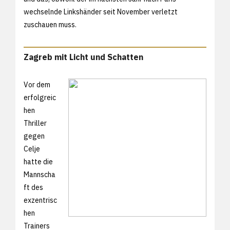
wechselnde Linkshänder seit November verletzt
zuschauen muss.
Zagreb mit Licht und Schatten
Vor dem
erfolgreic
hen
Thriller
gegen
Celje
hatte die
Mannscha
ft des
exzentrisc
hen
Trainers