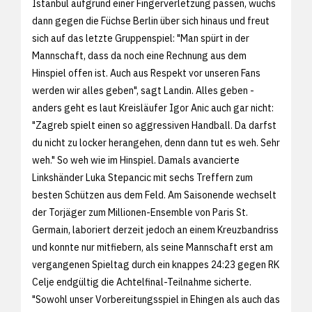
Istanbul aufgrund einer Fingerverletzung passen, wuchs
dann gegen die Füchse Berlin über sich hinaus und freut
sich auf das letzte Gruppenspiel: "Man spürt in der
Mannschaft, dass da noch eine Rechnung aus dem
Hinspiel offen ist. Auch aus Respekt vor unseren Fans
werden wir alles geben", sagt Landin. Alles geben -
anders geht es laut Kreisläufer Igor Anic auch gar nicht:
"Zagreb spielt einen so aggressiven Handball. Da darfst
du nicht zu locker herangehen, denn dann tut es weh. Sehr
weh." So weh wie im Hinspiel. Damals avancierte
Linkshänder Luka Stepancic mit sechs Treffern zum
besten Schützen aus dem Feld. Am Saisonende wechselt
der Torjäger zum Millionen-Ensemble von Paris St.
Germain, laboriert derzeit jedoch an einem Kreuzbandriss
und konnte nur mitfiebern, als seine Mannschaft erst am
vergangenen Spieltag durch ein knappes 24:23 gegen RK
Celje endgültig die Achtelfinal-Teilnahme sicherte.
"Sowohl unser Vorbereitungsspiel in Ehingen als auch das