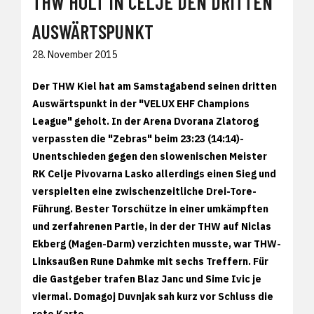
THW HOLT IN CELJE DEN DRITTEN
AUSWÄRTSPUNKT
28. November 2015
Der THW Kiel hat am Samstagabend seinen dritten
Auswärtspunkt in der "VELUX EHF Champions
League" geholt. In der Arena Dvorana Zlatorog
verpassten die "Zebras" beim 23:23 (14:14)-
Unentschieden gegen den slowenischen Meister
RK Celje Pivovarna Lasko allerdings einen Sieg und
verspielten eine zwischenzeitliche Drei-Tore-
Führung. Bester Torschütze in einer umkämpften
und zerfahrenen Partie, in der der THW auf Niclas
Ekberg (Magen-Darm) verzichten musste, war THW-
Linksaußen Rune Dahmke mit sechs Treffern. Für
die Gastgeber trafen Blaz Janc und Sime Ivic je
viermal. Domagoj Duvnjak sah kurz vor Schluss die
rote Karte.