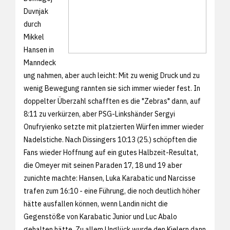
Duvnjak
durch
Mikkel
Hansen in
Manndeck
ung nahmen, aber auch leicht: Mit zu wenig Druck und zu
wenig Bewegung rannten sie sich immer wieder fest. In
doppelter Überzahl schafften es die "Zebras" dann, auf
8:11 zu verkürzen, aber PSG-Linkshänder Sergyi
Onufryienko setzte mit platzierten Würfen immer wieder
Nadelstiche. Nach Dissingers 10:13 (25.) schöpften die
Fans wieder Hoffnung auf ein gutes Halbzeit-Resultat,
die Omeyer mit seinen Paraden 17, 18 und 19 aber
zunichte machte: Hansen, Luka Karabatic und Narcisse
trafen zum 16:10 - eine Führung, die noch deutlich höher
hätte ausfallen können, wenn Landin nicht die
Gegenstöße von Karabatic Junior und Luc Abalo
gehalten hätte. Zu allem Unglück wurde den Kielern dann