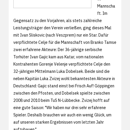
Mannscha
ft. Im
Gegensatz zu den Vorjahren, als stets zahlreiche
Leistungsträger den Verein verließen, ging dieses Mal
mit Ivan Sliskovic (nach Veszprem) nur ein Star. Dafür
verpflichtete Celje für die Mannschaft von Branko Tamse
zwei erfahrene Akteure: Der 36-jährige serbische
Torhüter Ivan Gajic kam aus Katar, vom nationalen
Kontrahenten Gorenje Velenje verpflichtete Celje den
32-jährigen Mittelmann Luka Dobelsek. Beide sind die
neben Kapitän Luka Zvizej wohl bekanntesten Akteure in
Deutschland: Gajic stand einst bei Frisch Auf! Göppingen
zwischen den Pfosten, und Dobelsek spielte zwischen
2008 und 2010 beim TuS N-Lübbecke. Zvizej hofft auf
eine gute Saison: "Wir haben nur drei sehr erfahrene
Spieler. Deshalb brauchen wir auch ein wenig Glück, um
auf unseren starken Ergebnissen vom letzten Jahr
aufzubauen."