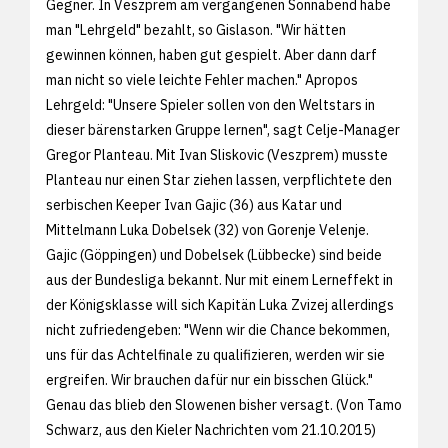
Gegner. In Veszprem am vergangenen Sonnabend habe
man "Lehrgeld" bezahlt, so Gislason. "Wir hätten
gewinnen können, haben gut gespielt. Aber dann darf
man nicht so viele leichte Fehler machen." Apropos
Lehrgeld: "Unsere Spieler sollen von den Weltstars in
dieser bärenstarken Gruppe lernen", sagt Celje-Manager
Gregor Planteau. Mit Ivan Sliskovic (Veszprem) musste
Planteau nur einen Star ziehen lassen, verpflichtete den
serbischen Keeper Ivan Gajic (36) aus Katar und
Mittelmann Luka Dobelsek (32) von Gorenje Velenje.
Gajic (Göppingen) und Dobelsek (Lübbecke) sind beide
aus der Bundesliga bekannt. Nur mit einem Lerneffekt in
der Königsklasse will sich Kapitän Luka Zvizej allerdings
nicht zufriedengeben: "Wenn wir die Chance bekommen,
uns für das Achtelfinale zu qualifizieren, werden wir sie
ergreifen. Wir brauchen dafür nur ein bisschen Glück."
Genau das blieb den Slowenen bisher versagt. (Von Tamo
Schwarz, aus den
Kieler Nachrichten vom 21.10.2015)