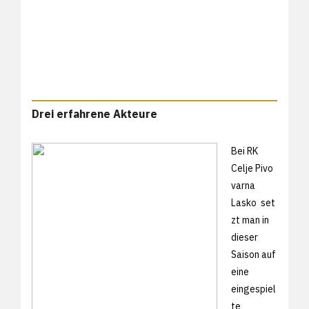
Drei erfahrene Akteure
Bei RK
Celje Pivo
varna
Lasko set
zt man in
dieser
Saison auf
eine
eingespiel
te