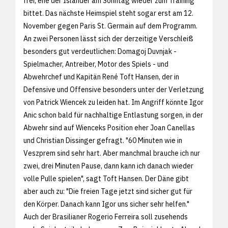
frei, ehe der Isländer am Sonntag wieder zum Training
bittet. Das nächste Heimspiel steht sogar erst am 12.
November gegen Paris St. Germain auf dem Programm.
An zwei Personen lässt sich der derzeitige Verschleiß
besonders gut verdeutlichen: Domagoj Duvnjak -
Spielmacher, Antreiber, Motor des Spiels - und
Abwehrchef und Kapitän René Toft Hansen, der in
Defensive und Offensive besonders unter der Verletzung
von Patrick Wiencek zu leiden hat. Im Angriff könnte Igor
Anic schon bald für nachhaltige Entlastung sorgen, in der
Abwehr sind auf Wienceks Position eher Joan Canellas
und Christian Dissinger gefragt. "60 Minuten wie in
Veszprem sind sehr hart. Aber manchmal brauche ich nur
zwei, drei Minuten Pause, dann kann ich danach wieder
volle Pulle spielen", sagt Toft Hansen. Der Däne gibt
aber auch zu: "Die freien Tage jetzt sind sicher gut für
den Körper. Danach kann Igor uns sicher sehr helfen."
Auch der Brasilianer Rogerio Ferreira soll zusehends