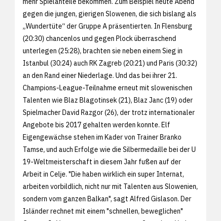
mehr Spielanteile bekommen. Zum Beispiel heute Abend
gegen die jungen, gierigen Slowenen, die sich bislang als
„Wundertüte“ der Gruppe A präsentierten. In Flensburg
(20:30) chancenlos und gegen Plock überraschend
unterlegen (25:28), brachten sie neben einem Sieg in
Istanbul (30:24) auch RK Zagreb (20:21) und Paris (30:32)
an den Rand einer Niederlage. Und das bei ihrer 21.
Champions-League-Teilnahme erneut mit slowenischen
Talenten wie Blaz Blagotinsek (21), Blaz Janc (19) oder
Spielmacher David Razgor (26), der trotz internationaler
Angebote bis 2017 gehalten werden konnte. Elf
Eigengewächse stehen im Kader von Trainer Branko
Tamse, und auch Erfolge wie die Silbermedaille bei der U
19-Weltmeisterschaft in diesem Jahr fußen auf der
Arbeit in Celje. "Die haben wirklich ein super Internat,
arbeiten vorbildlich, nicht nur mit Talenten aus Slowenien,
sondern vom ganzen Balkan", sagt Alfred Gislason. Der
Isländer rechnet mit einem "schnellen, beweglichen"