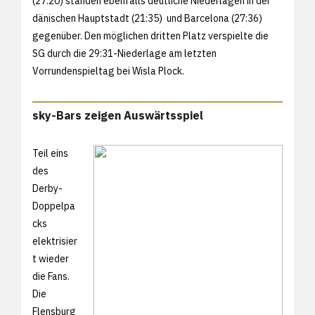
(27:20) standen ebenfalls deutliche Niederlagen in der
dänischen Hauptstadt (21:35) und Barcelona (27:36)
gegenüber. Den möglichen dritten Platz verspielte die
SG durch die 29:31-Niederlage am letzten
Vorrundenspieltag bei Wisla Plock.
sky-Bars zeigen Auswärtsspiel
Teil eins
des
Derby-
Doppelpa
cks
elektrisier
t wieder
die Fans.
Die
Flensburg