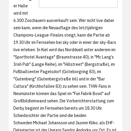
er Halle
wird mit
6.300 Zuschauern ausverkauft sein. Wer nicht live dabei
sein kann, wenn die Neuauflage des letztjährigen
Champions-League-Finales steigt, kann die Partie ab
19.30 Uhr im Fernsehen bei sky oder in einer der sky-Bars
live erleben: In Kiel wird das Nordduell unter anderem im
"Sporthotel Avantage" (Braunstrasse 40), in "Mc Lang’s
Irish Pub" (Lange Reihe), im "Hillstreet" (Bergstraße), im
Fußballcenter Pagelsdorf (Göteborgring 83), im
"Gutenberg" (Gutenbergstraße 66) und in der "Bar
Cultura" (Kirchhofallee 83) zu sehen sein. THW-Fans in
Neumünster können das Spiel im "Fun Fabrik Bowl" auf
Großbildleinwand sehen. Die Vorberichterstattung zum
Derby beginnt im Fernsehen bereits um 18.30 Uhr.
Schiedsrichter der Partie sind die beiden
Schweden Michael Johansson und Jasmin Kliko, als EHF-
Delegierter ist der Ungarn Sandor Andorka vor Ort. Es ist