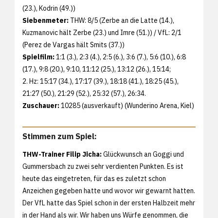
(23.), Kodrin (49.))
Siebenmeter:
THW: 8/5 (Zerbe an die Latte (14.),
Kuzmanovic hält Zerbe (23.) und Imre (51.)) / VfL: 2/1
(Perez de Vargas hält Smits (37.))
Spielfilm:
1:1 (3.), 2:3 (4.), 2:5 (6.), 3:6 (7.), 5:6 (10.), 6:8
(17.), 9:8 (20.), 9:10, 11:12 (25.), 13:12 (26.), 15:14;
2. Hz: 15:17 (34.), 17:17 (39.), 18:18 (41.), 18:25 (45.),
21:27 (50.), 21:29 (52.), 25:32 (57.), 26:34.
Zuschauer:
10285 (ausverkauft) (Wunderino Arena, Kiel)
Stimmen zum Spiel:
THW-Trainer Filip Jicha:
Glückwunsch an Goggi und
Gummersbach zu zwei sehr verdienten Punkten. Es ist
heute das eingetreten, für das es zuletzt schon
Anzeichen gegeben hatte und wovor wir gewarnt hatten.
Der VfL hatte das Spiel schon in der ersten Halbzeit mehr
in der Hand als wir. Wir haben uns Würfe genommen, die