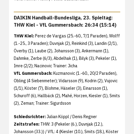
DAIKIN Handball-Bundesliga, 23. Spieltag:
THW Kiel - VfL Gummersbach: 26:34 (15:14)
THW Kiel:
Perez de Vargas (25.-60., 7/1 Paraden), Wolff
(1.-25., 3 Paraden); Duvnjak (2), Reinkind (3), Landin (2/1),
Överby (1), Laube (2), Johansson (3), Ankermann (1),
Dahmke, Zerbe (6/3), Abdelhak (1), Bilyk (3), Pekeler (1),
Imre (2/2); Nacinovic Trainer: Jicha
VfL Gummersbach:
Kuzmanovic (1.-60., 20/2 Paraden),
Obling (4 Siebenmeter); Vidarsson (9), Kodrin (2), Vujovic
(1/1), Köster (7), Blohme, Häseler (3), Einarsson (1),
Schuroff (6), Hallbäck (2), Mahé, Horzen, Kiesler (1), Smits
(2), Zeman; Trainer: Sigurdsson
Schiedsrichter:
Julian Köppl / Denis Regner
Zeitstrafen:
THW: 3 (Pekeler (6.), Duvnjak (12.),
Johansson (33.)) / VfL: 4 (Kiesler (10.), Smits (18.), Köster