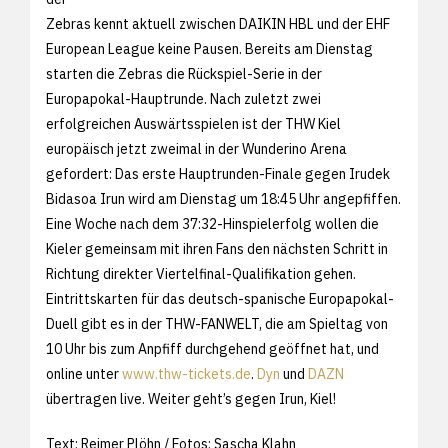
Zebras kennt aktuell zwischen DAIKIN HBL und der EHF
European League keine Pausen. Bereits am Dienstag
starten die Zebras die Rückspiel-Serie in der
Europapokal-Hauptrunde. Nach zuletzt zwei
erfolgreichen Auswärtsspielen ist der THW Kiel
europäisch jetzt zweimal in der Wunderino Arena
gefordert: Das erste Hauptrunden-Finale gegen Irudek
Bidasoa Irun wird am Dienstag um 18:45 Uhr angepfiffen.
Eine Woche nach dem 37:32-Hinspielerfolg wollen die
Kieler gemeinsam mit ihren Fans den nächsten Schritt in
Richtung direkter Viertelfinal-Qualifikation gehen.
Eintrittskarten für das deutsch-spanische Europapokal-
Duell gibt es in der THW-FANWELT, die am Spieltag von
10 Uhr bis zum Anpfiff durchgehend geöffnet hat, und
online unter
www.thw-tickets.de
.
Dyn
und
DAZN
übertragen live. Weiter geht’s gegen Irun, Kiel!
Text: Reimer Plöhn / Fotos: Sascha Klahn