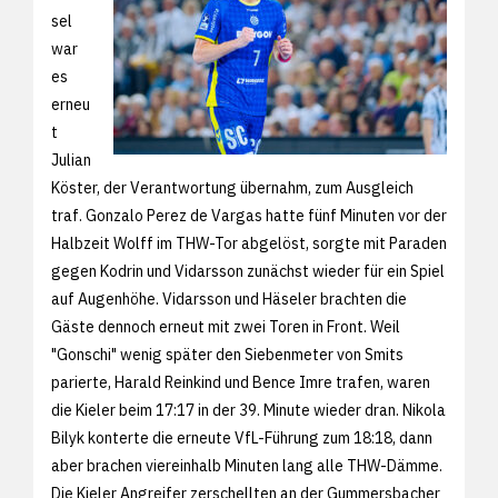
sel
war
es
erneu
t
Julian
Köster, der Verantwortung übernahm, zum Ausgleich
traf. Gonzalo Perez de Vargas hatte fünf Minuten vor der
Halbzeit Wolff im THW-Tor abgelöst, sorgte mit Paraden
gegen Kodrin und Vidarsson zunächst wieder für ein Spiel
auf Augenhöhe. Vidarsson und Häseler brachten die
Gäste dennoch erneut mit zwei Toren in Front. Weil
"Gonschi" wenig später den Siebenmeter von Smits
parierte, Harald Reinkind und Bence Imre trafen, waren
die Kieler beim 17:17 in der 39. Minute wieder dran. Nikola
Bilyk konterte die erneute VfL-Führung zum 18:18, dann
aber brachen viereinhalb Minuten lang alle THW-Dämme.
Die Kieler Angreifer zerschellten an der Gummersbacher