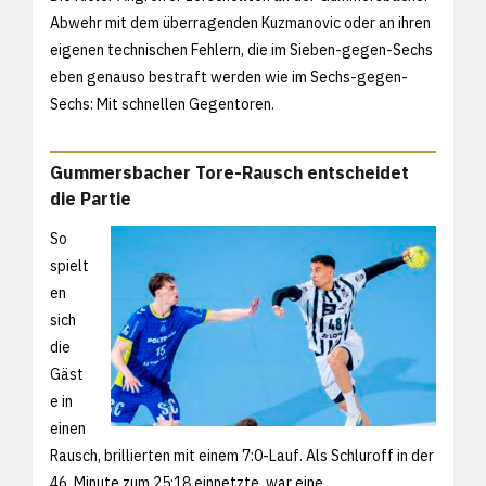
Abwehr mit dem überragenden Kuzmanovic oder an ihren
eigenen technischen Fehlern, die im Sieben-gegen-Sechs
eben genauso bestraft werden wie im Sechs-gegen-
Sechs: Mit schnellen Gegentoren.
Gummersbacher Tore-Rausch entscheidet
die Partie
So
spielt
en
sich
die
Gäst
e in
einen
Rausch, brillierten mit einem 7:0-Lauf. Als Schluroff in der
46. Minute zum 25:18 einnetzte, war eine