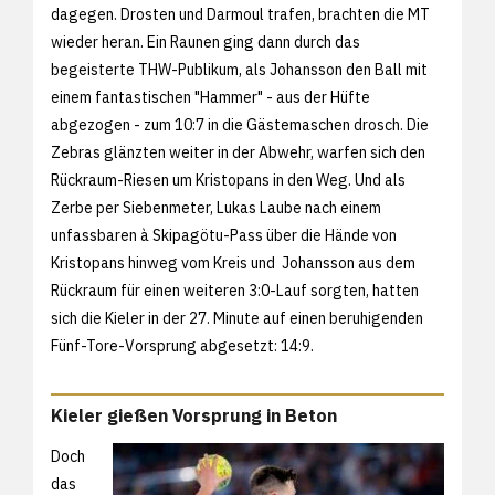
dagegen. Drosten und Darmoul trafen, brachten die MT
wieder heran. Ein Raunen ging dann durch das
begeisterte THW-Publikum, als Johansson den Ball mit
einem fantastischen "Hammer" - aus der Hüfte
abgezogen - zum 10:7 in die Gästemaschen drosch. Die
Zebras glänzten weiter in der Abwehr, warfen sich den
Rückraum-Riesen um Kristopans in den Weg. Und als
Zerbe per Siebenmeter, Lukas Laube nach einem
unfassbaren à Skipagötu-Pass über die Hände von
Kristopans hinweg vom Kreis und Johansson aus dem
Rückraum für einen weiteren 3:0-Lauf sorgten, hatten
sich die Kieler in der 27. Minute auf einen beruhigenden
Fünf-Tore-Vorsprung abgesetzt: 14:9.
Kieler gießen Vorsprung in Beton
Doch
das