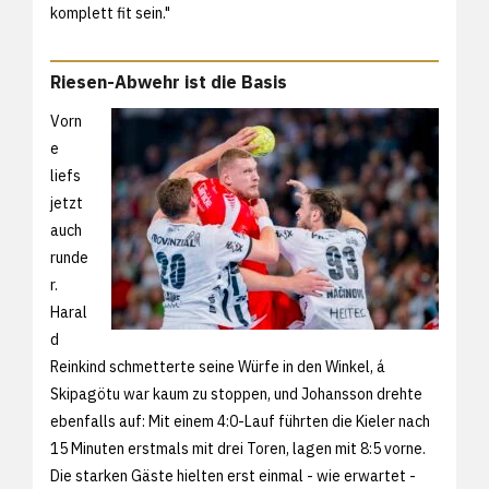
komplett fit sein."
Riesen-Abwehr ist die Basis
Vorn
e
liefs
jetzt
auch
runde
r.
Haral
d
Reinkind schmetterte seine Würfe in den Winkel, á
Skipagötu war kaum zu stoppen, und Johansson drehte
ebenfalls auf: Mit einem 4:0-Lauf führten die Kieler nach
15 Minuten erstmals mit drei Toren, lagen mit 8:5 vorne.
Die starken Gäste hielten erst einmal - wie erwartet -