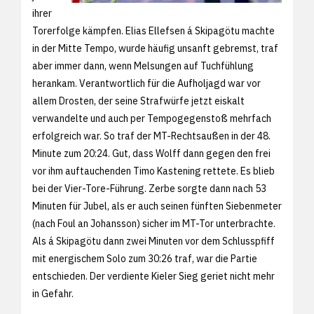
ihrer
Torerfolge kämpfen. Elias Ellefsen á Skipagötu machte
in der Mitte Tempo, wurde häufig unsanft gebremst, traf
aber immer dann, wenn Melsungen auf Tuchfühlung
herankam. Verantwortlich für die Aufholjagd war vor
allem Drosten, der seine Strafwürfe jetzt eiskalt
verwandelte und auch per Tempogegenstoß mehrfach
erfolgreich war. So traf der MT-Rechtsaußen in der 48.
Minute zum 20:24. Gut, dass Wolff dann gegen den frei
vor ihm auftauchenden Timo Kastening rettete. Es blieb
bei der Vier-Tore-Führung. Zerbe sorgte dann nach 53
Minuten für Jubel, als er auch seinen fünften Siebenmeter
(nach Foul an Johansson) sicher im MT-Tor unterbrachte.
Als á Skipagötu dann zwei Minuten vor dem Schlusspfiff
mit energischem Solo zum 30:26 traf, war die Partie
entschieden. Der verdiente Kieler Sieg geriet nicht mehr
in Gefahr.