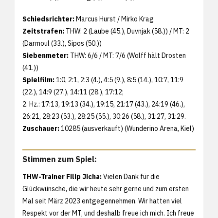
Schiedsrichter:
Marcus Hurst / Mirko Krag
Zeitstrafen:
THW: 2 (Laube (45.), Duvnjak (58.)) / MT: 2
(Darmoul (33.), Sipos (50.))
Siebenmeter:
THW: 6/6 / MT: 7/6 (Wolff hält Drosten
(41.))
Spielfilm:
1:0, 2:1, 2:3 (4.), 4:5 (9.), 8:5 (14.), 10:7, 11:9
(22.), 14:9 (27.), 14:11 (28.), 17:12;
2. Hz.: 17:13, 19:13 (34.), 19:15, 21:17 (43.), 24:19 (46.),
26:21, 28:23 (53.), 28:25 (55.), 30:26 (58.), 31:27, 31:29.
Zuschauer:
10285 (ausverkauft) (Wunderino Arena, Kiel)
Stimmen zum Spiel:
THW-Trainer Filip Jicha:
Vielen Dank für die
Glückwünsche, die wir heute sehr gerne und zum ersten
Mal seit März 2023 entgegennehmen. Wir hatten viel
Respekt vor der MT, und deshalb freue ich mich. Ich freue