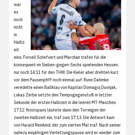
war
es
noch
nicht
in
Halbz
eit
eins: Forsell Schefvert und Marchan trafen für die
konsequent im Sieben-gegen-Sechs spielenden Hessen,
nur noch 14:11 für den THW. Die Kieler aber drehten kurz
vor dem Pausenpfiff noch einmal auf: Rune Dahmke
veredelte einen Ballklau von Kapitän Domagoj Duvnjak,
Lukas Zerbe setzte den Tempogegenstoß in letzter
Sekunde der ersten Halbzeit in die leeren MT-Maschen.
17:12. Kristopans läutete dann den Torreigen der
zweiten Halbzeit ein, traf zum 17:13. Die Antwort kam
von Harald Reinkind, der zum vierten Mal traf. Nach seiner
nahezu einjährigen Verletzungspause wird er wieder zum