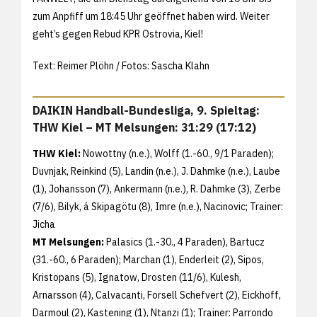
zum Anpfiff um 18:45 Uhr geöffnet haben wird. Weiter
geht’s gegen Rebud KPR Ostrovia, Kiel!
Text: Reimer Plöhn / Fotos: Sascha Klahn
DAIKIN Handball-Bundesliga, 9. Spieltag:
THW Kiel – MT Melsungen: 31:29 (17:12)
THW Kiel:
Nowottny (n.e.), Wolff (1.-60., 9/1 Paraden);
Duvnjak, Reinkind (5), Landin (n.e.), J. Dahmke (n.e.), Laube
(1), Johansson (7), Ankermann (n.e.), R. Dahmke (3), Zerbe
(7/6), Bilyk, á Skipagötu (8), Imre (n.e.), Nacinovic; Trainer:
Jicha
MT Melsungen:
Palasics (1.-30., 4 Paraden), Bartucz
(31.-60., 6 Paraden); Marchan (1), Enderleit (2), Sipos,
Kristopans (5), Ignatow, Drosten (11/6), Kulesh,
Arnarsson (4), Calvacanti, Forsell Schefvert (2), Eickhoff,
Darmoul (2), Kastening (1), Ntanzi (1); Trainer: Parrondo