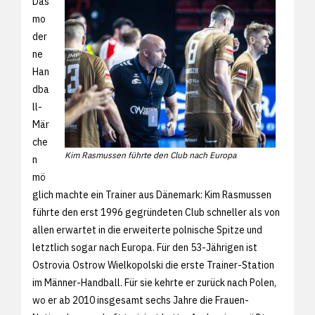
Das
mo
der
ne
Han
dba
ll-
Mär
che
Kim Rasmussen führte den Club nach Europa
n
mö
glich machte ein Trainer aus Dänemark: Kim Rasmussen
führte den erst 1996 gegründeten Club schneller als von
allen erwartet in die erweiterte polnische Spitze und
letztlich sogar nach Europa. Für den 53-Jährigen ist
Ostrovia Ostrow Wielkopolski die erste Trainer-Station
im Männer-Handball. Für sie kehrte er zurück nach Polen,
wo er ab 2010 insgesamt sechs Jahre die Frauen-