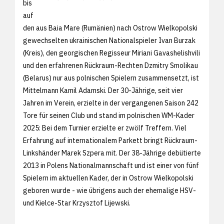
bis
auf
den aus Baia Mare (Rumänien) nach Ostrow Wielkopolski
gewechselten ukrainischen Nationalspieler Ivan Burzak
(Kreis), den georgischen Regisseur Miriani Gavashelishvili
und den erfahrenen Rückraum-Rechten Dzmitry Smolikau
(Belarus) nur aus polnischen Spielern zusammensetzt, ist
Mittelmann Kamil Adamski. Der 30-Jährige, seit vier
Jahren im Verein, erzielte in der vergangenen Saison 242
Tore für seinen Club und stand im polnischen WM-Kader
2025: Bei dem Turnier erzielte er zwölf Treffern. Viel
Erfahrung auf internationalem Parkett bringt Rückraum-
Linkshänder Marek Szpera mit. Der 38-Jährige debütierte
2013 in Polens Nationalmannschaft und ist einer von fünf
Spielern im aktuellen Kader, der in Ostrow Wielkopolski
geboren wurde - wie übrigens auch der ehemalige HSV-
und Kielce-Star Krzysztof Lijewski.