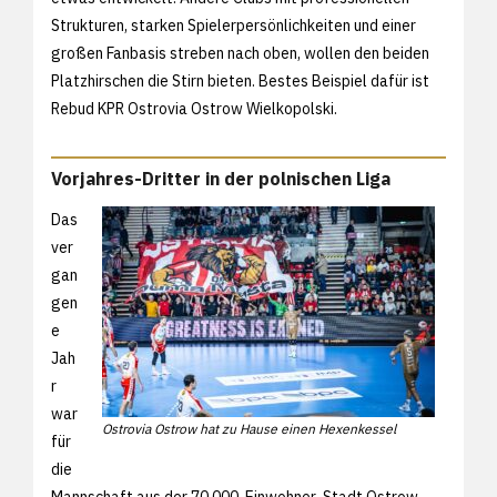
Strukturen, starken Spielerpersönlichkeiten und einer
großen Fanbasis streben nach oben, wollen den beiden
Platzhirschen die Stirn bieten. Bestes Beispiel dafür ist
Rebud KPR Ostrovia Ostrow Wielkopolski.
Vorjahres-Dritter in der polnischen Liga
Das
ver
gan
gen
e
Jah
r
war
Ostrovia Ostrow hat zu Hause einen Hexenkessel
für
die