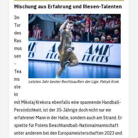
Mischung aus Erfahrung und Riesen-Talenten
Im
Tor
des
Ras
mus
sen
-
Tea
ms
Letztes Jahr bester Rechtsaußen der Liga: Patryk Krok
ste
ht
mit Mikolaj Krekora ebenfalls eine spannende Handball-
Persönlichkeit, ist der 35-Jährige doch nicht nur ein
erfahrener Mann in der Halle, sondern auch am Strand. Er
spielte für Polens Beachhandball-Nationalmannschaft
unter anderem bei den Europameisterschaften 2023 und