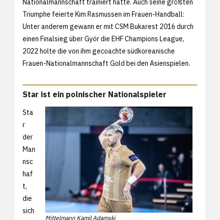
Nationalmannschaft trainiert hatte. Auch seine größten
Triumphe feierte Kim Rasmussen im Frauen-Handball:
Unter anderem gewann er mit CSM Bukarest 2016 durch
einen Finalsieg über Györ die EHF Champions League,
2022 holte die von ihm gecoachte südkoreanische
Frauen-Nationalmannschaft Gold bei den Asienspielen.
Star ist ein polnischer Nationalspieler
Sta
r
der
Man
nsc
haf
t,
die
sich
Mittelmann Kamil Adamski