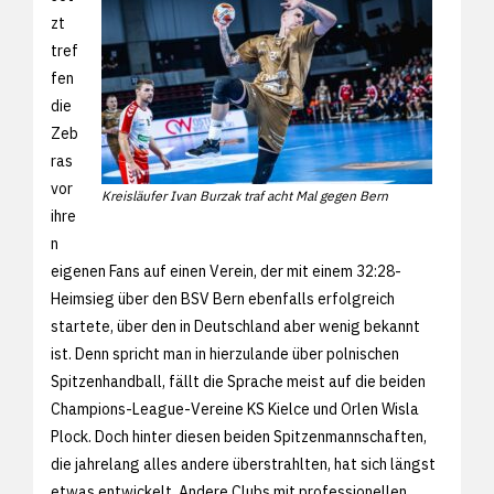
zt
tref
fen
die
Zeb
ras
vor
Kreisläufer Ivan Burzak traf acht Mal gegen Bern
ihre
n
eigenen Fans auf einen Verein, der mit einem 32:28-
Heimsieg über den BSV Bern ebenfalls erfolgreich
startete, über den in Deutschland aber wenig bekannt
ist. Denn spricht man in hierzulande über polnischen
Spitzenhandball, fällt die Sprache meist auf die beiden
Champions-League-Vereine KS Kielce und Orlen Wisla
Plock. Doch hinter diesen beiden Spitzenmannschaften,
die jahrelang alles andere überstrahlten, hat sich längst
etwas entwickelt. Andere Clubs mit professionellen