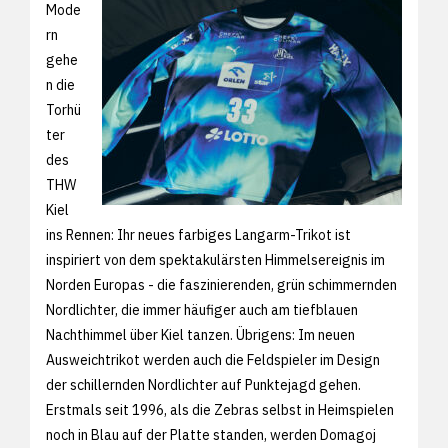
Mode
rn
gehe
n die
Torhü
ter
des
THW
Kiel
ins Rennen: Ihr neues farbiges Langarm-Trikot ist
inspiriert von dem spektakulärsten Himmelsereignis im
Norden Europas - die faszinierenden, grün schimmernden
Nordlichter, die immer häufiger auch am tiefblauen
Nachthimmel über Kiel tanzen. Übrigens: Im neuen
Ausweichtrikot werden auch die Feldspieler im Design
der schillernden Nordlichter auf Punktejagd gehen.
Erstmals seit 1996, als die Zebras selbst in Heimspielen
noch in Blau auf der Platte standen, werden Domagoj