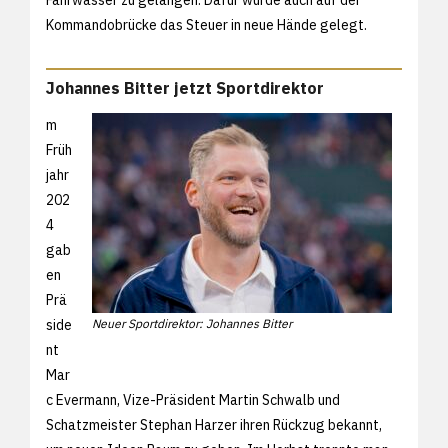
Fahrwasser zu gelangen. Dafür wurde auch auf der
Kommandobrücke das Steuer in neue Hände gelegt.
Johannes Bitter jetzt Sportdirektor
m
Früh
jahr
202
4
gab
en
Prä
side
Neuer Sportdirektor: Johannes Bitter
nt
Mar
c Evermann, Vize-Präsident Martin Schwalb und
Schatzmeister Stephan Harzer ihren Rückzug bekannt,