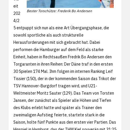
eit
Bester Torschütze: Frederik Bo Andersen
202
4/2
5 entpuppt sich nun als eine Art Übergangsphase, die
sowohl sportliche als auch strukturelle
Herausforderungen mit sich gebracht hat. Dabei
performen die Hamburger auf dem Feld als starke
Einheit, haben in Rechtsaußen Fredrik Bo Andersen den
Torgaranten in ihren Reihen: Der Däne traf in den ersten
30 Spielen 174 Mal. Ihm folgen im internen Ranking Leif
Tissier (150), der in der kommenden Saison das Trikot der
TSV Hannover-Burgdorf tragen wird, und U21-
Weltmeister Moritz Sauter (129). Das Team von Torsten
Jansen, der zunächst als Spieler alle Höhen und Tiefen
des Klubs erlebt hatte und später als Trainer den
zweimaligen Aufstieg feierte, startete stark in die
Saison, holte fünf Punkte aus den ersten vier Partien. Das
Hinspiel in Hamburg, das der THW Kiel souverän mit 31:25