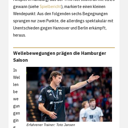
gewann (siehe
Spielbericht
), markierte einen kleinen
Wendepunkt: Aus den folgenden sechs Begegnungen
sprangen nur zwei Punkte, die allerdings spektakulär mit
Unentschieden gegen Hannover und Berlin erkämpft,
heraus.
Wellebewegungen prägen die Hamburger
Saison
In
Wel
len
be
we
gun
gen
gin
Erfahrener Trainer: Toto Jansen
g