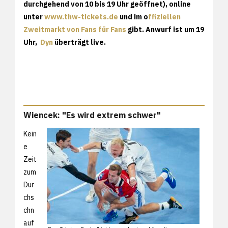
durchgehend von 10 bis 19 Uhr geöffnet), online
unter
www.thw-tickets.de
und im o
ffiziellen
Zweitmarkt von Fans für Fans
gibt. Anwurf ist um 19
Uhr,
Dyn
überträgt live.
Wiencek: "Es wird extrem schwer"
Kein
e
Zeit
zum
Dur
chs
chn
auf