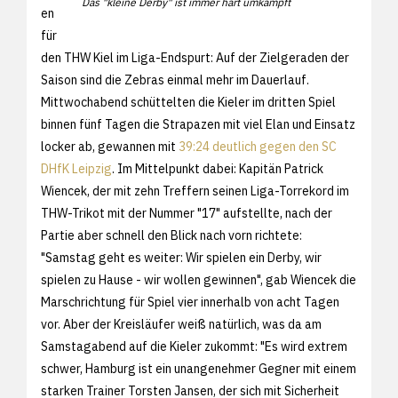
Das "kleine Derby" ist immer hart umkämpft
en
für
den THW Kiel im Liga-Endspurt: Auf der Zielgeraden der
Saison sind die Zebras einmal mehr im Dauerlauf.
Mittwochabend schüttelten die Kieler im dritten Spiel
binnen fünf Tagen die Strapazen mit viel Elan und Einsatz
locker ab, gewannen mit
39:24 deutlich gegen den SC
DHfK Leipzig
. Im Mittelpunkt dabei: Kapitän Patrick
Wiencek, der mit zehn Treffern seinen Liga-Torrekord im
THW-Trikot mit der Nummer "17" aufstellte, nach der
Partie aber schnell den Blick nach vorn richtete:
"Samstag geht es weiter: Wir spielen ein Derby, wir
spielen zu Hause - wir wollen gewinnen", gab Wiencek die
Marschrichtung für Spiel vier innerhalb von acht Tagen
vor. Aber der Kreisläufer weiß natürlich, was da am
Samstagabend auf die Kieler zukommt: "Es wird extrem
schwer, Hamburg ist ein unangenehmer Gegner mit einem
starken Trainer Torsten Jansen, der sich mit Sicherheit