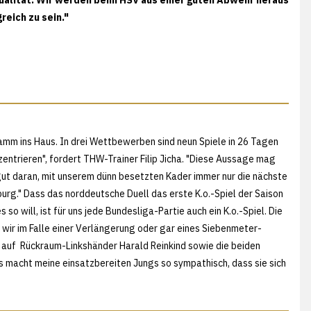
eich zu sein."
m ins Haus. In drei Wettbewerben sind neun Spiele in 26 Tagen
zentrieren", fordert THW-Trainer Filip Jicha. "Diese Aussage mag
un gut daran, mit unserem dünn besetzten Kader immer nur die nächste
rg." Dass das norddeutsche Duell das erste K.o.-Spiel der Saison
so will, ist für uns jede Bundesliga-Partie auch ein K.o.-Spiel. Die
wie wir im Falle einer Verlängerung oder gar eines Siebenmeter-
 auf Rückraum-Linkshänder Harald Reinkind sowie die beiden
"Es macht meine einsatzbereiten Jungs so sympathisch, dass sie sich