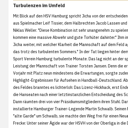
Turbulenzen im Umfeld
Mit Blick auf den HSV Hamburg spricht Jicha von der entscheide
aus Spielmacher Leif Tissier, dem Halbrechten Jacob Lassen und 
Niklas Weller. "Diese Kombination ist sehr unangenehm zu spiele
kommen eine massive Abwehr und gute Torhüter dahinter." Ihm i
Jicha weiter, mit welcher Klarheit die Mannschaft auf dem Feld a
das trotz des turbulenten Sommers." In der Tat liegen hinter de
Sport Verein Hamburg turbulente Monate. Das lag nicht an der s
Leistung der Mannschaft von Trainer Torsten Jansen. Denn die er
Vorjahr mit Platz neun mindestens die Erwartungen, sorgte zude
Highlight-Ergebnissen für Aufsehen in Handball-Deutschland. Ab
des Feldes branntes es lichterloh: Das Lizenz-Hickhack, erst End
die Hanseaten nach einer letztinstanzlichen Entscheidung des Sc
Dann räumten drei von vier Präsidiumsmitgliedern ihren Stuhl. D
installierte Hamburger Trainer-Legende Martin Schwalb. Seinen 
"alte Garde" um Schwalb, sie machte den Weg frei für einen Neu
Frecke: Unter seiner Ägide war der HSVH von der Oberliga in die