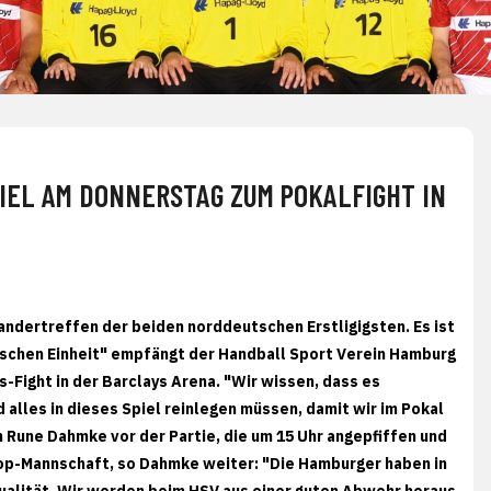
KIEL AM DONNERSTAG ZUM POKALFIGHT IN
andertreffen der beiden norddeutschen Erstligigsten. Es ist
utschen Einheit" empfängt der Handball Sport Verein Hamburg
Fight in der Barclays Arena. "Wir wissen, dass es
alles in dieses Spiel reinlegen müssen, damit wir im Pokal
 Rune Dahmke vor der Partie, die um 15 Uhr angepfiffen und
Top-Mannschaft, so Dahmke weiter: "Die Hamburger haben in
Qualität. Wir werden beim HSV aus einer guten Abwehr heraus