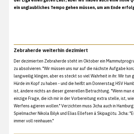
ein unglaubliches Tempo gehen müssen, um am Ende erfolgr
Zebraherde weiterhin dezimiert
Der dezimierten Zebraherde steht im Oktober ein Mammutprogram
zu absolvieren. "Wir müssen uns nur auf die nächste Aufgabe kon
langweilig klingen, aber es steckt so viel Wahrheit in ihr. Wir t
Hürde im Kopf zu haben - und die heißt am Donnerstag HSV Hambu
ist, ändere nichts an dieser generellen Betrachtung. "Wenn man es 
einzige Frage, die ich mir in der Vorbereitung extra stelle, ist, 
Werfens agieren wollen." Verzichten muss Jicha auch in Hamburg
Spielmacher Nikola Bilyk und Elias Ellefsen á Skipagötu. Jicha: 
immer voll reinhauen."