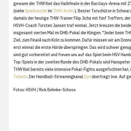
gewann der THW Kiel das Halbfinale in der Barclays-Arena mit 2
(siehe
Spielbericht
im
THW-Archiv
). Bester Torschütze in Schwa
damals der heutige THW-Trainer Filip Jicha mit fünf Treffern, de
HSVH-Coach Torsten Jansen traf einmal. Jetzt kreuzen die bei
insgesamt vierten Mal im DHB-Pokal die Klingen. "Jeder beim TH
Ziel, zum Final4 nach Köln zu kommen. Dafür müssen wir am Donn
erst einmal die erste Hürde überspringen. Das wird schwer genug
sind gut vorbereitet und freuen uns auf das Spiel beim HSV Ha
Top-Spiels in der zweiten Runde des DHB-Pokals sind Hanspeter B
THW Kiel bereits viele intensive Pokal-Fights ausgefochten hat, 
Tickets
. Der Handball-Streamingkanal
Dyn
überträgt live. Auf ge
Fotos: HSVH / Rick Behnke-Schoos