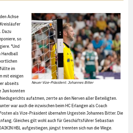
nden Achse
Kreisläufer
n. Dazu
mponiere, so
giere. "Und
m Handball
portlichen
füllte im
m mit einigen
Neuer Vize-Präsident: Johannes Bitter
er abseits
e Juni konnten
hiedsgerichts aufatmen, zerrte an den Nerven aller Beteiligten.
arunter war auch die inzwischen beim HC Erlangen als Coach
Posten als Vize-Präsident übernahm Urgestein Johannes Bitter. Die
anfang. Gleiches gilt wohl auch für Geschäftsführer Sebastian
 DAIKIN HBL aufgestiegen, jüngst trennten sich nun die Wege.