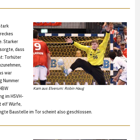
stark
Freckes
. Starker
 sorgte, dass
t: Torhüter
inzunehmen,
as war
ang Nummer
 HBW
Kam aus Elverum: Robin Haug
lung im HSVH-
 elf Würfe,
gte Baustelle im Tor scheint also geschlossen.