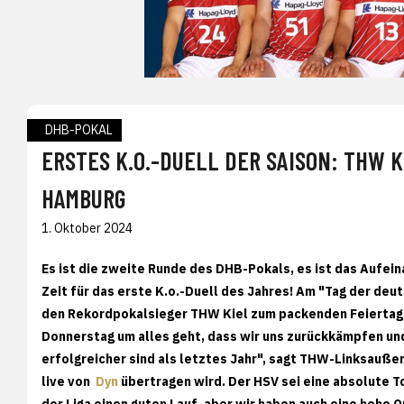
DHB-POKAL
ERSTES K.O.-DUELL DER SAISON: THW 
HAMBURG
1. Oktober 2024
Es ist die zweite Runde des DHB-Pokals, es ist das Aufein
Zeit für das erste K.o.-Duell des Jahres! Am "Tag der de
den Rekordpokalsieger THW Kiel zum packenden Feiertags-
Donnerstag um alles geht, dass wir uns zurückkämpfen und 
erfolgreicher sind als letztes Jahr", sagt THW-Linksaußen
live von
Dyn
übertragen wird. Der HSV sei eine absolute 
der Liga einen guten Lauf, aber wir haben auch eine hohe 