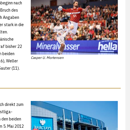
nbeginn nach
 Bruch des
ch Angaben
r stark in die
lten.
dänische
af bisher 22
n beiden
Casper U. Mortensen
16), Weller
auter (11).
ch direkt zum
stliga-
n den beiden
m 5. Mai 2012