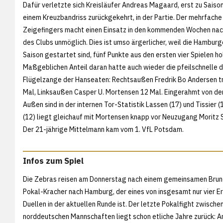
Dafür verletzte sich Kreisläufer Andreas Magaard, erst zu Saiso
einem Kreuzbandriss zurückgekehrt, in der Partie. Der mehrfache
Zeigefingers macht einen Einsatz in den kommenden Wochen na
des Clubs unmöglich. Dies ist umso ärgerlicher, weil die Hamburge
Saison gestartet sind, fünf Punkte aus den ersten vier Spielen ho
Maßgeblichen Anteil daran hatte auch wieder die pfeilschnelle 
Flügelzange der Hanseaten: Rechtsaußen Fredrik Bo Andersen tr
Mal, Linksaußen Casper U. Mortensen 12 Mal. Eingerahmt von de
Außen sind in der internen Tor-Statistik Lassen (17) und Tissier (
(12) liegt gleichauf mit Mortensen knapp vor Neuzugang Moritz S
Der 21-jährige Mittelmann kam vom 1. VfL Potsdam.
Infos zum Spiel
Die Zebras reisen am Donnerstag nach einem gemeinsamen Brun
Pokal-Kracher nach Hamburg, der eines von insgesamt nur vier Er
Duellen in der aktuellen Runde ist. Der letzte Pokalfight zwische
norddeutschen Mannschaften liegt schon etliche Jahre zurück: A