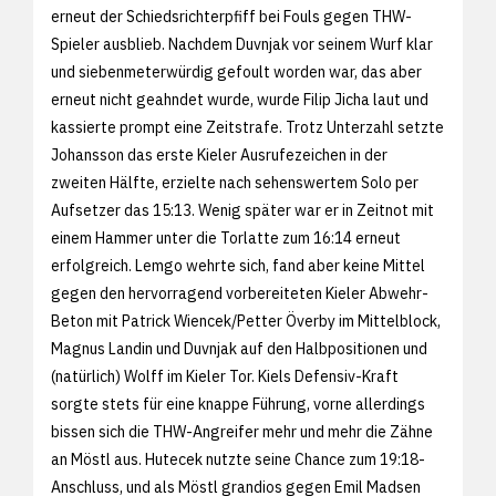
erneut der Schiedsrichterpfiff bei Fouls gegen THW-
Spieler ausblieb. Nachdem Duvnjak vor seinem Wurf klar
und siebenmeterwürdig gefoult worden war, das aber
erneut nicht geahndet wurde, wurde Filip Jicha laut und
kassierte prompt eine Zeitstrafe. Trotz Unterzahl setzte
Johansson das erste Kieler Ausrufezeichen in der
zweiten Hälfte, erzielte nach sehenswertem Solo per
Aufsetzer das 15:13. Wenig später war er in Zeitnot mit
einem Hammer unter die Torlatte zum 16:14 erneut
erfolgreich. Lemgo wehrte sich, fand aber keine Mittel
gegen den hervorragend vorbereiteten Kieler Abwehr-
Beton mit Patrick Wiencek/Petter Överby im Mittelblock,
Magnus Landin und Duvnjak auf den Halbpositionen und
(natürlich) Wolff im Kieler Tor. Kiels Defensiv-Kraft
sorgte stets für eine knappe Führung, vorne allerdings
bissen sich die THW-Angreifer mehr und mehr die Zähne
an Möstl aus. Hutecek nutzte seine Chance zum 19:18-
Anschluss, und als Möstl grandios gegen Emil Madsen