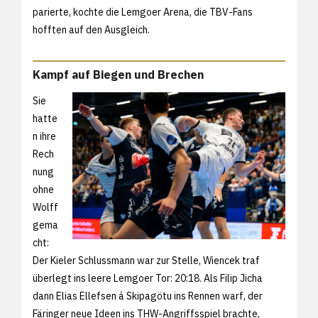
parierte, kochte die Lemgoer Arena, die TBV-Fans
hofften auf den Ausgleich.
Kampf auf Biegen und Brechen
Sie
hatte
n ihre
Rech
nung
ohne
Wolff
gema
cht:
Der Kieler Schlussmann war zur Stelle, Wiencek traf
überlegt ins leere Lemgoer Tor: 20:18. Als Filip Jicha
dann Elias Ellefsen á Skipagötu ins Rennen warf, der
Färinger neue Ideen ins THW-Angriffsspiel brachte,