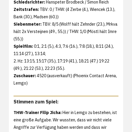
Schiedsrichter:
Hanspeter Brodbeck / Simon Reich
Zeitstrafen:
TBV: 0 / THW: (4 Zerbe (4.), Wiencek (13.),
Bank (30.), Madsen (60.))
Siebenmeter:
TBV: 8/5 (Wolff hält Zehnder (23.), Mrkva
hält 2x Versteijnen (49., 55.)) / THW: 1/0 (Möstl hält Imre
(55.))
Spielfilm:
0:1, 2:1 (5.), 4:3, 7:6 (16.), 7:8 (18.), 8:11 (24.),
11:14 (27.), 13:14;
2. Hz: 13:15, 15:17 (35.), 17:19 (41.), 18:21 (47.) 19:22
(49.), 21:22 (53.), 22:23 (55.).
Zuschauer:
4520 (ausverkauft) (Phoenix Contact Arena,
Lemgo)
Stimmen zum Spiel:
THW-Trainer Filip Jicha:
Hier in Lemgo zu bestehen, ist
eine große Aufgabe. Wir wussten, dass wir nicht viele
Angriffe zur Verfügung haben werden und dass wir