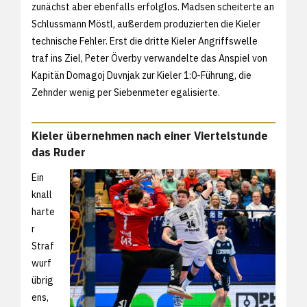
zunächst aber ebenfalls erfolglos. Madsen scheiterte an
Schlussmann Möstl, außerdem produzierten die Kieler
technische Fehler. Erst die dritte Kieler Angriffswelle
traf ins Ziel, Peter Överby verwandelte das Anspiel von
Kapitän Domagoj Duvnjak zur Kieler 1:0-Führung, die
Zehnder wenig per Siebenmeter egalisierte.
Kieler übernehmen nach einer Viertelstunde
das Ruder
Ein
knall
harte
r
Straf
wurf
übrig
ens,