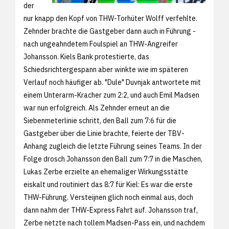
der
nur knapp den Kopf von THW-Torhüter Wolff verfehlte.
Zehnder brachte die Gastgeber dann auch in Führung -
nach ungeahndetem Foulspiel an THW-Angreifer
Johansson. Kiels Bank protestierte, das
Schiedsrichtergespann aber winkte wie im späteren
Verlauf noch häufiger ab. "Dule" Duvnjak antwortete mit
einem Unterarm-Kracher zum 2:2, und auch Emil Madsen
war nun erfolgreich. Als Zehnder erneut an die
Siebenmeterlinie schritt, den Ball zum 7:6 für die
Gastgeber über die Linie brachte, feierte der TBV-
Anhang zugleich die letzte Führung seines Teams. In der
Folge drosch Johansson den Ball zum 7:7 in die Maschen,
Lukas Zerbe erzielte an ehemaliger Wirkungsstätte
eiskalt und routiniert das 8:7 für Kiel: Es war die erste
THW-Führung. Versteijnen glich noch einmal aus, doch
dann nahm der THW-Express Fahrt auf. Johansson traf,
Zerbe netzte nach tollem Madsen-Pass ein, und nachdem