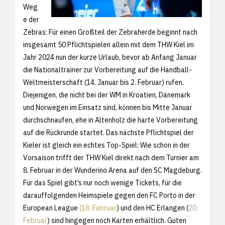
Weg
e der
Zebras: Für einen Großteil der Zebraherde beginnt nach
insgesamt 50 Pflichtspielen allein mit dem THW Kiel im
Jahr 2024 nun der kurze Urlaub, bevor ab Anfang Januar
die Nationaltrainer zur Vorbereitung auf die Handball-
Weltmeisterschaft (14. Januar bis 2. Februar) rufen.
Diejenigen, die nicht bei der WM in Kroatien, Dänemark
und Norwegen im Einsatz sind, können bis Mitte Januar
durchschnaufen, ehe in Altenholz die harte Vorbereitung
auf die Rückrunde startet. Das nächste Pflichtspiel der
Kieler ist gleich ein echtes Top-Spiel: Wie schon in der
Vorsaison trifft der THW Kiel direkt nach dem Turnier am
8. Februar in der Wunderino Arena auf den SC Magdeburg.
Für das Spiel gibt’s nur noch wenige Tickets, für die
darauffolgenden Heimspiele gegen den FC Porto in der
European League
(18. Februar
) und den HC Erlangen (
20.
Februar
) sind hingegen noch Karten erhältlich. Guten