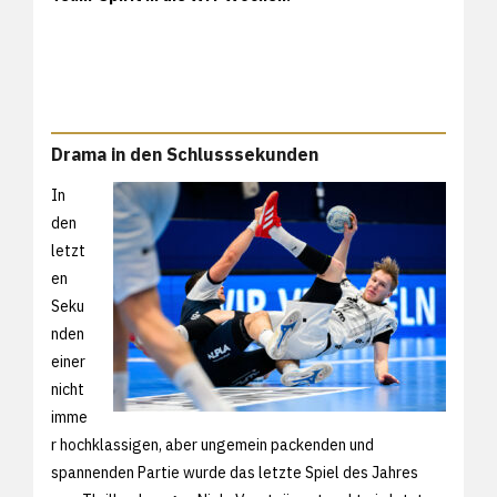
Drama in den Schlusssekunden
In
den
letzt
en
Seku
nden
einer
nicht
imme
r hochklassigen, aber ungemein packenden und
spannenden Partie wurde das letzte Spiel des Jahres