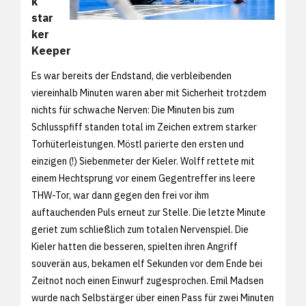
k
star
ker
Keeper
Es war bereits der Endstand, die verbleibenden
viereinhalb Minuten waren aber mit Sicherheit trotzdem
nichts für schwache Nerven: Die Minuten bis zum
Schlusspfiff standen total im Zeichen extrem starker
Torhüterleistungen. Möstl parierte den ersten und
einzigen (!) Siebenmeter der Kieler. Wolff rettete mit
einem Hechtsprung vor einem Gegentreffer ins leere
THW-Tor, war dann gegen den frei vor ihm
auftauchenden Puls erneut zur Stelle. Die letzte Minute
geriet zum schließlich zum totalen Nervenspiel. Die
Kieler hatten die besseren, spielten ihren Angriff
souverän aus, bekamen elf Sekunden vor dem Ende bei
Zeitnot noch einen Einwurf zugesprochen. Emil Madsen
wurde nach Selbstärger über einen Pass für zwei Minuten