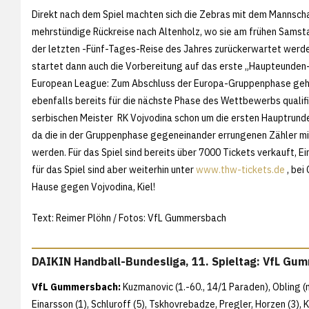
Direkt nach dem Spiel machten sich die Zebras mit dem Mannsch
mehrstündige Rückreise nach Altenholz, wo sie am frühen Sams
der letzten -Fünf-Tages-Reise des Jahres zurückerwartet wer
startet dann auch die Vorbereitung auf das erste „Haupteunden-
European League: Zum Abschluss der Europa-Gruppenphase geh
ebenfalls bereits für die nächste Phase des Wettbewerbs qualifi
serbischen Meister RK Vojvodina schon um die ersten Hauptrund
da die in der Gruppenphase gegeneinander errungenen Zähler
werden. Für das Spiel sind bereits über 7000 Tickets verkauft, Ei
für das Spiel sind aber weiterhin unter
www.thw-tickets.de
, bei
Hause gegen Vojvodina, Kiel!
Text: Reimer Plöhn / Fotos: VfL Gummersbach
DAIKIN Handball-Bundesliga, 11. Spieltag: VfL Gu
VfL Gummersbach:
Kuzmanovic (1.-60., 14/1 Paraden), Obling (n.e
Einarsson (1), Schluroff (5), Tskhovrebadze, Pregler, Horzen (3),