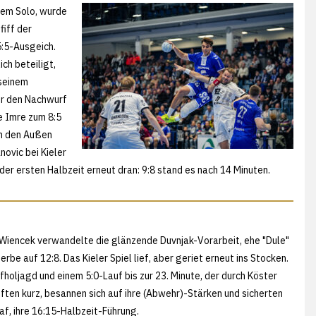
tem Solo, wurde
fiff der
5:5-Ausgeich.
ch beteiligt,
 seinem
er den Nachwurf
 Imre zum 8:5
on den Außen
novic bei Kieler
er ersten Halbzeit erneut dran: 9:8 stand es nach 14 Minuten.
 Wiencek verwandelte die glänzende Duvnjak-Vorarbeit, ehe "Dule"
e auf 12:8. Das Kieler Spiel lief, aber geriet erneut ins Stocken.
oljagd und einem 5:0-Lauf bis zur 23. Minute, der durch Köster
ften kurz, besannen sich auf ihre (Abwehr)-Stärken und sicherten
af, ihre 16:15-Halbzeit-Führung.