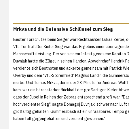
Mrkva und die Defensive Schlüssel zum Sieg
Bester Torschütze beim Sieger war Rechtsaußen Lukas Zerbe, de
VfL-Tor traf. Der Kieler Sieg war das Ergebnis einer überragend
Mannschaftsleistung. Der von seinem Infekt genesene Kapitän
Duvnjak hatte die Zügel in seinen Händen, Abwehrchef Hendrik P
verdiente sich Bestnoten und ackerte gemeinsam mit Patrick Wi
Överby und dem "VfL-Störenfried" Magnus Landin die Gummersb
mürbe. Und Tomas Mrkva, der in der 23. Minute für Andreas Wolff 
kam, war ein bärenstarker Rückhalt der großartigen Kieler Abweh
dass der Jubel in Reihen der Zebras entsprechend groß war. "Das
hochverdienter Sieg", sagte Domagoj Duvnjak, schwer nach Luft
großartig gehalten. Gummersbach ist ein unfassbares Tempo geg
haben toll gegengehalten und verdient gewonnen."