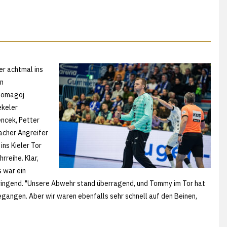
r achtmal ins
en
 Domagoj
ekeler
encek, Petter
acher Angreifer
ins Kieler Tor
rreihe. Klar,
 war ein
 ringend. "Unsere Abwehr stand überragend, und Tommy im Tor hat
angen. Aber wir waren ebenfalls sehr schnell auf den Beinen,