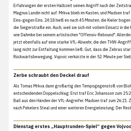
Erfahrungen der ersten Halbzeit seinen Angriff nach der Zeitst
Magnus Landin nicht auf. Mrkva blieb im Kasten, und Madsen tra
Eins-gegen Eins. 24:18 hieß es nach 45 Minuten, die Kieler boge
die Siegerstraße ein. Auch, weil sie sich mit vollem Einsatz in die
wie Dahmke bei seinem artistischen "Offensiv-Rebound". Allerdin
jetzt ebenfalls auf eine starke VfL-Abwehr, die den THW-Angrif
lang nicht zur Entfaltung kommen ließ. Gut, dass die Zebras stark
Rückwärtsbewegung. Vujovic verkürzte in der 52. Minute per Si
Zerbe schraubt den Deckel drauf
Als Tomas Mrkva dann großartig den Tempogegenstoß von Blohme
entscheidenden Doppelschlag: Erst traf Eric Johansson zum 25
Ball aus den Händen der VfL-Angreifer. Madsen traf zum 26:21.
nach Pekelers Steal und einer weiteren Energieleistung. Der R
Dienstag erstes „Hauptrunden-Spiel“ gegen Vojvod