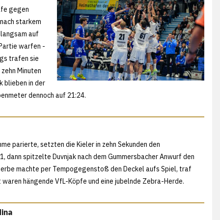
rafe gegen
f nach starkem
n langsam auf
 Partie warfen -
gs trafen sie
f zehn Minuten
 blieben in der
ebenmeter dennoch auf 21:24.
 parierte, setzten die Kieler in zehn Sekunden den
:21, dann spitzelte Duvnjak nach dem Gummersbacher Anwurf den
 Zerbe machte per Tempogegenstoß den Deckel aufs Spiel, traf
est waren hängende VfL-Köpfe und eine jubelnde Zebra-Herde.
ina