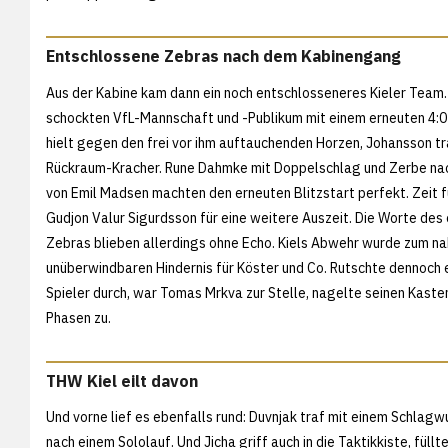
Entschlossene Zebras nach dem Kabinengang
Aus der Kabine kam dann ein noch entschlosseneres Kieler Team.
schockten VfL-Mannschaft und -Publikum mit einem erneuten 4:0
hielt gegen den frei vor ihm auftauchenden Horzen, Johansson tr
Rückraum-Kracher. Rune Dahmke mit Doppelschlag und Zerbe na
von Emil Madsen machten den erneuten Blitzstart perfekt. Zeit f
Gudjon Valur Sigurdsson für eine weitere Auszeit. Die Worte de
Zebras blieben allerdings ohne Echo. Kiels Abwehr wurde zum n
unüberwindbaren Hindernis für Köster und Co. Rutschte dennoch e
Spieler durch, war Tomas Mrkva zur Stelle, nagelte seinen Kasten
Phasen zu.
THW Kiel eilt davon
Und vorne lief es ebenfalls rund: Duvnjak traf mit einem Schlag
nach einem Sololauf. Und Jicha griff auch in die Taktikkiste, füllt