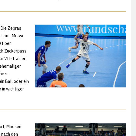
 Die Zebras
-Lauf. Mrkva
af per
ch Zuckerpass
ür VfL-Trainer
s ehemaligen
ahezu
in Ball oder ein
 in wichtigen
wurf, Madsen
e nach den