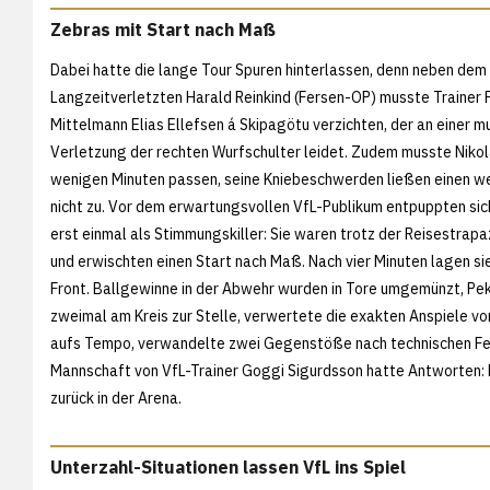
Zebras mit Start nach Maß
Dabei hatte die lange Tour Spuren hinterlassen, denn neben dem
Langzeitverletzten Harald Reinkind (Fersen-OP) musste Trainer Fi
Mittelmann Elias Ellefsen á Skipagötu verzichten, der an einer m
Verletzung der rechten Wurfschulter leidet. Zudem musste Nikol
wenigen Minuten passen, seine Kniebeschwerden ließen einen we
nicht zu. Vor dem erwartungsvollen VfL-Publikum entpuppten sic
erst einmal als Stimmungskiller: Sie waren trotz der Reisestrap
und erwischten einen Start nach Maß. Nach vier Minuten lagen sie 
Front. Ballgewinne in der Abwehr wurden in Tore umgemünzt, Pe
zweimal am Kreis zur Stelle, verwertete die exakten Anspiele v
aufs Tempo, verwandelte zwei Gegenstöße nach technischen Feh
Mannschaft von VfL-Trainer Goggi Sigurdsson hatte Antworten: B
zurück in der Arena.
Unterzahl-Situationen lassen VfL ins Spiel