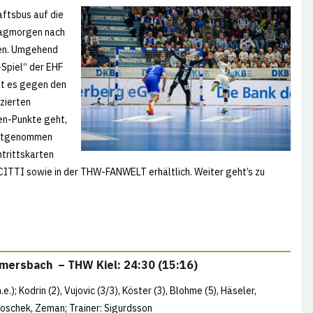
aftsbus auf die
tagmorgen nach
den. Umgehend
Spiel“ der EHF
t es gegen den
zierten
en-Punkte geht,
 mitgenommen
ntrittskarten
 CITTI sowie in der THW-FANWELT erhältlich. Weiter geht’s zu
mmersbach – THW Kiel: 24:30 (15:16)
.); Kodrin (2), Vujovic (3/3), Köster (3), Blohme (5), Häseler,
 Koschek, Zeman; Trainer: Sigurdsson