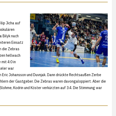
lip Jicha auf
uskulären
a Bilyk nach
iteren Einsatz
h die Zebras
azen hellwach
mit 4:0 in
keler war
on Eric Johansson und Duvnjak. Dann drückte Rechtsaußen Zerbe
lern der Gastgeber. Die Zebras waren davongaloppiert. Aber die
lohme, Kodrin und Köster verkürzten auf 3:4. Die Stimmung war