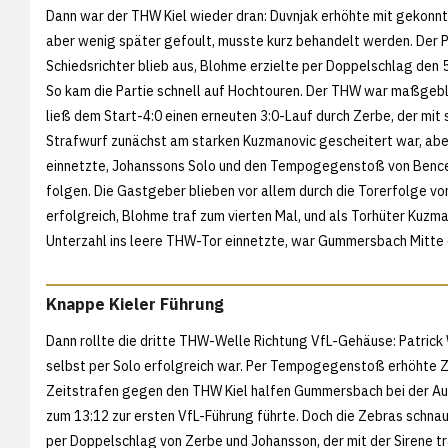
Dann war der THW Kiel wieder dran: Duvnjak erhöhte mit gekonn
aber wenig später gefoult, musste kurz behandelt werden. Der P
Schiedsrichter blieb aus, Blohme erzielte per Doppelschlag den 
So kam die Partie schnell auf Hochtouren. Der THW war maßgebli
ließ dem Start-4:0 einen erneuten 3:0-Lauf durch Zerbe, der mit
Strafwurf zunächst am starken Kuzmanovic gescheitert war, ab
einnetzte, Johanssons Solo und den Tempogegenstoß von Bence
folgen. Die Gastgeber blieben vor allem durch die Torerfolge v
erfolgreich, Blohme traf zum vierten Mal, und als Torhüter Kuzma
Unterzahl ins leere THW-Tor einnetzte, war Gummersbach Mitte d
Knappe Kieler Führung
Dann rollte die dritte THW-Welle Richtung VfL-Gehäuse: Patrick
selbst per Solo erfolgreich war. Per Tempogegenstoß erhöhte Zerb
Zeitstrafen gegen den THW Kiel halfen Gummersbach bei der Aufh
zum 13:12 zur ersten VfL-Führung führte. Doch die Zebras schnau
per Doppelschlag von Zerbe und Johansson, der mit der Sirene tr