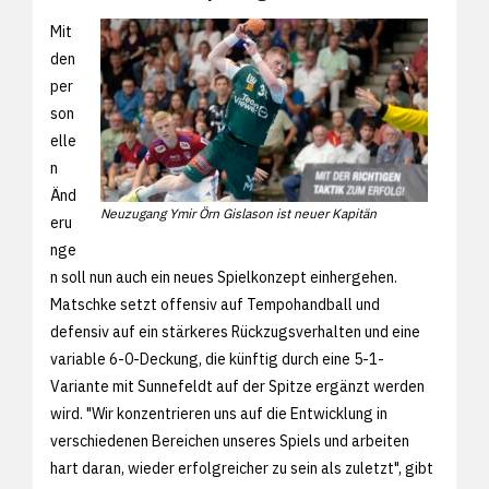
Mit
den
per
son
elle
n
Änd
Neuzugang Ymir Örn Gislason ist neuer Kapitän
eru
nge
n soll nun auch ein neues Spielkonzept einhergehen.
Matschke setzt offensiv auf Tempohandball und
defensiv auf ein stärkeres Rückzugsverhalten und eine
variable 6-0-Deckung, die künftig durch eine 5-1-
Variante mit Sunnefeldt auf der Spitze ergänzt werden
wird. "Wir konzentrieren uns auf die Entwicklung in
verschiedenen Bereichen unseres Spiels und arbeiten
hart daran, wieder erfolgreicher zu sein als zuletzt", gibt