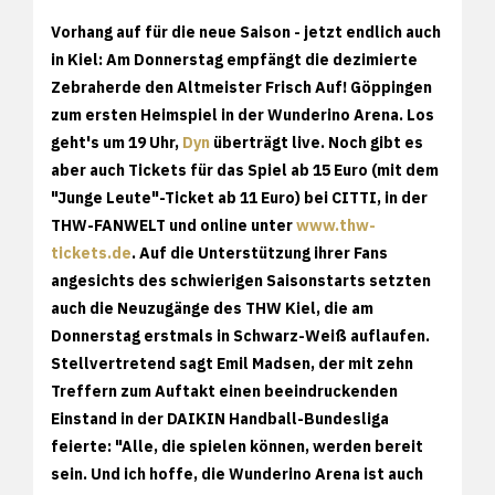
Vorhang auf für die neue Saison - jetzt endlich auch
in Kiel: Am Donnerstag empfängt die dezimierte
Zebraherde den Altmeister Frisch Auf! Göppingen
zum ersten Heimspiel in der Wunderino Arena. Los
geht's um 19 Uhr,
Dyn
überträgt live. Noch gibt es
aber auch Tickets für das Spiel ab 15 Euro (mit dem
"Junge Leute"-Ticket ab 11 Euro) bei CITTI, in der
THW-FANWELT und online unter
www.thw-
tickets.de
. Auf die Unterstützung ihrer Fans
angesichts des schwierigen Saisonstarts setzten
auch die Neuzugänge des THW Kiel, die am
Donnerstag erstmals in Schwarz-Weiß auflaufen.
Stellvertretend sagt Emil Madsen, der mit zehn
Treffern zum Auftakt einen beeindruckenden
Einstand in der DAIKIN Handball-Bundesliga
feierte: "Alle, die spielen können, werden bereit
sein. Und ich hoffe, die Wunderino Arena ist auch