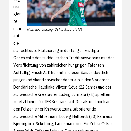
rea
gier
te
man
Kam aus Leipzig: Oskar Sunnefeldt
auf
die
schlechteste Platzierung in der langen Erstliga-
Geschichte des süddeutschen Traditionsvereins mit der
Verpflichtung von zahlreichen hungrigen Talenten.
Auffällig: Frisch Auf! kommt in dieser Saison deutlich
jünger und skandinavischer daher als in den Vorjahren.
Der dänische Halblinke Viktor Klöve (22 Jahre) und der
schwedische Kreisläufer Ludvig Jurmala (24) spielten
zuletzt beide für IFK Kristianstad. Der aktuell noch an
den Folgen einer Knieverletzung laborierende
schwedische Mittelmann Ludvig Hallbäck (23) kam aus
Bjerringbro-Silkeborg, Landsmann und Ex-Zebra Oskar
Sunnefeldt (26) aus Leipzig. Der abwehrstarke