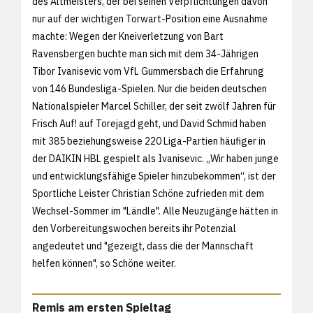
des Altmeisters, der bei seinen Verpflichtungen davon
nur auf der wichtigen Torwart-Position eine Ausnahme
machte: Wegen der Kneiverletzung von Bart
Ravensbergen buchte man sich mit dem 34-Jährigen
Tibor Ivanisevic vom VfL Gummersbach die Erfahrung
von 146 Bundesliga-Spielen. Nur die beiden deutschen
Nationalspieler Marcel Schiller, der seit zwölf Jahren für
Frisch Auf! auf Torejagd geht, und David Schmid haben
mit 385 beziehungsweise 220 Liga-Partien häufiger in
der DAIKIN HBL gespielt als Ivanisevic. „Wir haben junge
und entwicklungsfähige Spieler hinzubekommen“, ist der
Sportliche Leister Christian Schöne zufrieden mit dem
Wechsel-Sommer im "Ländle". Alle Neuzugänge hätten in
den Vorbereitungswochen bereits ihr Potenzial
angedeutet und "gezeigt, dass die der Mannschaft
helfen können", so Schöne weiter.
Remis am ersten Spieltag