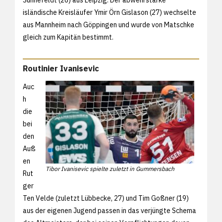
isländische Kreisläufer Ymir Örn Gislason (27) wechselte
aus Mannheim nach Göppingen und wurde von Matschke
gleich zum Kapitän bestimmt.
Routinier Ivanisevic
Auc
h
die
bei
den
Auß
en
Tibor Ivanisevic spielte zuletzt in Gummersbach
Rut
ger
Ten Velde (zuletzt Lübbecke, 27) und Tim Goßner (19)
aus der eigenen Jugend passen in das verjüngte Schema