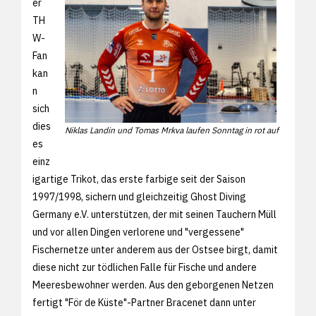
er
TH
W-
Fan
kan
n
sich
dies
Niklas Landin und Tomas Mrkva laufen Sonntag in rot auf
es
einz
igartige Trikot, das erste farbige seit der Saison
1997/1998, sichern und gleichzeitig Ghost Diving
Germany e.V. unterstützen, der mit seinen Tauchern Müll
und vor allen Dingen verlorene und "vergessene"
Fischernetze unter anderem aus der Ostsee birgt, damit
diese nicht zur tödlichen Falle für Fische und andere
Meeresbewohner werden. Aus den geborgenen Netzen
fertigt "För de Küste"-Partner Bracenet dann unter