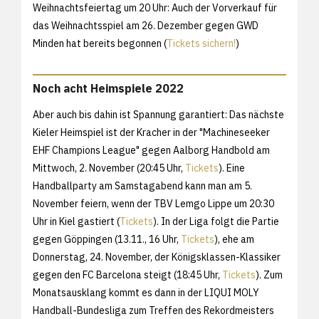
Weihnachtsfeiertag um 20 Uhr: Auch der Vorverkauf für
das Weihnachtsspiel am 26. Dezember gegen GWD
Minden hat bereits begonnen (
Tickets sichern!
)
Noch acht Heimspiele 2022
Aber auch bis dahin ist Spannung garantiert: Das nächste
Kieler Heimspiel ist der Kracher in der "Machineseeker
EHF Champions League" gegen Aalborg Handbold am
Mittwoch, 2. November (20:45 Uhr,
Tickets
). Eine
Handballparty am Samstagabend kann man am 5.
November feiern, wenn der TBV Lemgo Lippe um 20:30
Uhr in Kiel gastiert (
Tickets
). In der Liga folgt die Partie
gegen Göppingen (13.11., 16 Uhr,
Tickets
), ehe am
Donnerstag, 24. November, der Königsklassen-Klassiker
gegen den FC Barcelona steigt (18:45 Uhr,
Tickets
). Zum
Monatsausklang kommt es dann in der LIQUI MOLY
Handball-Bundesliga zum Treffen des Rekordmeisters