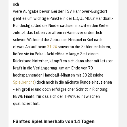
sch
were Aufgabe bevor: Bei der TSV Hannover-Burgdorf
geht es um wichtige Punkte in der LIQUI MOLY Handball-
Bundesliga. Und die Niedersachsen machten den Kieler
zuletzt das Leben vor allem in Hannover ordentlich
schwer. Während die Zebras im Hinspiel in Kiel nach
etwas Anlauf beim
31:24
souverän die Zähler einfuhren,
liefen sie im Pokal-Achtelfinale lange Zeit einem
Rückstand hinterher, kämpften sich dann aber mit letzter
Kraft in die Verlängerung, um am Ende von 70
hochspannenden Handball-Minuten mit 30:28 (siehe
Spielbericht
) doch noch in die nächste Runde einzuziehen
- ein großer und doch erfolgreicher Schritt in Richtung
REWE Final4, für das sich der THW Kiel inzwischen
qualifiziert hat.
Fünftes Spiel innerhalb von 14 Tagen