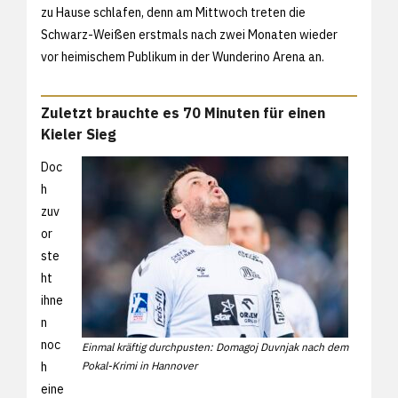
zu Hause schlafen, denn am Mittwoch treten die
Schwarz-Weißen erstmals nach zwei Monaten wieder
vor heimischem Publikum in der Wunderino Arena an.
Zuletzt brauchte es 70 Minuten für einen
Kieler Sieg
Doc
h
zuv
or
ste
ht
ihne
n
noc
Einmal kräftig durchpusten: Domagoj Duvnjak nach dem
h
Pokal-Krimi in Hannover
eine