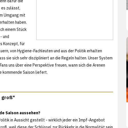
enn dafür die
es zulässt,
 im Umgang mit
erhalten haben.
ach einem Stück
e- und
s Konzept, für
uern, von Hygiene-Fachleuten und aus der Politik erhalten
s sie sich sehr diszipliniert an die Regeln halten. Unser System
Fans uns über eine Perspektive freuen, wann sich die Arenen
die kommende Saison liefert.
- groß"
nde Saison aussehen?
itik in Aussicht gestellt - wirklich jeder ein Impf-Angebot
groß, weil diese der Schlüssel zur Rückkehr in die Normalität sein