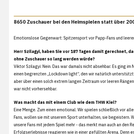
8650 Zuschauer bei den Heimspielen statt über 20
Emotionslose Gegenwart: Spitzensport vor Papp-Fans und leer
Herr Szilagyi, haben Sie vor 187 Tagen damit gerechnet, d
ohne Zuschauer so lang werden würde?
Viktor Szilagyi: Nein. Das war damals nicht absehbar. Es ging i
einen begrenzten „Lockdown light“, den wir natürlich unterstützt
aber über einen solch extrem langen Zeitraum vor leeren Rängen
war nicht vorhersehbar.
Was macht das mit einem Club wie dem THW Kiel?
Eine Menge. Zum einen emotional. Wir spielen schließlich vor all
Fans, wollen sie mit unserem Sport unterhalten, sie begeistern. W
unsere Fans mit jedem Spiel mehr - das merkt man auch an den Re
Erfolgserlebnisse reagieren wie in einer gefüllten Arena. Denn es