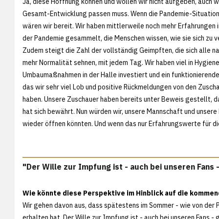
Ja, diese Hoffnung können und wollen wir nicht aufgeben, auch w
Gesamt-Entwicklung passen muss. Wenn die Pandemie-Situation 
wären wir bereit. Wir haben mittlerweile noch mehr Erfahrungen
der Pandemie gesammelt, die Menschen wissen, wie sie sich zu v
Zudem steigt die Zahl der vollständig Geimpften, die sich alle n
mehr Normalität sehnen, mit jedem Tag. Wir haben viel in Hygien
Umbaumaßnahmen in der Halle investiert und ein funktionierende
das wir sehr viel Lob und positive Rückmeldungen von den Zuscha
haben. Unsere Zuschauer haben bereits unter Beweis gestellt, das
hat sich bewährt. Nun würden wir, unsere Mannschaft und unsere 
wieder öffnen könnten. Und wenn das nur Erfahrungswerte für 
"Der Wille zur Impfung ist - auch bei unseren Fans 
Wie könnte diese Perspektive im Hinblick auf die komme
Wir gehen davon aus, dass spätestens im Sommer - wie von der Pol
erhalten hat. Der Wille zur Impfung ist - auch bei unseren Fans - 