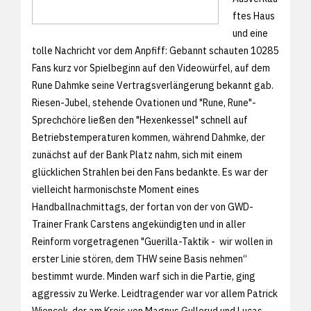
ftes Haus
und eine
tolle Nachricht vor dem Anpfiff: Gebannt schauten 10285
Fans kurz vor Spielbeginn auf den Videowürfel, auf dem
Rune Dahmke seine Vertragsverlängerung bekannt gab.
Riesen-Jubel, stehende Ovationen und "Rune, Rune"-
Sprechchöre ließen den "Hexenkessel" schnell auf
Betriebstemperaturen kommen, während Dahmke, der
zunächst auf der Bank Platz nahm, sich mit einem
glücklichen Strahlen bei den Fans bedankte. Es war der
vielleicht harmonischste Moment eines
Handballnachmittags, der fortan von der von GWD-
Trainer Frank Carstens angekündigten und in aller
Reinform vorgetragenen "Guerilla-Taktik - wir wollen in
erster Linie stören, dem THW seine Basis nehmen“
bestimmt wurde. Minden warf sich in die Partie, ging
aggressiv zu Werke. Leidtragender war vor allem Patrick
Wiencek, der am Kreis von Magnus Gullerud und Lucas