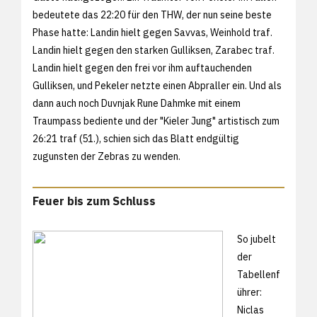
bedeutete das 22:20 für den THW, der nun seine beste
Phase hatte: Landin hielt gegen Savvas, Weinhold traf.
Landin hielt gegen den starken Gulliksen, Zarabec traf.
Landin hielt gegen den frei vor ihm auftauchenden
Gulliksen, und Pekeler netzte einen Abpraller ein. Und als
dann auch noch Duvnjak Rune Dahmke mit einem
Traumpass bediente und der "Kieler Jung" artistisch zum
26:21 traf (51.), schien sich das Blatt endgültig
zugunsten der Zebras zu wenden.
Feuer bis zum Schluss
So jubelt
der
Tabellenf
ührer:
Niclas