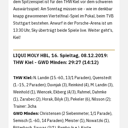
dem Spitzenspiel ist für den THW Kiel vor dem schweren
Auswärtsspiel: Am Sonntag müssen sie - wie im denkbar
knapp gewonnenen Viertelfinal-Spiel im Pokal, beim TVB
Stuttgart bestehen. Anwurf in der Porsche-Arena ist um
13:30 Uhr, Sky überträgt beide Spiele live. Weiter geht's,
Kiel!
LIQUI MOLY HBL, 16. Spieltag, 08.12.2019:
THW Kiel - GWD Minden: 29:27 (14:12)
THW Kiel:
N. Landin (15.-60., 13/1 Paraden), Quenstedt
(1.-15., 2 Paraden); Duvnjak (3), Reinkind (4), M. Landin (3),
Weinhold (1), Wiencek, Ekberg (4/3), Rahmel, Dahmke
(1), Zarabec (2), Horak, Bilyk (3), Pekeler (6), Nilsson (2);
Trainer: Jicha
GWD Minden:
Christensen (2 Siebenmeter, 1/1 Parade),
Semisch (1.-60., 14 Paraden); Meister (1), Nowatzki (1),
Ritterbach, Savvas (3/1), Rambo (n.e.), Korte