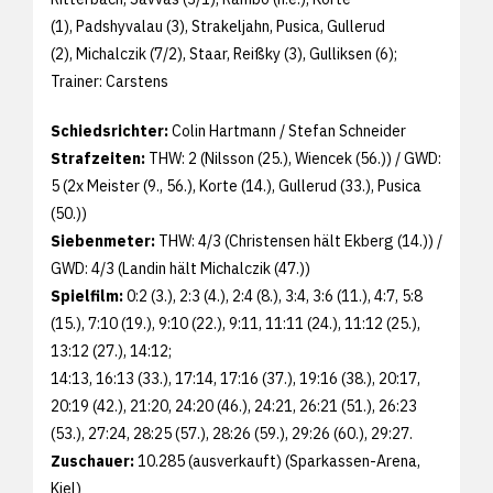
(1), Padshyvalau (3), Strakeljahn, Pusica, Gullerud
(2), Michalczik (7/2), Staar, Reißky (3), Gulliksen (6);
Trainer: Carstens
Schiedsrichter:
Colin Hartmann / Stefan Schneider
Strafzeiten:
THW: 2 (Nilsson (25.), Wiencek (56.)) / GWD:
5 (2x Meister (9., 56.), Korte (14.), Gullerud (33.), Pusica
(50.))
Siebenmeter:
THW: 4/3 (Christensen hält Ekberg (14.)) /
GWD: 4/3 (Landin hält Michalczik (47.))
Spielfilm:
0:2 (3.), 2:3 (4.), 2:4 (8.), 3:4, 3:6 (11.), 4:7, 5:8
(15.), 7:10 (19.), 9:10 (22.), 9:11, 11:11 (24.), 11:12 (25.),
13:12 (27.), 14:12;
14:13, 16:13 (33.), 17:14, 17:16 (37.), 19:16 (38.), 20:17,
20:19 (42.), 21:20, 24:20 (46.), 24:21, 26:21 (51.), 26:23
(53.), 27:24, 28:25 (57.), 28:26 (59.), 29:26 (60.), 29:27.
Zuschauer:
10.285 (ausverkauft) (Sparkassen-Arena,
Kiel)