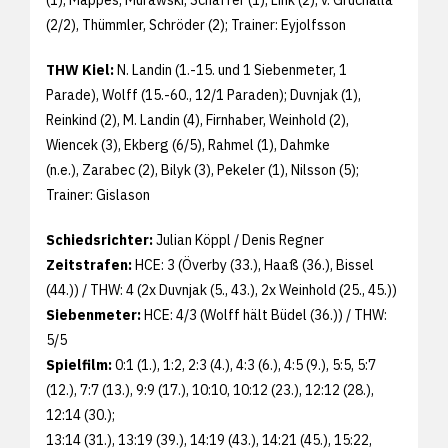
(2/2), Thümmler, Schröder (2); Trainer: Eyjolfsson
THW Kiel:
N. Landin (1.-15. und 1 Siebenmeter, 1
Parade), Wolff (15.-60., 12/1 Paraden); Duvnjak (1),
Reinkind (2), M. Landin (4), Firnhaber, Weinhold (2),
Wiencek (3), Ekberg (6/5), Rahmel (1), Dahmke
(n.e.), Zarabec (2), Bilyk (3), Pekeler (1), Nilsson (5);
Trainer: Gislason
Schiedsrichter:
Julian Köppl / Denis Regner
Zeitstrafen:
HCE: 3 (Överby (33.), Haaß (36.), Bissel
(44.)) / THW: 4 (2x Duvnjak (5., 43.), 2x Weinhold (25., 45.))
Siebenmeter:
HCE: 4/3 (Wolff hält Büdel (36.)) / THW:
5/5
Spielfilm:
0:1 (1.), 1:2, 2:3 (4.), 4:3 (6.), 4:5 (9.), 5:5, 5:7
(12.), 7:7 (13.), 9:9 (17.), 10:10, 10:12 (23.), 12:12 (28.),
12:14 (30.);
13:14 (31.), 13:19 (39.), 14:19 (43.), 14:21 (45.), 15:22,