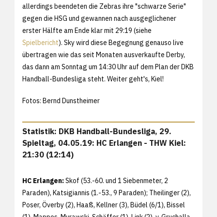
allerdings beendeten die Zebras ihre "schwarze Serie"
gegen die HSG und gewannen nach ausgeglichener
erster Hälfte am Ende klar mit 29:19 (siehe
Spielbericht
). Sky wird diese Begegnung genauso live
übertragen wie das seit Monaten ausverkaufte Derby,
das dann am Sonntag um 14:30 Uhr auf dem Plan der DKB
Handball-Bundesliga steht. Weiter geht's, Kiel!
Fotos: Bernd Dunstheimer
Statistik: DKB Handball-Bundesliga, 29.
Spieltag, 04.05.19: HC Erlangen - THW Kiel:
21:30 (12:14)
HC Erlangen:
Skof (53.-60. und 1 Siebenmeter, 2
Paraden), Katsigiannis (1.-53., 9 Paraden); Theilinger (2),
Poser, Överby (2), Haaß, Kellner (3), Büdel (6/1), Bissel
(1), Mappes, Murawski, Schäffer (1), Link (2), v. Gruchalla