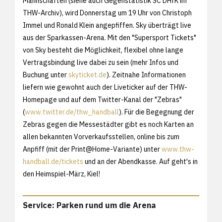
Mannschaften (siehe auch Gegenstatistik SC DHfK im
THW-Archiv), wird Donnerstag um 19 Uhr von Christoph
Immel und Ronald Klein angepfiffen. Sky überträgt live
aus der Sparkassen-Arena. Mit den "Supersport Tickets"
von Sky besteht die Möglichkeit, flexibel ohne lange
Vertragsbindung live dabei zu sein (mehr Infos und
Buchung unter
skyticket.de
). Zeitnahe Informationen
liefern wie gewohnt auch der Liveticker auf der THW-
Homepage und auf dem Twitter-Kanal der "Zebras"
(
www.twitter.de/thw_handball
). Für die Begegnung der
Zebras gegen die Messestädter gibt es noch Karten an
allen bekannten Vorverkaufsstellen, online bis zum
Anpfiff (mit der Print@Home-Variante) unter
www.thw-
handball.de/tickets
und an der Abendkasse. Auf geht's in
den Heimspiel-März, Kiel!
Service: Parken rund um die Arena