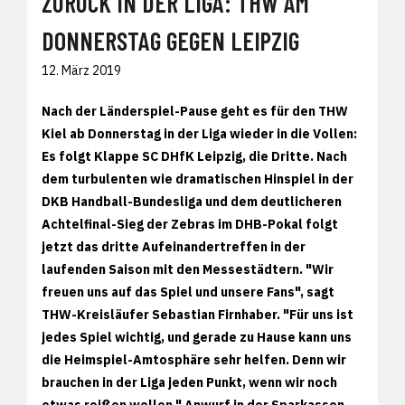
ZURÜCK IN DER LIGA: THW AM
DONNERSTAG GEGEN LEIPZIG
12. März 2019
Nach der Länderspiel-Pause geht es für den THW
Kiel ab Donnerstag in der Liga wieder in die Vollen:
Es folgt Klappe SC DHfK Leipzig, die Dritte. Nach
dem turbulenten wie dramatischen Hinspiel in der
DKB Handball-Bundesliga und dem deutlicheren
Achtelfinal-Sieg der Zebras im DHB-Pokal folgt
jetzt das dritte Aufeinandertreffen in der
laufenden Saison mit den Messestädtern. "Wir
freuen uns auf das Spiel und unsere Fans", sagt
THW-Kreisläufer Sebastian Firnhaber. "Für uns ist
jedes Spiel wichtig, und gerade zu Hause kann uns
die Heimspiel-Amtosphäre sehr helfen. Denn wir
brauchen in der Liga jeden Punkt, wenn wir noch
etwas reißen wollen." Anwurf in der Sparkassen-