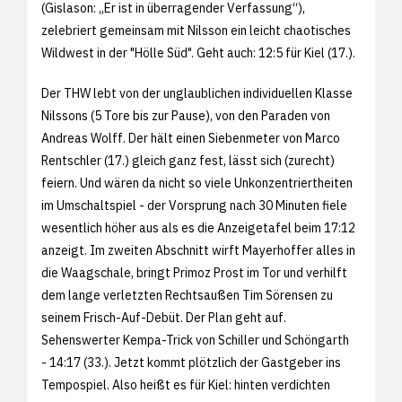
(Gislason: „Er ist in überragender Verfassung“),
zelebriert gemeinsam mit Nilsson ein leicht chaotisches
Wildwest in der "Hölle Süd". Geht auch: 12:5 für Kiel (17.).
Der THW lebt von der unglaublichen individuellen Klasse
Nilssons (5 Tore bis zur Pause), von den Paraden von
Andreas Wolff. Der hält einen Siebenmeter von Marco
Rentschler (17.) gleich ganz fest, lässt sich (zurecht)
feiern. Und wären da nicht so viele Unkonzentriertheiten
im Umschaltspiel - der Vorsprung nach 30 Minuten fiele
wesentlich höher aus als es die Anzeigetafel beim 17:12
anzeigt. Im zweiten Abschnitt wirft Mayerhoffer alles in
die Waagschale, bringt Primoz Prost im Tor und verhilft
dem lange verletzten Rechtsaußen Tim Sörensen zu
seinem Frisch-Auf-Debüt. Der Plan geht auf.
Sehenswerter Kempa-Trick von Schiller und Schöngarth
- 14:17 (33.). Jetzt kommt plötzlich der Gastgeber ins
Tempospiel. Also heißt es für Kiel: hinten verdichten