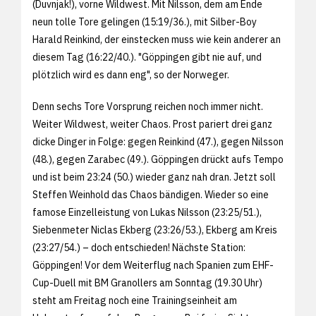
(Duvnjak!), vorne Wildwest. Mit Nilsson, dem am Ende
neun tolle Tore gelingen (15:19/36.), mit Silber-Boy
Harald Reinkind, der einstecken muss wie kein anderer an
diesem Tag (16:22/40.). "Göppingen gibt nie auf, und
plötzlich wird es dann eng", so der Norweger.
Denn sechs Tore Vorsprung reichen noch immer nicht.
Weiter Wildwest, weiter Chaos. Prost pariert drei ganz
dicke Dinger in Folge: gegen Reinkind (47.), gegen Nilsson
(48.), gegen Zarabec (49.). Göppingen drückt aufs Tempo
und ist beim 23:24 (50.) wieder ganz nah dran. Jetzt soll
Steffen Weinhold das Chaos bändigen. Wieder so eine
famose Einzelleistung von Lukas Nilsson (23:25/51.),
Siebenmeter Niclas Ekberg (23:26/53.), Ekberg am Kreis
(23:27/54.) – doch entschieden! Nächste Station:
Göppingen! Vor dem Weiterflug nach Spanien zum EHF-
Cup-Duell mit BM Granollers am Sonntag (19.30 Uhr)
steht am Freitag noch eine Trainingseinheit am