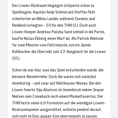
Der Löwen-Rückraum hingegen stolperte schon zu
Spielbeginn. Kapitän Andy Schmid und Steffen Fäth
scheiterten an Niklas Landin, während Zarabec und
Reinkind vorlegten - 2:0 für den THW (3.). Doch auch
Löwen-Keeper Andreas Palicka fand schnell in die Partie,
kaufte Niclas Ekberg einen Wurf ab. Als Patrick Wiencek
für zwei Minuten vom Feld musste, nutzte Jannik
Kohlbacher die Überzahl zum 2:2-Ausgleich für die Löwen
(10.).
Schon da war klar, was das Spiel entscheiden würde: die
bessere Abwehrreihe. Doch die waren sich zunächst
ebenbürtig – und zwar auf Weltklasse-Niveau. Bei den
Löwen feierte Ilija Abutovic im Innenblock neben Jesper
Nielsen sein Comeback nach einem Muskelfaserriss. Der
THW hatte seine 6:0-Formation auf die wendigen Löwen-
Rückraumspieler ausgerichtet, achtete penibel darauf,
sich nicht im Eins-gegen-Eins überrumpeln zu lassen.