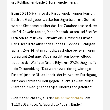
und Kohlbacher (beide 6 Tore) wieder heran.
Beim 20:21 (46.) hätte die Partie wieder kippen können.
Doch die Gastgeber wackelten. Sigurdsson und Schmid
warfen Siebenmeter über das Tor, Zarabec konnte durch
die RN-Abwehr tanzen, Mads Mensah Larsen und Steffen
Fäth fehlte im linken Rückraum die Durchschlagskraft.
Der THW durfte auch noch auf das Glück des Tüchtigen
zählen: Zwei Minuten vor Schluss drohte bei zwei Toren
Vorsprung Zeitspiel. Abgefälscht vom Löwen-Block
trudelte der Wurf von Nikola Bilyk zum 27:24-Sieg ins Tor
- die Entscheidung. "Das waren zwei richtig wichtige
Punkte", jubelte Niklas Landin, der im zweiten Durchgang
auch das Torhüter-Duell gegen Palicka gewann. "Miha
(Zarabec, d.Red .) hat das Spiel überragend geleitet."
(Von Merle Schaack, aus den
Kieler Nachrichten
vom
15.10.2018, Foto: AS Sportfoto / Soerli Binder)