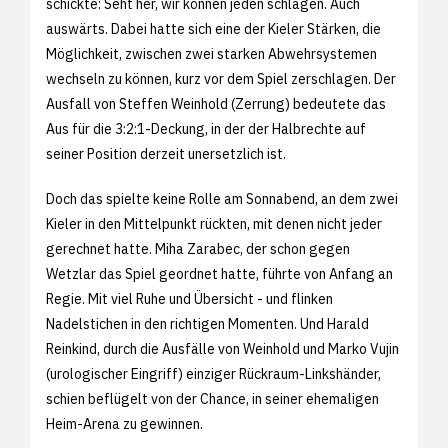
schickte: Seht her, wir können jeden schlagen. Auch
auswärts. Dabei hatte sich eine der Kieler Stärken, die
Möglichkeit, zwischen zwei starken Abwehrsystemen
wechseln zu können, kurz vor dem Spiel zerschlagen. Der
Ausfall von Steffen Weinhold (Zerrung) bedeutete das
Aus für die 3:2:1-Deckung, in der der Halbrechte auf
seiner Position derzeit unersetzlich ist.
Doch das spielte keine Rolle am Sonnabend, an dem zwei
Kieler in den Mittelpunkt rückten, mit denen nicht jeder
gerechnet hatte. Miha Zarabec, der schon gegen
Wetzlar das Spiel geordnet hatte, führte von Anfang an
Regie. Mit viel Ruhe und Übersicht - und flinken
Nadelstichen in den richtigen Momenten. Und Harald
Reinkind, durch die Ausfälle von Weinhold und Marko Vujin
(urologischer Eingriff) einziger Rückraum-Linkshänder,
schien beflügelt von der Chance, in seiner ehemaligen
Heim-Arena zu gewinnen.