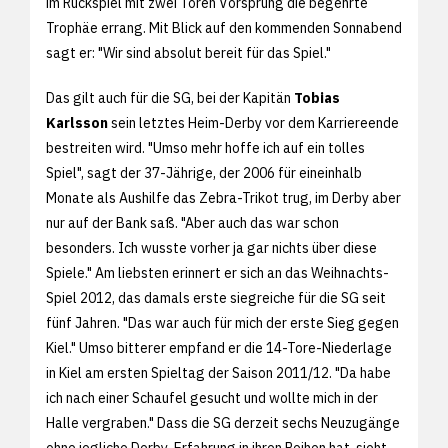
im Rückspiel mit zwei Toren Vorsprung die begehrte
Trophäe errang. Mit Blick auf den kommenden Sonnabend
sagt er: "Wir sind absolut bereit für das Spiel."
Das gilt auch für die SG, bei der Kapitän
Tobias
Karlsson
sein letztes Heim-Derby vor dem Karriereende
bestreiten wird. "Umso mehr hoffe ich auf ein tolles
Spiel", sagt der 37-Jährige, der 2006 für eineinhalb
Monate als Aushilfe das Zebra-Trikot trug, im Derby aber
nur auf der Bank saß. "Aber auch das war schon
besonders. Ich wusste vorher ja gar nichts über diese
Spiele." Am liebsten erinnert er sich an das Weihnachts-
Spiel 2012, das damals erste siegreiche für die SG seit
fünf Jahren. "Das war auch für mich der erste Sieg gegen
Kiel." Umso bitterer empfand er die 14-Tore-Niederlage
in Kiel am ersten Spieltag der Saison 2011/12. "Da habe
ich nach einer Schaufel gesucht und wollte mich in der
Halle vergraben." Dass die SG derzeit sechs Neuzugänge
ohne jegliche Derby-Erfahrung in ihren Reihen hat, sieht