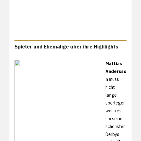
Spieler und Ehemalige über ihre Highlights
Mattias
Andersso
n
muss
nicht
lange
überlegen,
wenn es
um seine
schönsten
Derbys