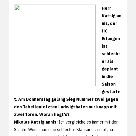
Herr
Katsigian
nis, der
HC
Erlangen
ist
schlecht
er als
geplant
in die
Saison
gestarte
t. Am Donnerstag gelang Sieg Nummer zwei gegen
den Tabellenletzten Ludwigshafen nur knapp mit
zwei Toren. Woran liegt's?
Nikolas Katsigiannis:
Ich vergleiche es immer mit der
Schule: Wenn man eine schlechte Klausur schreibt, hat