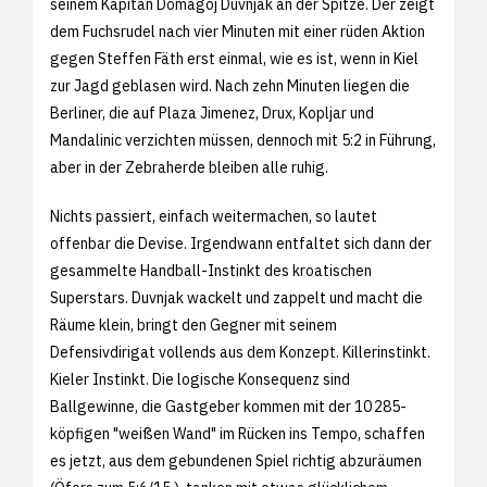
seinem Kapitän Domagoj Duvnjak an der Spitze. Der zeigt
dem Fuchsrudel nach vier Minuten mit einer rüden Aktion
gegen Steffen Fäth erst einmal, wie es ist, wenn in Kiel
zur Jagd geblasen wird. Nach zehn Minuten liegen die
Berliner, die auf Plaza Jimenez, Drux, Kopljar und
Mandalinic verzichten müssen, dennoch mit 5:2 in Führung,
aber in der Zebraherde bleiben alle ruhig.
Nichts passiert, einfach weitermachen, so lautet
offenbar die Devise. Irgendwann entfaltet sich dann der
gesammelte Handball-Instinkt des kroatischen
Superstars. Duvnjak wackelt und zappelt und macht die
Räume klein, bringt den Gegner mit seinem
Defensivdirigat vollends aus dem Konzept. Killerinstinkt.
Kieler Instinkt. Die logische Konsequenz sind
Ballgewinne, die Gastgeber kommen mit der 10 285-
köpfigen "weißen Wand" im Rücken ins Tempo, schaffen
es jetzt, aus dem gebundenen Spiel richtig abzuräumen