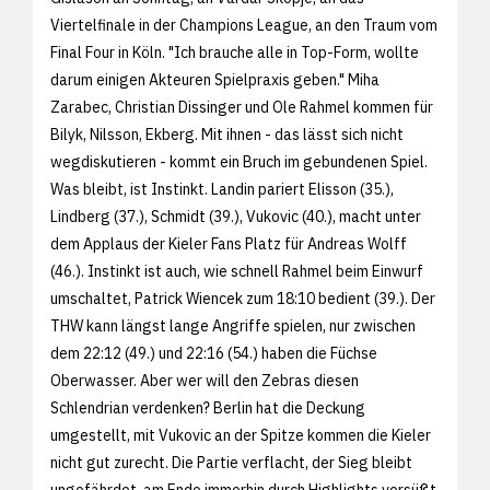
Viertelfinale in der Champions League, an den Traum vom
Final Four in Köln. "Ich brauche alle in Top-Form, wollte
darum einigen Akteuren Spielpraxis geben." Miha
Zarabec, Christian Dissinger und Ole Rahmel kommen für
Bilyk, Nilsson, Ekberg. Mit ihnen - das lässt sich nicht
wegdiskutieren - kommt ein Bruch im gebundenen Spiel.
Was bleibt, ist Instinkt. Landin pariert Elisson (35.),
Lindberg (37.), Schmidt (39.), Vukovic (40.), macht unter
dem Applaus der Kieler Fans Platz für Andreas Wolff
(46.). Instinkt ist auch, wie schnell Rahmel beim Einwurf
umschaltet, Patrick Wiencek zum 18:10 bedient (39.). Der
THW kann längst lange Angriffe spielen, nur zwischen
dem 22:12 (49.) und 22:16 (54.) haben die Füchse
Oberwasser. Aber wer will den Zebras diesen
Schlendrian verdenken? Berlin hat die Deckung
umgestellt, mit Vukovic an der Spitze kommen die Kieler
nicht gut zurecht. Die Partie verflacht, der Sieg bleibt
ungefährdet, am Ende immerhin durch Highlights versüßt.