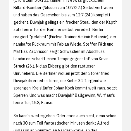
(Öfors zum 5:6/15.), tanken mit etwas glücklichem
Billard-Bomber (Nilsson zum 10:7/22.) Selbstvertrauen
und haben das Geschehen bis zum 12:7 (24.) komplett
gedreht. Duvnjak gelingt ein frecher Steal, den der Käpt’n
aufs leere Tor der Berliner selbst veredelt. Berlin
reagiert "gelähmt" (Füchse-Trainer Velimir Petkovic), der
namhafte Rückraum mit Fabian Wiede, Steffen Fäth und
Mattias Zachrisson zeigt Schwächen im Abschluss.
Landin entschärft einen Tempogegenstoß von Kevin
Struck (26.), Niclas Ekberg gibt den rastlosen
Unruheherd. Die Berliner wollen jetzt den Störenfried
Duvnjak ihrerseits stören, die Kieler 3:2:1 irgendwie
sprengen. Kreisläufer Johan Koch kommt weit raus, setzt
Sperren. Und was macht Duvnjak? Ballgewinn, Wurf aufs
leere Tor, 15:8, Pause.
So kann's weitergehen. Oder eben auch nicht, denn schon
nach 30 zum Teil fantastischen Minuten denkt Alfred
Gislason an Sonntag, an Vardar Skopje, an das