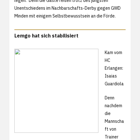
legen." Denn die Gäste reisen trotz des jüngsten
Unentschiedens im Nachbarschafts-Derby gegen GWD
Minden mit einigem Selbstbewusstsein an die Förde.
Lemgo hat sich stabilisiert
Kam vom
HC
Erlangen:
Isaias
Guardiola
Denn
nachdem
die
Mannscha
ft von
Trainer