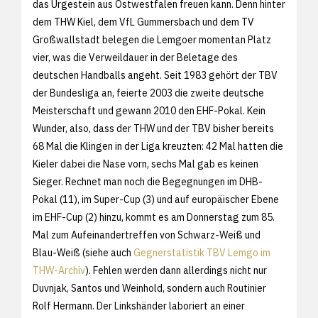
das Urgestein aus Ostwestfalen freuen kann. Denn hinter
dem THW Kiel, dem VfL Gummersbach und dem TV
Großwallstadt belegen die Lemgoer momentan Platz
vier, was die Verweildauer in der Beletage des
deutschen Handballs angeht. Seit 1983 gehört der TBV
der Bundesliga an, feierte 2003 die zweite deutsche
Meisterschaft und gewann 2010 den EHF-Pokal. Kein
Wunder, also, dass der THW und der TBV bisher bereits
68 Mal die Klingen in der Liga kreuzten: 42 Mal hatten die
Kieler dabei die Nase vorn, sechs Mal gab es keinen
Sieger. Rechnet man noch die Begegnungen im DHB-
Pokal (11), im Super-Cup (3) und auf europäischer Ebene
im EHF-Cup (2) hinzu, kommt es am Donnerstag zum 85.
Mal zum Aufeinandertreffen von Schwarz-Weiß und
Blau-Weiß (siehe auch
Gegnerstatistik TBV Lemgo im
THW-Archiv
). Fehlen werden dann allerdings nicht nur
Duvnjak, Santos und Weinhold, sondern auch Routinier
Rolf Hermann. Der Linkshänder laboriert an einer